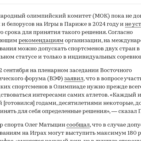
ародный олимпийский комитет (МОК) пока не до
 и белорусов на Игры в Париже в 2024 году и
не ус
00:00
/
00:00
о срока для принятия такого решения. Согласно
ующим
рекомендациям
организации, на междуна
вания можно допускать спортсменов двух стран в
ьном статусе и только в индивидуальных соревно
2 сентября на пленарном заседании Восточного
ического форума (ВЭФ)
заявил
, что в вопросе учас
ких спортсменов в Олимпиаде нужно прежде всег
ствоваться интересами самих атлетов. «Каждый и
 [готовился] годами, десятилетиями некоторые, 
инять для себя определенные решения», — сказал 
р спорта Олег Матыцин
сообщал
, что в случае доп
ваниям на Играх могут выступить максимум 180 р