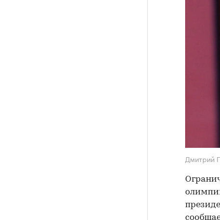
Дмитрий 
Огранич
олимпий
президе
сообщае