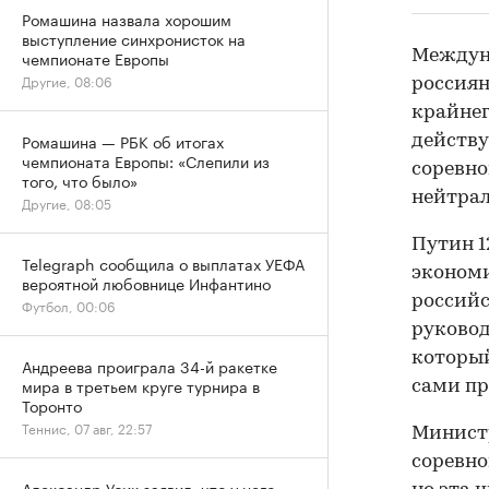
Ромашина назвала хорошим
выступление синхронисток на
Междун
чемпионате Европы
Другие, 08:06
россиян
крайнег
Ромашина — РБК об итогах
действ
чемпионата Европы: «Слепили из
соревно
того, что было»
нейтрал
Другие, 08:05
Путин 1
Telegraph сообщила о выплатах УЕФА
эконом
вероятной любовнице Инфантино
российс
Футбол, 00:06
руковод
который
Андреева проиграла 34-й ракетке
мира в третьем круге турнира в
сами пр
Торонто
Теннис, 07 авг, 22:57
Минист
соревно
Александр Усик заявил, что у него