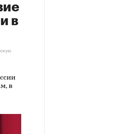
вие
и в
йскую
оссии
м, в