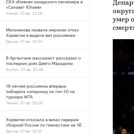
СКА обменял канадского легионера в
Депар
«Салават Юлаев»
округ
Хоккей, 07 авг, 20:28
умер о
смерт
Мельникова назвала мерзким отказ
Хорватии в выдаче виз россиянам
Другие, 07 авг, 20:24
В Аргентине массажист рассказал о
последних днях Диего Марадоны
Футбол, 07 авг, 20:09
19-летняя россиянка впервые
победила соперницу из топ-20 на
турнире WTA
Теннис, 07 авг, 20:00
Хорватия отказала в визах лидерам
сборной России по гимнастике на ЧЕ
Другие, 07 авг, 19:22