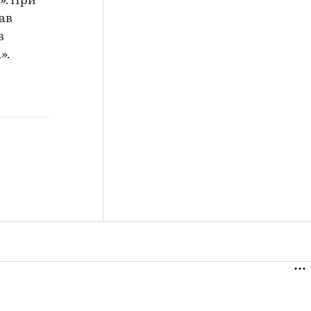
». При
ав
в
».