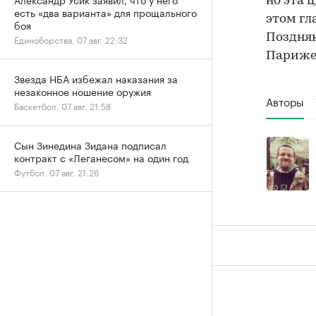
но эта 
есть «два варианта» для прощального
этом гл
боя
Поздня
Единоборства, 07 авг, 22:32
Париже 
Звезда НБА избежал наказания за
незаконное ношение оружия
Авторы
Баскетбол, 07 авг, 21:58
Сын Зинедина Зидана подписал
контракт с «Леганесом» на один год
Футбол, 07 авг, 21:26