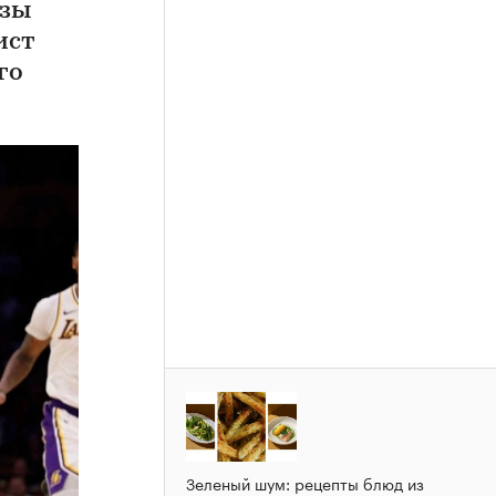
изы
ист
го
Зеленый шум: рецепты блюд из