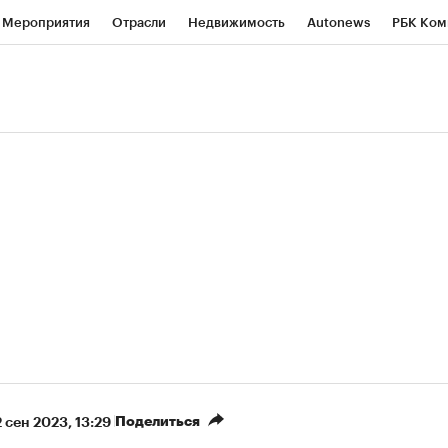
Мероприятия
Отрасли
Недвижимость
Autonews
РБК Ком
ние
РБК Курсы
РБК Life
Тренды
Визионеры
Национальн
б
Исследования
Кредитные рейтинги
Франшизы
Газета
роверка контрагентов
Политика
Экономика
Бизнес
Техно
(+88,94%)
(+33,87%)
 450
АФК «Система» ₽12
Купить
К
ПСБ к 29.07.27
прогноз БКС к 15.07.27
Поделиться
2 сен 2023, 13:29