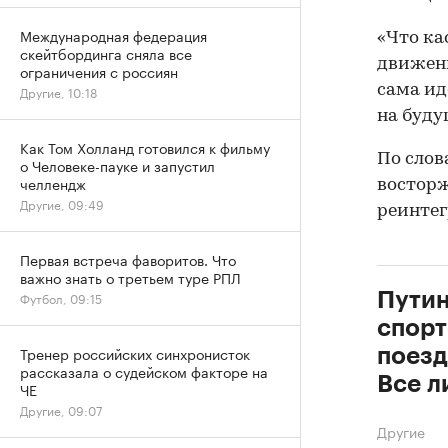
Международная федерация
«Что ка
скейтбординга сняла все
движени
ограничения с россиян
сама ид
Другие, 10:18
на буду
Как Том Холланд готовился к фильму
По слов
о Человеке-пауке и запустил
челлендж
восторж
Другие, 09:49
реинтег
Первая встреча фаворитов. Что
важно знать о третьем туре РПЛ
Путин
Футбол, 09:15
спорт
Тренер российских синхронисток
поезд
рассказала о судейском факторе на
Все л
ЧЕ
Другие, 09:07
Другие