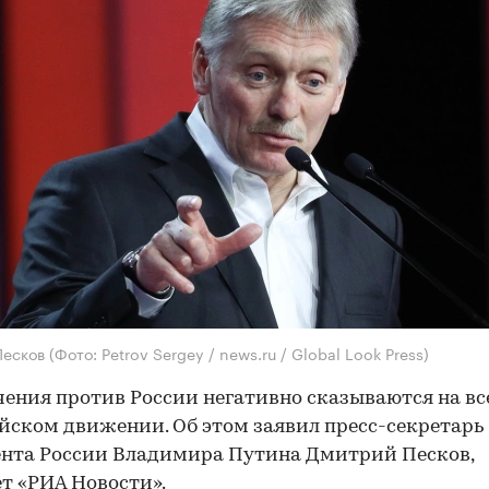
Песков
(Фото: Petrov Sergey / news.ru / Global Look Press)
ения против России негативно сказываются на в
ском движении. Об этом заявил пресс-секретарь
нта России Владимира Путина Дмитрий Песков,
т «РИА Новости».