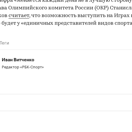
цифра «меняется каждый день не в лучшую сторону
ава Олимпийского комитета России (ОКР) Станисл
ков
считает
, что возможность выступить на Играх 
будет у «единичных представителей видов спорта
Теги
Иван Витченко
Редактор «РБК-Спорт»