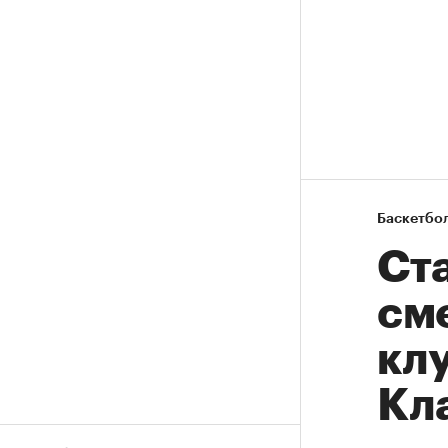
Баскетбо
Ст
см
кл
Кл