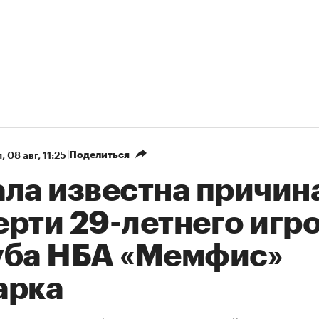
Поделиться
л
⁠,
08 авг, 11:25
ала известна причин
ерти 29-летнего игр
уба НБА «Мемфис»
арка