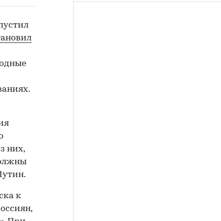
пустил
тановил
родные
ваниях.
тия
о
з них,
должны
Путин.
уска к
оссиян,