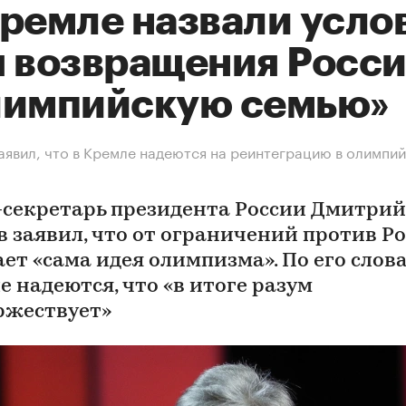
Кремле назвали усло
я возвращения Росси
лимпийскую семью»
аявил, что в Кремле надеются на реинтеграцию в олимпи
-секретарь президента России Дмитрий
в заявил, что от ограничений против Р
ет «сама идея олимпизма». По его слова
е надеются, что «в итоге разум
ржествует»