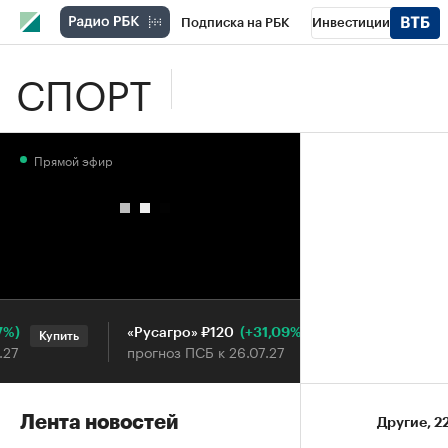
Подписка на РБК
Инвестиции
СПОРТ
Школа управления РБК
РБК Образова
РБК Бизнес-среда
Дискуссионный клу
Прямой эфир
Конференции СПб
Спецпроекты
П
Рынок наличной валюты
(+31,09%)
«Русагро» ₽120
Ozon ₽5
Купить
Купить
прогноз ПСБ к 26.07.27
прогноз 
Лента новостей
Другие
⁠,
2