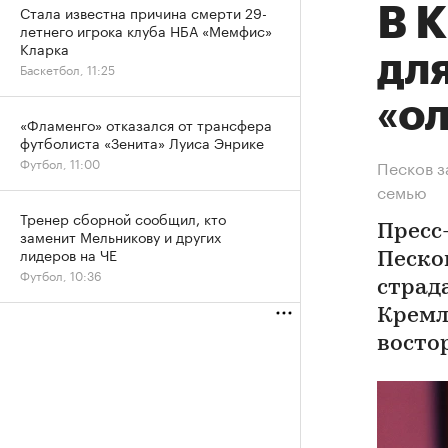
Стала известна причина смерти 29-
В 
летнего игрока клуба НБА «Мемфис»
Кларка
дл
Баскетбол, 11:25
«о
«Фламенго» отказался от трансфера
футболиста «Зенита» Луиса Энрике
Футбол, 11:00
Песков з
семью
Тренер сборной сообщил, кто
Пресс
заменит Мельникову и других
лидеров на ЧЕ
Песко
Футбол, 10:36
страда
Кремл
восто