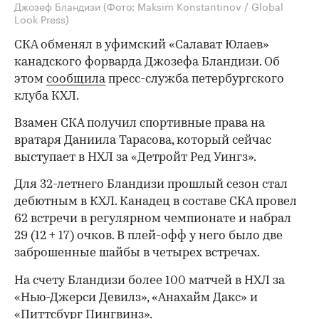
Джозеф Бландизи
(Фото: Maksim Konstantinov / Global
Look Press)
СКА обменял в уфимский «Салават Юлаев»
канадского форварда Джозефа Бландизи. Об
этом
сообщила
пресс-служба петербургского
клуба КХЛ.
Взамен СКА получил спортивные права на
вратаря Даниила Тарасова, который сейчас
выступает в НХЛ за «Детройт Ред Уингз».
Для 32-летнего Бландизи прошлый сезон стал
дебютным в КХЛ. Канадец в составе СКА провел
62 встречи в регулярном чемпионате и набрал
29 (12 + 17) очков. В плей-офф у него было две
заброшенные шайбы в четырех встречах.
На счету Бландизи более 100 матчей в НХЛ за
«Нью-Джерси Девилз», «Анахайм Дакс» и
«Питтсбург Пингвинз».