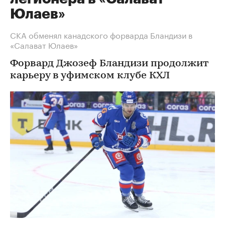
Юлаев»
СКА обменял канадского форварда Бландизи в
«Салават Юлаев»
Форвард Джозеф Бландизи продолжит
карьеру в уфимском клубе КХЛ