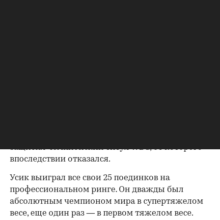
27 июня Сергей Лапин, спортивный директор
украинца,
рассказывал,
что боксер намерен
завершить карьеру серией финальных боев в
США. «Его целью всегда было завершить свою
легендарную карьеру финальными боями в
США, где он хочет оставить последнюю главу
своего боксерского наследия», — заявлял Лапин.
В последнем поединке Усик 23 мая техническим
нокаутом в 11-м раунде победил
нидерландского кикбоксера Рика Верхувена на
территории комплекса пирамид в Гизе и
защитил чемпионский титул WBC, от которого
впоследствии отказался.
Усик выиграл все свои 25 поединков на
профессиональном ринге. Он дважды был
абсолютным чемпионом мира в супертяжелом
весе, еще один раз — в первом тяжелом весе.