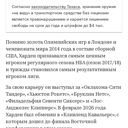
Согласно
законодательству Техаса
, хранение оружия
00:00
/
00:00
«на виду» в транспортном средстве без лицензии
является правонарушением и карается лишением
свободы на срок до года и штрафом до $4 тыс.
Помимо золота Олимпийских игр в Лондоне и
чемпионата мира 2014 года в составе сборной
США, Харден признавался самым ценным
игроком регулярного сезона НБА (сезон 2017/18)
и трижды становился самым результативным
игроком лиги.
За свою карьеру он выступал за «Оклахома-Сити
Тандер», «Хьюстон Рокетс», «Бруклин Нетс»,
«Филадельфия Севенти Сиксерс» и «Лос-
Анджелес Клипперс». В феврале 2026 года
Харден был обменян в «Кливленд Кавальерс», с
которым дошел до финала Восточной