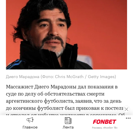
Диего Марадона
(Фото: Chris McGrath / Getty Images)
Массажист Диего Марадоны дал показания в
суде по делу об обстоятельствах смерти
аргентинского футболиста, заявив, что за день
до кончины футболист был прикован к постели
и страдал от избытка жидкости в организме. Об
этом
сообщает
AFP.
Главное
Лента
Реклама, «Фонбет ТВ»