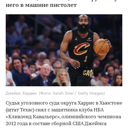
него в машине пистолет
Джеймс Харден
(Фото: Sarah Stier / Getty Images)
Судья уголовного суда округа Харрис в Хьюстоне
(штат Техас) снял с защитника клуба НБА
«Кливленд Кавальерс», олимпийского чемпиона
2012 года в составе сборной США Джеймса