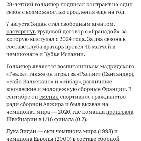
28-летний голкипер подписал контракт на один
сезон с возможностью продления еще на год.
7 августа Зидан стал свободным агентом,
расторгнув
трудовой договор с «Гранадой», за
которую выступал с 2024 года. За два сезона в
составе клуба вратарь провел 45 матчей в
чемпионате и Кубке Испании.
Голкипер является воспитанником мадридского
«Реала», также он играл за «Расинг» (Сантандер),
«Райо Вальекано» и «Эйбар», различные
юношеские и молодежную сборные Франции. В
сентябре он
сменил
спортивное гражданство
ради сборной Алжира и был вызван на
чемпионат мира — 2026, где команда
проиграла
Швейцарии в 1/16 финала (0:2).
00:00
/
00:00
Лука Зидан — сын чемпиона мира (1998) и
чемпиона Европы (2000) в составе сборной