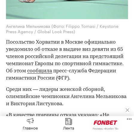
Ангелина Мельникова
(Фото: Filippo Tomasi / Keystone
Press Agency / Global Look Press)
Посольство Хорватии в Москве официально
уведомило об отказе в выдаче виз девяти из 65
членов российской делегации на предстоящий
чемпионат Европы по спортивной гимнастике.
Об этом
сообщила
пресс-служба Федерации
гимнастики России (ФГР).
Среди них — лидеры женской сборной,
олимпийские чемпионки Ангелина Мельникова
и Виктория Листунова.
«В качестве причины отказа указано: «Не
представлено обоснование цели и условий
Главное
Лента
Реклама, «Фонбет ТВ»
предполагаемого пребывания». При этом