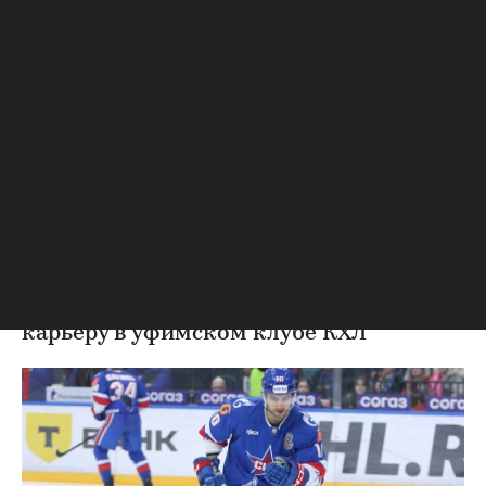
Хоккей
⁠,
07 авг, 20:28
СКА обменял канадского
легионера в «Салават
Юлаев»
СКА обменял канадского форварда Бландизи в
«Салават Юлаев»
Форвард Джозеф Бландизи продолжит
карьеру в уфимском клубе КХЛ