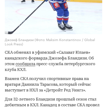
Джозеф Бландизи
(Фото: Maksim Konstantinov / Global
Look Press)
СКА обменял в уфимский «Салават Юлаев»
канадского форварда Джозефа Бландизи. Об
этом
сообщила
пресс-служба петербургского
клуба КХЛ.
Взамен СКА получил спортивные права на
вратаря Даниила Тарасова, который сейчас
выступает в НХЛ за «Детройт Ред Уингз».
Для 32-летнего Бландизи прошлый сезон стал
дебютным в КХЛ. Канадец в составе СКА провел