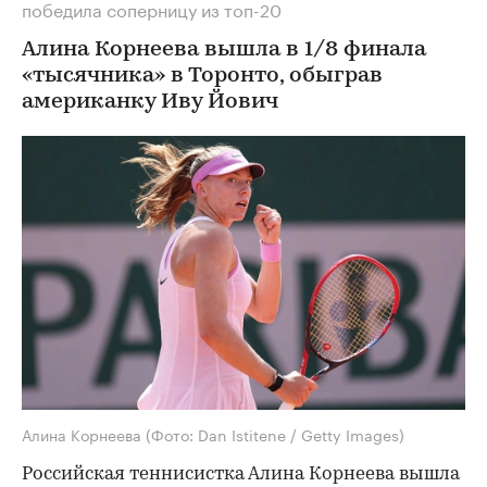
победила соперницу из топ-20
Алина Корнеева вышла в 1/8 финала
«тысячника» в Торонто, обыграв
американку Иву Йович
Алина Корнеева
(Фото: Dan Istitene / Getty Images)
Российская теннисистка Алина Корнеева вышла