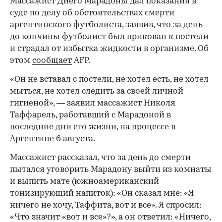
Массажист Диего Марадоны дал показания в
суде по делу об обстоятельствах смерти
аргентинского футболиста, заявив, что за день
до кончины футболист был прикован к постели
и страдал от избытка жидкости в организме. Об
этом
сообщает
AFP.
«Он не вставал с постели, не хотел есть, не хотел
мыться, не хотел следить за своей личной
гигиеной», — заявил массажист Николя
Таффарель, работавший с Марадоной в
последние дни его жизни, на процессе в
Аргентине 6 августа.
Массажист рассказал, что за день до смерти
пытался уговорить Марадону выйти из комнаты
и выпить мате (южноамериканский
тонизирующий напиток): «Он сказал мне: «Я
ничего не хочу, Таффита, вот и все». Я спросил:
«Что значит «вот и все»?», а он ответил: «Ничего,