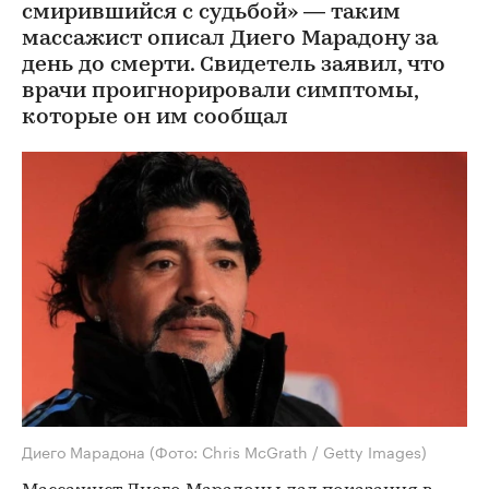
смирившийся с судьбой» — таким
массажист описал Диего Марадону за
день до смерти. Свидетель заявил, что
врачи проигнорировали симптомы,
которые он им сообщал
Диего Марадона
(Фото: Chris McGrath / Getty Images)