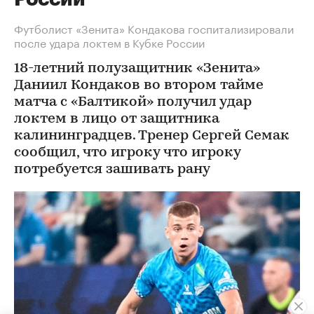
Футболист «Зенита» Кондакова госпитализировали
после удара локтем в Кубке России
18-летний полузащитник «Зенита»
Даниил Кондаков во втором тайме
матча с «Балтикой» получил удар
локтем в лицо от защитника
калининградцев. Тренер Сергей Семак
сообщил, что игроку что игроку
потребуется зашивать рану