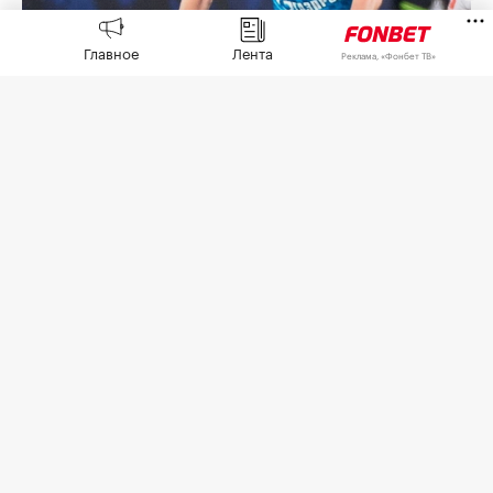
Главное
Лента
Реклама, «Фонбет ТВ»
Даниил Кондаков
(Фото: Золин Константин / ФК «Зенит» /
ТАСС)
Полузащитник «Зенита» Даниил Кондаков
госпитализирован после матча Кубка России
против калининградской «Балтики», сообщил
главный тренер петербургского клуба Сергей
Семак.
«Зенит»
обыграл
дома «Балтику» (1:0) в первом
туре группового этапа «пути РПЛ» Кубка России.
18-летний Кондаков во втором тайме получил
удар локтем в лицо от защитника
калининградцев Эдуардо Андерсона. Хавбек
покинул поле на 53-й минуте, вместо него
вышел Юрий Горшков.