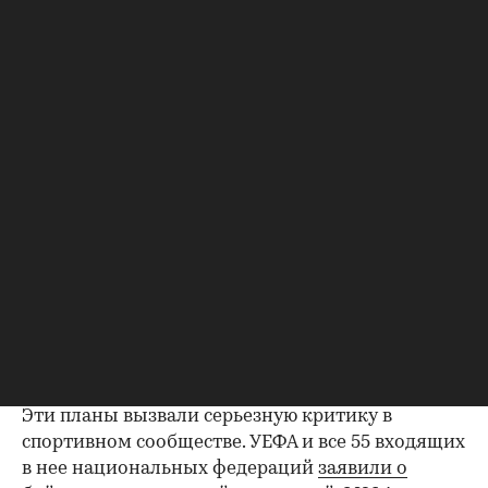
Джанни Инфантино
(Фото: Carl Recine / Getty Images)
Президент ФИФА Джанни Инфантино
столкнулся с самым серьезным кризисом с
момента своего избрания в 2016 году. Поводом
стала инициатива руководства организовать
дочернюю компанию FIFA Forward Enterprise
(FFE) стоимостью $20 млрд и продать ее
четверть за $4,2 млрд внешним инвесторам.
Эти планы вызвали серьезную критику в
спортивном сообществе. УЕФА и все 55 входящих
в нее национальных федераций
заявили о