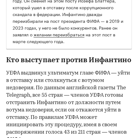
году. Он сменил на этом посту Йозефа Блаттера,
который ушел в отставку после коррупционного
скандала в федерации. Инфантино дважды
переизбирали на пост президента ФИФА — в 2019 и
2023 годах, у него не было конкурентов. Ранее он
заявлял о
желании переизбраться
на этот пост в
марте следующего года.
Кто выступает против Инфантино
УЕФА выдвинул ультиматум главе ФИФА — уйти
в отставку или столкнуться с вотумом
недоверия. По данным английской газеты The
Telegraph, все 55 стран — членов УЕФА готовы
отстранить Инфантино от должности путем
вотума недоверия, если он откажется уйти в
отставку. По правилам УЕФА может
инициировать эту процедуру, имея в своем
распоряжении голоса 43 из 211 стран — членов