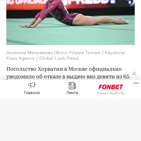
Ангелина Мельникова
(Фото: Filippo Tomasi / Keystone
Press Agency / Global Look Press)
Посольство Хорватии в Москве официально
уведомило об отказе в выдаче виз девяти из 65
членов российской делегации на предстоящий
Главное
Лента
чемпионат Европы по спортивной гимнастике.
Реклама, «Фонбет ТВ»
Об этом
сообщила
пресс-служба Федерации
гимнастики России (ФГР).
Среди них — лидеры женской сборной,
олимпийские чемпионки Ангелина Мельникова
и Виктория Листунова.