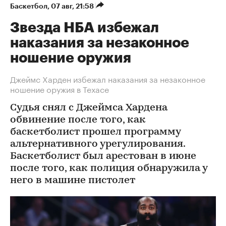
Баскетбол
⁠,
07 авг, 21:58
Звезда НБА избежал
наказания за незаконное
ношение оружия
Джеймс Харден избежал наказания за незаконное
ношение оружия в Техасе
Судья снял с Джеймса Хардена
обвинение после того, как
баскетболист прошел программу
альтернативного урегулирования.
Баскетболист был арестован в июне
после того, как полиция обнаружила у
него в машине пистолет