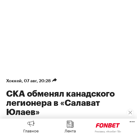
Хоккей
⁠,
07 авг, 20:28
СКА обменял канадского
легионера в «Салават
Юлаев»
СКА обменял канадского форварда Бландизи в
«Салават Юлаев»
Главное
Лента
Реклама, «Фонбет ТВ»