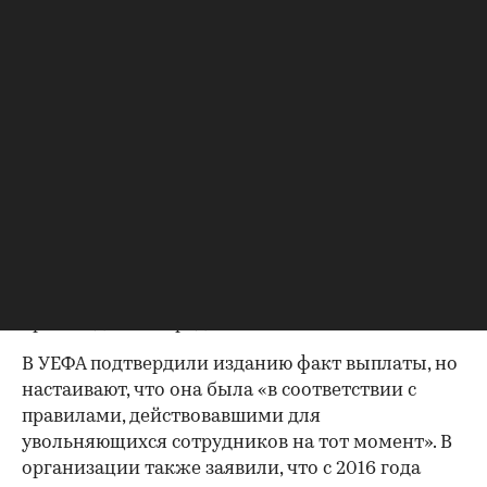
словам источников, поставил Инфантино перед
выбором: «Она или ты». Инфантино выбрал
уход женщины.
Как пишет The Telegraph, в рамках
договоренности ей выплатили выходное
пособие, а также оплатили обучение на
программе MBA в бизнес-школе, стоимость
которой составляла около £45 тыс. ($60,8 тыс.) в
год. Кроме того, Инфантино якобы помог ей
найти новую работу в аналогичной сфере.
Газета отмечает, что выплата женщине была
00:00
/
00:00
произведена из средств УЕФА.
В УЕФА подтвердили изданию факт выплаты, но
настаивают, что она была «в соответствии с
правилами, действовавшими для
увольняющихся сотрудников на тот момент». В
организации также заявили, что с 2016 года