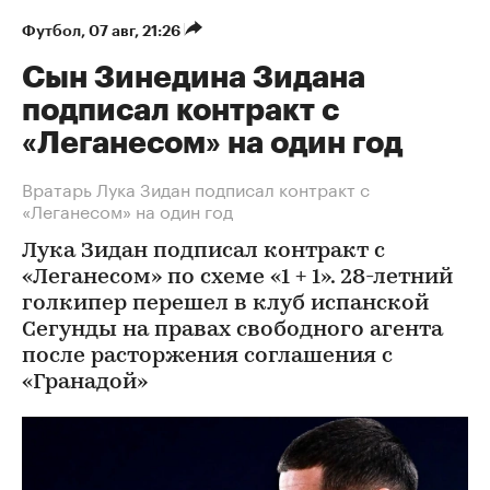
Футбол
⁠,
07 авг, 21:26
Сын Зинедина Зидана
подписал контракт с
«Леганесом» на один год
Вратарь Лука Зидан подписал контракт с
«Леганесом» на один год
Лука Зидан подписал контракт с
«Леганесом» по схеме «1 + 1». 28-летний
голкипер перешел в клуб испанской
Сегунды на правах свободного агента
после расторжения соглашения с
«Гранадой»