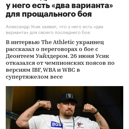
у него есть «два варианта»
для прощального боя
Александр Усик заявил, что у него есть «два
варианта» для своего последнего боя
В интервью The Athletic украинец
рассказал о переговорах о бое с
Деонтеем Уайлдером. 26 июня Усик
отказался от чемпионских поясов по
версиям IBF, WBA и WBC в
супертяжелом весе