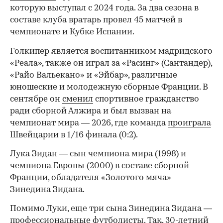
которую выступал с 2024 года. За два сезона в
составе клуба вратарь провел 45 матчей в
чемпионате и Кубке Испании.
Голкипер является воспитанником мадридского
«Реала», также он играл за «Расинг» (Сантандер),
«Райо Вальекано» и «Эйбар», различные
юношеские и молодежную сборные Франции. В
сентябре он
сменил
спортивное гражданство
ради сборной Алжира и был вызван на
чемпионат мира — 2026, где команда
проиграла
Швейцарии в 1/16 финала (0:2).
00:00
/
00:00
Лука Зидан — сын чемпиона мира (1998) и
чемпиона Европы (2000) в составе сборной
Франции, обладателя «Золотого мяча»
Зинедина Зидана.
Помимо Луки, еще три сына Зинедина Зидана —
профессиональные футболисты. Так, 30-летний