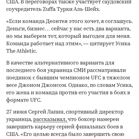
США. В переговорах также участвует саудовский
соучредитель Zuffa Турки Аль-Шейх.
«Если команда Деонтея этого хочет, я соглашусь.
Деньги, бизнес… сейчас у нас есть два варианта,
но мы выберем тот, который выгоден для меня.
Команда работает над этим», — цитирует Усика
The Athletic.
В качестве альтернативного варианта для
последнего боя украинца СМИ рассматривали
поединок с бывшим чемпионом UFC в тяжелом
00:00
/
00:00
весе Джоном Джонсом. Однако, по словам Усика,
его жена и команда против его участия в боях в
формате UFC.
27 июня Сергей Лапин, спортивный директор
украинца,
рассказывал,
что боксер намерен
завершить карьеру серией финальных боев в
США. «Его целью всегда было завершить свою