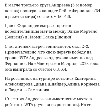
В матче третьего круга Андреева (5-й номер
посева) проиграла канадке Лейле Фернандес (34-
я ракетка мира) со счетом 1:6, 4:6.
Далее Фернандес сыграет против
победительницы матча между Элизе Мертенс
(Бельгия) и Наоми Осака (Япония).
Счет личных встреч теннисисток стал 2–2.
Примечательно, что свою первую победу на
уровне WTA Андреева одержала именно над
Фернандес. На «Мастерсе» в Мадриде 2023 года
она выиграла со счетом 6:3, 6:4.
Из россиянок на турнире остались Екатерина
Александрова, Диана Шнайдер, Алина Корнеева
и Людмила Самсонова.
00:00
/
00:00
19-летняя Андреева занимает пятое место в
рейтинге WTA (лучшая из россиянок). На ее