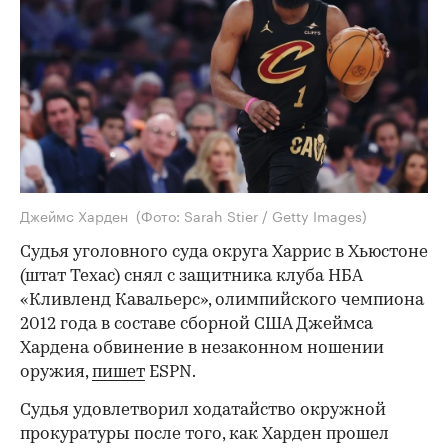
Джеймс Харден
(Фото: Sarah Stier / Getty Images)
Судья уголовного суда округа Харрис в Хьюстоне
(штат Техас) снял с защитника клуба НБА
«Кливленд Кавальерс», олимпийского чемпиона
2012 года в составе сборной США Джеймса
Хардена обвинение в незаконном ношении
оружия,
пишет
ESPN.
Судья удовлетворил ходатайство окружной
прокуратуры после того, как Харден прошел