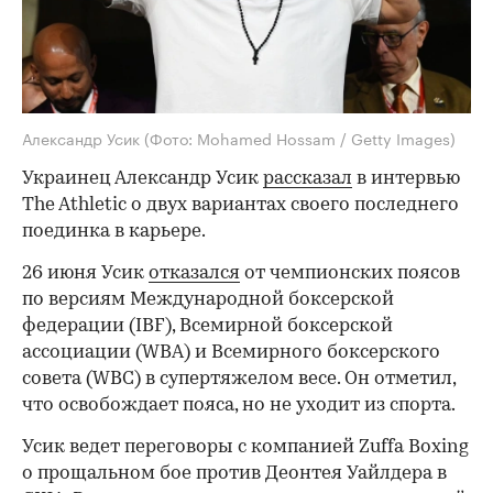
Александр Усик
(Фото: Mohamed Hossam / Getty Images)
Украинец Александр Усик
рассказал
в интервью
The Athletic о двух вариантах своего последнего
поединка в карьере.
26 июня Усик
отказался
от чемпионских поясов
по версиям Международной боксерской
федерации (IBF), Всемирной боксерской
ассоциации (WBA) и Всемирного боксерского
совета (WBC) в супертяжелом весе. Он отметил,
что освобождает пояса, но не уходит из спорта.
Усик ведет переговоры с компанией Zuffa Boxing
о прощальном бое против Деонтея Уайлдера в