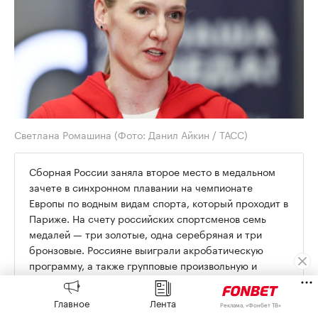
Светлана Ромашина
(Фото: Данил Айкин / ТАСС)
Сборная России заняла второе место в медальном
зачете в синхронном плавании на чемпионате
Европы по водным видам спорта, который проходит в
Париже. На счету российских спортсменов семь
медалей — три золотые, одна серебряная и три
бронзовые. Россияне выиграли акробатическую
программу, а также групповые произвольную и
техническую программы. У выигравшей зачет
Великобритании четыре золота.
Главное
Лента
Реклама, «Фонбет ТВ»