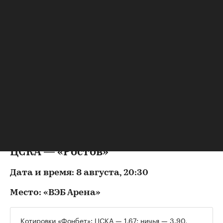
разгромно проиграла «Ростову» (0:4) в Кубке
России.
В последнем очном матче РПЛ, состоявшемся
весной 2026 года, «Локомотив» разгромил
«Акрон» со счетом 5:1.
Букмекеры считают явным фаворитом
«Локомотив». На победу хозяев предлагаются
коэффициенты 1,45–1,50, тогда как успех
«Акрона» оценивается в 6,50–6,82. Ничья
котируется в 4,90–4,98.
ЦСКА — «Ростов»
Дата и время: 8 августа, 20:30
Место: «ВЭБ Арена»
Котировки «Фонбет»: ЦСКА — 1.67; ничья — 3.90,