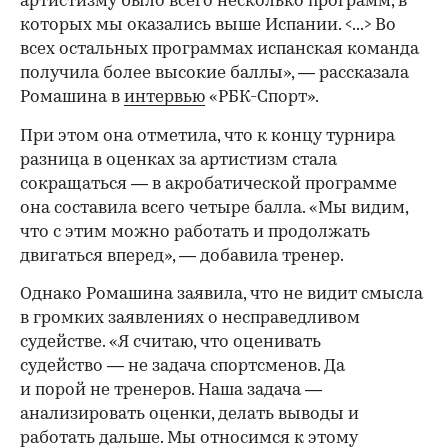
артистизму было всего несколько программ, в
которых мы оказались выше Испании. <...> Во
всех остальных программах испанская команда
получила более высокие баллы», — рассказала
Ромашина в
интервью
«РБК-Спорт».
При этом она отметила, что к концу турнира
разница в оценках за артистизм стала
сокращаться — в акробатической программе
она составила всего четыре балла. «Мы видим,
что с этим можно работать и продолжать
двигаться вперед», — добавила тренер.
Однако Ромашина заявила, что не видит смысла
в громких заявлениях о несправедливом
00:00
/
00:00
судействе. «Я считаю, что оценивать
судейство — не задача спортсменов. Да
и порой не тренеров. Наша задача —
анализировать оценки, делать выводы и
работать дальше. Мы относимся к этому