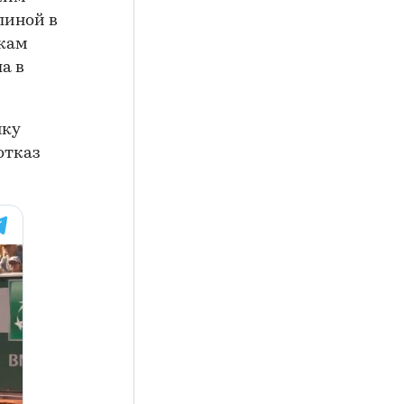
линой в
нкам
а в
нку
отказ