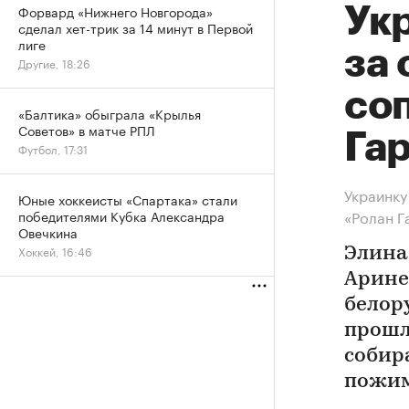
Форвард «Нижнего Новгорода»
Ук
сделал хет-трик за 14 минут в Первой
лиге
за 
Другие, 18:26
со
«Балтика» обыграла «Крылья
Советов» в матче РПЛ
Га
Футбол, 17:31
Украинку
Юные хоккеисты «Спартака» стали
«Ролан Г
победителями Кубка Александра
Овечкина
Хоккей, 16:46
Элина
Арине
белор
прошл
собир
пожим