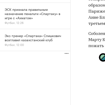
образо
ЭСК признала правильным
Париже,
назначение пенальти «Спартаку» в
игре с «Ахматом»
Анне Бл
Футбол, 12:26
третьем
Соболен
Экс-тренер «Спартака» Слишкович
возглавил казахстанский клуб
Марту К
Футбол, 12:00
пожать 