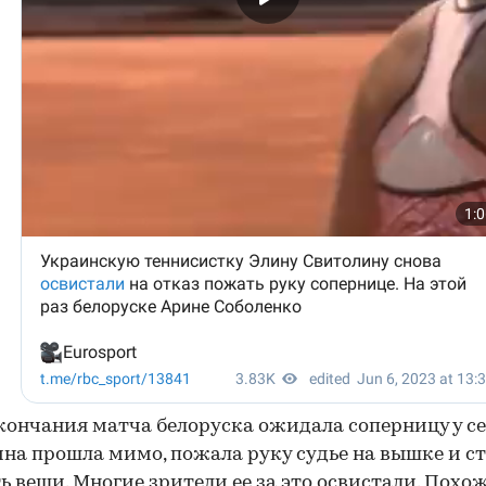
кончания матча белоруска ожидала соперницу у се
на прошла мимо, пожала руку судье на вышке и с
ь вещи. Многие зрители ее за это освистали. Пох