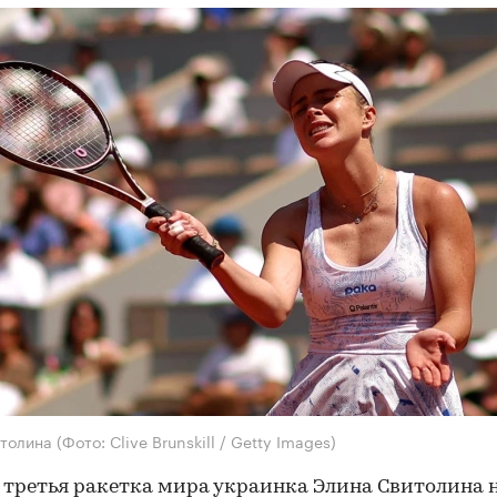
итолина
(Фото: Clive Brunskill / Getty Images)
третья ракетка мира украинка Элина Свитолина н