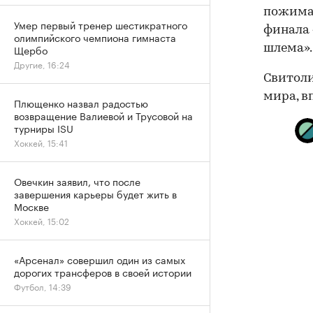
пожимат
Умер первый тренер шестикратного
финала 
олимпийского чемпиона гимнаста
шлема».
Щербо
Другие, 16:24
Свитол
мира, в
Плющенко назвал радостью
возвращение Валиевой и Трусовой на
турниры ISU
Хоккей, 15:41
Овечкин заявил, что после
завершения карьеры будет жить в
Москве
Хоккей, 15:02
«Арсенал» совершил один из самых
дорогих трансферов в своей истории
Футбол, 14:39