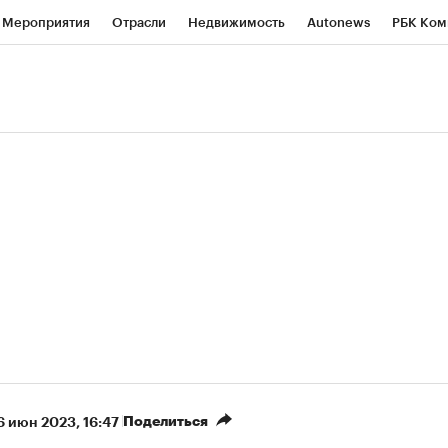
Мероприятия
Отрасли
Недвижимость
Autonews
РБК Ком
ние
РБК Курсы
РБК Life
Тренды
Визионеры
Национальн
б
Исследования
Кредитные рейтинги
Франшизы
Газета
роверка контрагентов
Политика
Экономика
Бизнес
Техно
Поделиться
6 июн 2023, 16:47