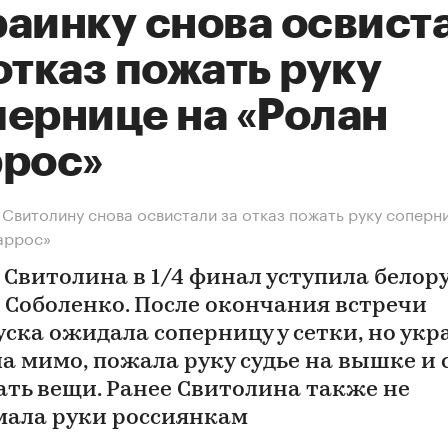
раинку снова освист
отказ пожать руку
пернице на «Ролан
ррос»
 Свитолину снова освистали за отказ пожать руку соперн
аррос»
 Свитолина в 1/4 финал уступила белор
 Соболенко. После окончания встречи
уска ожидала соперницу у сетки, но ук
а мимо, пожала руку судье на вышке и 
ать вещи. Ранее Свитолина также не
ала руки россиянкам