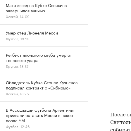
Матч звезд на Кубке Овечкина
завершился вничью
Хоккей, 14:09
Умер отец Лионеля Месси
Футбол, 13:53
Регбист японского клуба умер от
теплового удара
Другие, 13:37
Обладатель Кубка Стэнли Кузнецов
подписал контракт с «Сибирью»
Хоккей, 13:26
В Ассоциации футбола Аргентины
призвали оставить Месси в покое
После о
после ЧМ
Свитоли
Футбол, 12:46
собират