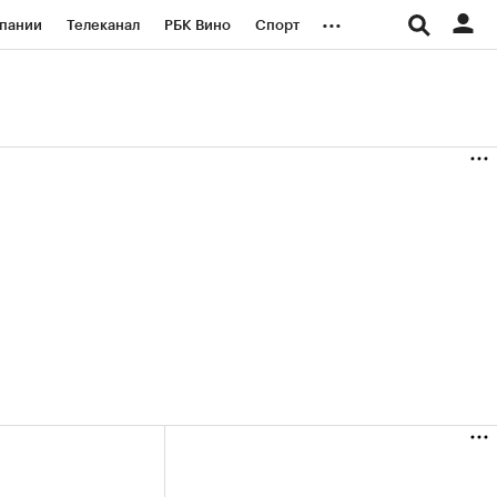
...
пании
Телеканал
РБК Вино
Спорт
ые проекты
Город
Стиль
Крипто
Спецпроекты СПб
логии и медиа
Финансы