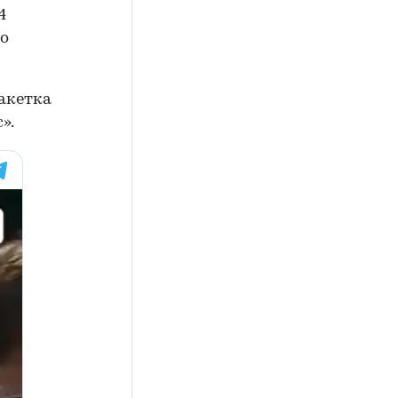
4
го
ракетка
».