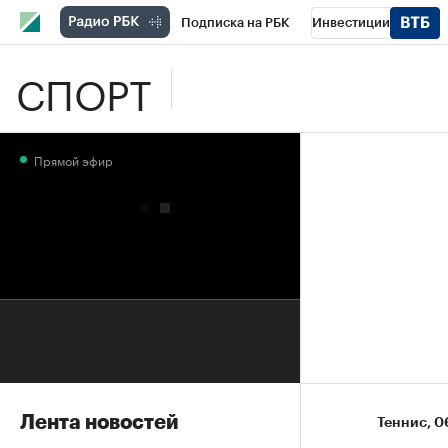
Подписка на РБК
Инвестиции
СПОРТ
Школа управления РБК
РБК Образова
РБК Бизнес-среда
Дискуссионный клу
Прямой эфир
Конференции СПб
Спецпроекты
П
Рынок наличной валюты
Лента новостей
Теннис
⁠,
0