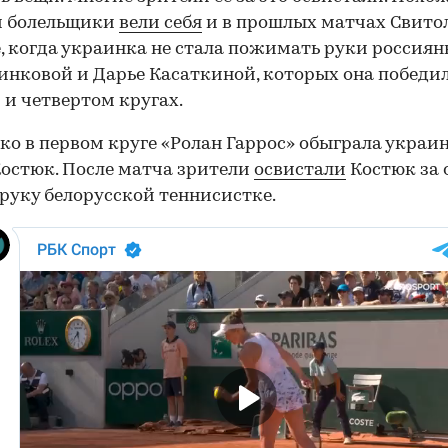
м болельщики
вели себя
и в прошлых матчах Свито
 когда украинка не стала пожимать руки россия
инковой и Дарье Касаткиной, которых она победил
 и четвертом кругах.
ко в первом круге «Ролан Гаррос» обыграла украи
остюк. После матча зрители
освистали
Костюк за 
руку белорусской теннисистке.