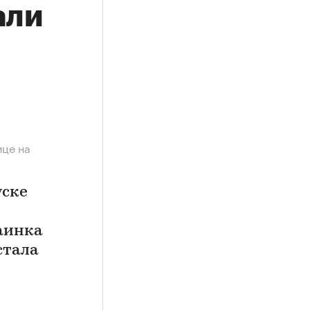
али
ице на
уске
раинка
стала