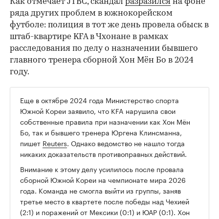
Как отмечает JTBC, скандал
разразился
на фоне
ряда других проблем в южнокорейском
футболе: полиция в тот же день провела обыск в
штаб-квартире KFA в Чхонане в рамках
расследования по делу о назначении бывшего
главного тренера сборной Хон Мён Бо в 2024
году.
Еще в октябре 2024 года Министерство спорта
Южной Кореи заявило, что KFA нарушила свои
собственные правила при назначении как Хон Мён
Бо, так и бывшего тренера Юргена Клинсманна,
пишет
Reuters
. Однако ведомство не нашло тогда
никаких доказательств противоправных действий.
Внимание к этому делу усилилось после провала
сборной Южной Кореи на чемпионате мира 2026
года. Команда не смогла выйти из группы, заняв
третье место в квартете после победы над Чехией
(2:1) и поражений от Мексики (0:1) и ЮАР (0:1). Хон