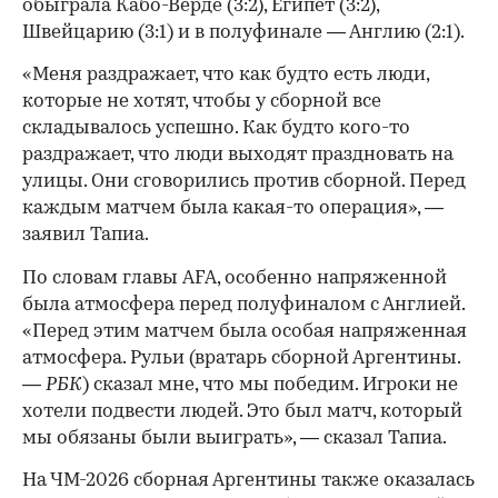
обыграла Кабо-Верде (3:2), Египет (3:2),
Швейцарию (3:1) и в полуфинале — Англию (2:1).
«Меня раздражает, что как будто есть люди,
которые не хотят, чтобы у сборной все
складывалось успешно. Как будто кого-то
раздражает, что люди выходят праздновать на
улицы. Они сговорились против сборной. Перед
каждым матчем была какая-то операция», —
заявил Тапиа.
По словам главы AFA, особенно напряженной
была атмосфера перед полуфиналом с Англией.
«Перед этим матчем была особая напряженная
атмосфера. Рульи (вратарь сборной Аргентины.
—
РБК
) сказал мне, что мы победим. Игроки не
хотели подвести людей. Это был матч, который
мы обязаны были выиграть», — сказал Тапиа.
На ЧМ-2026 сборная Аргентины также оказалась
00:00
/
00:00