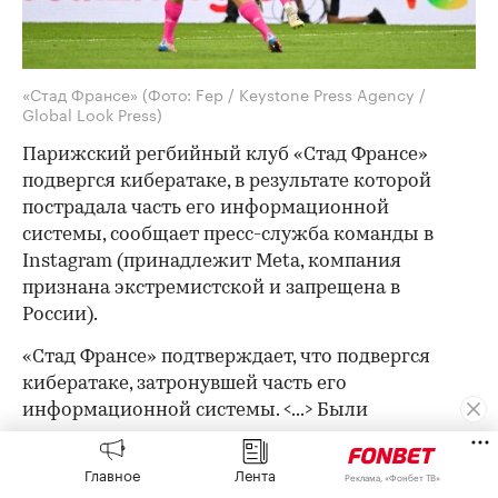
«Стад Франсе»
(Фото: Fep / Keystone Press Agency /
Global Look Press)
Парижский регбийный клуб «Стад Франсе»
подвергся кибератаке, в результате которой
пострадала часть его информационной
системы, сообщает пресс-служба команды в
Instagram (принадлежит Meta, компания
признана экстремистской и запрещена в
России).
«Стад Франсе» подтверждает, что подвергся
кибератаке, затронувшей часть его
информационной системы. <...> Были
предприняты немедленные меры по
сдерживанию, расследованию и
Главное
Лента
Реклама, «Фонбет ТВ»
восстановлению, чтобы обезопасить затронутые