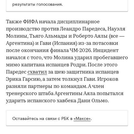
результаты голосования.
Также ФИФА начала дисциплинарное
производство против Леандро Паредеса, Науэля
Молины, Тьяго Альмады и Роберто Аялы (все —
Аргентина) и Гави (Испания) из-за потасовки
после окончания финала ЧМ-2026. Инцидент
начался с того, что Молина ударил пробегавшего
мимо капитана испанцев Родри. После этого
Паредес
схватил
за шею защитника испанцев
Эрика Гарсию, а затем толкнул Гави. Игроков
разняли партнеры по командам. А член
тренерского штаба Аргентины Аяла попытался
ударить испанского хавбека Дани Ольмо.
Оставайтесь на связи с РБК в
«Максе»
.