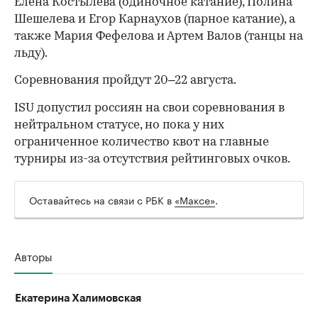
Елена Костылева (одиночное катание), Полина
Шешелева и Егор Карнаухов (парное катание), а
также Мария Фефелова и Артем Валов (танцы на
льду).
Соревнования пройдут 20–22 августа.
ISU допустил россиян на свои соревнования в
нейтральном статусе, но пока у них
ограниченное количество квот на главные
турниры из-за отсутствия рейтинговых очков.
Оставайтесь на связи с РБК в
«Максе»
.
00:00
/
00:00
Авторы
Екатерина Халимовская