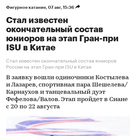
Фигурное катание
⁠,
07 авг, 15:36
Стал известен
окончательный состав
юниоров на этап Гран-при
ISU в Китае
Стал известен окончательный состав юниоров
России на этап Гран-при ISU в Китае
В заявку вошли одиночники Костылева
и Лазарев, спортивная пара Шешелева/
Карнаухов и танцевальный дуэт
Фефелова/Валов. Этап пройдет в Сиане
с 20 по 22 августа