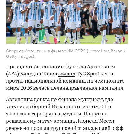
Сборная Аргентины в финале ЧМ-2026
(Фото: Lars Baron /
Getty Images)
Президент Ассоциации футбола Аргентины
(AFA) Клаудио Тапиа
заявил
TyC Sports, что
против национальной команды на чемпионате
мира-2026 велась целенаправленная кампания.
Аргентина дошла до финала мундиаля, где
уступила сборной Испании со счетом 0:1 и
завоевала серебряные медали. По пути к
решающему матчу команда Лионеля Месси
уверенно прошла групповой этап, а в плей-офф