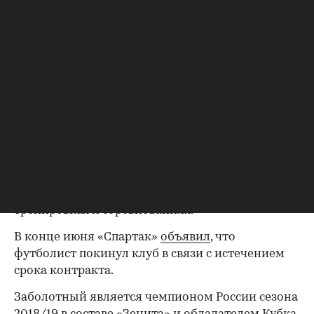
уточняется.
Накануне Заболотный
сообщил
, что был
дисквалифицирован на шесть месяцев за
нарушение антидопинговых правил. Как
рассказала
ТАСС
адвокат спортсмена Анна
Анцелиович, его дисквалификация завершится в
середине января.
«Спартак»
сообщил
о положительной пробе
Заболотного 3 мая. Футболист сначала был
временно отстранен от футбола, но потом
РУСАДА разрешило ему участвовать в
тренировках и соревнованиях.
В конце июня «Спартак»
объявил
, что
футболист покинул клуб в связи с истечением
срока контракта.
Заболотный является чемпионом России сезона