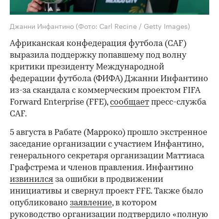
Джанни Инфантино
(Фото: Carl Recine / Getty Images)
Африканская конфедерация футбола (CAF)
выразила поддержку попавшему под волну
критики президенту Международной
федерации футбола (ФИФА) Джанни Инфантино
из-за скандала с коммерческим проектом FIFA
Forward Enterprise (FFE),
сообщает
пресс-служба
СAF.
5 августа в Рабате (Марроко) прошло экстренное
заседание организации с участием Инфантино,
генерального секретаря организации Маттиаса
Графстрема и членов правления. Инфантино
извинился
за ошибки в продвижении
инициативы и свернул проект FFE. Также было
опубликовано
заявление
, в котором
руководство организации подтвердило «полную