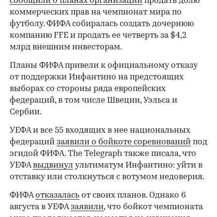
сообщили о планах организации
продать долю
коммерческих прав на чемпионат мира по
футболу. ФИФА собиралась создать дочернюю
компанию FFE и продать ее четверть за $4,2
млрд внешним инвесторам.
Планы ФИФА привели к официальному отказу
от поддержки Инфантино на предстоящих
выборах со стороны ряда европейских
федераций, в том числе Швеции, Уэльса и
Сербии.
УЕФА и все 55 входящих в нее национальных
федераций
заявили о бойкоте соревнований
под
эгидой ФИФА. The Telegraph также писала, что
УЕФА
выдвинул
ультиматум Инфантино: уйти в
отставку или столкнуться с вотумом недоверия.
ФИФА
отказалась
от своих планов. Однако 6
августа в УЕФА
заявили
, что бойкот чемпионата