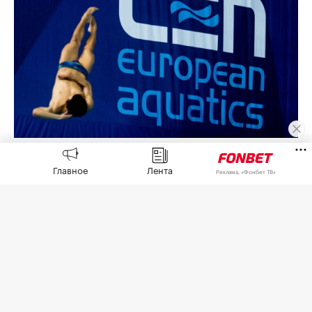
Фото: Jon Olav Nesvold / Zumapress.com / Global Look
Press
Главное
Лента
Реклама, «Фонбет ТВ»
У России есть право провести чемпионат Европы
2028 года по водным видам спорта, решение по
этим соревнованиям будет принято после
переговоров со всеми заинтересованными
сторонами, заявил
ТАСС
президент European
Aquatics Антониу Силва.
В 2026 году турнир принимает Париж. Силва