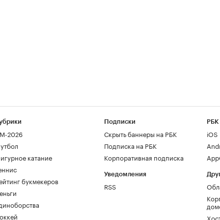
убрики
Подписки
РБК
М-2026
Скрыть баннеры на РБК
iOS
утбол
Подписка на РБК
And
игурное катание
Корпоративная подписка
AppG
еннис
Уведомления
Дру
ейтинг букмекеров
RSS
Обл
еньги
Кор
диноборства
дом
оккей
Хос