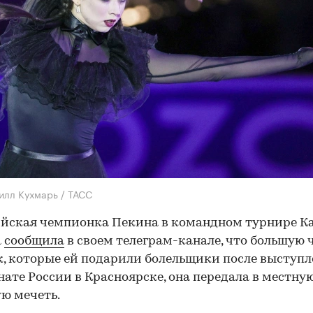
илл Кухмарь / ТАСС
йская чемпионка Пекина в командном турнире К
а
сообщила
в своем телеграм-канале, что большую 
, которые ей подарили болельщики после выступл
ате России в Красноярске, она передала в местну
ю мечеть.