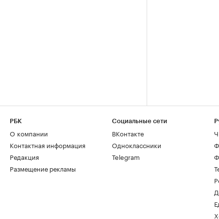
РБК
Социальные сети
Р
О компании
ВКонтакте
Ч
Контактная информация
Одноклассники
Ф
Редакция
Telegram
Ф
Размещение рекламы
Т
Р
Д
Е
Х