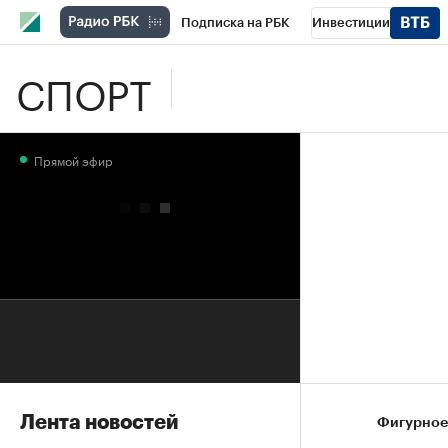
Подписка на РБК
Инвестиции
СПОРТ
Школа управления РБК
РБК Образова
РБК Бизнес-среда
Дискуссионный клу
Прямой эфир
Конференции СПб
Спецпроекты
П
Рынок наличной валюты
Лента новостей
Фигурное