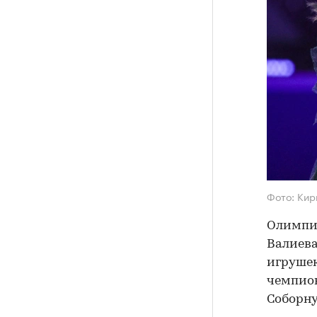
Фото: Кир
Олимпи
Валиев
игрушек
чемпион
Соборну