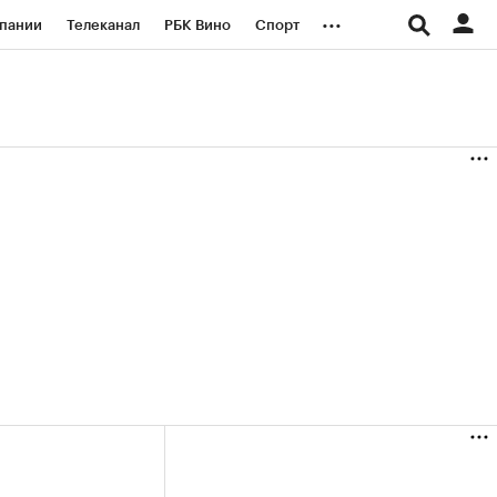
...
пании
Телеканал
РБК Вино
Спорт
ые проекты
Город
Стиль
Крипто
Спецпроекты СПб
логии и медиа
Финансы