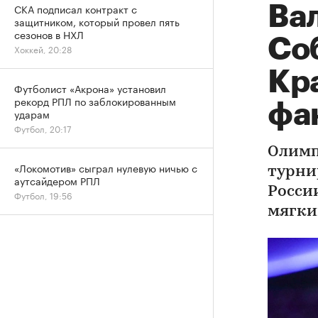
СКА подписал контракт с
Вал
защитником, который провел пять
сезонов в НХЛ
Со
Хоккей, 20:28
Кр
Футболист «Акрона» установил
рекорд РПЛ по заблокированным
фа
ударам
Футбол, 20:17
Олимп
«Локомотив» сыграл нулевую ничью с
турни
аутсайдером РПЛ
Росси
Футбол, 19:56
мягки