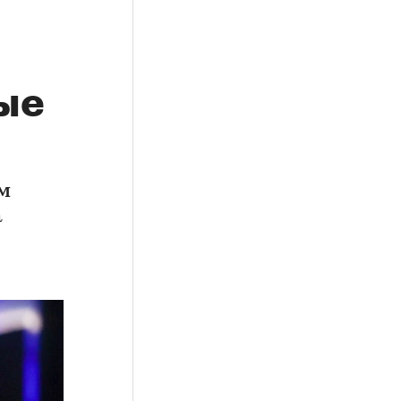
ые
м
а