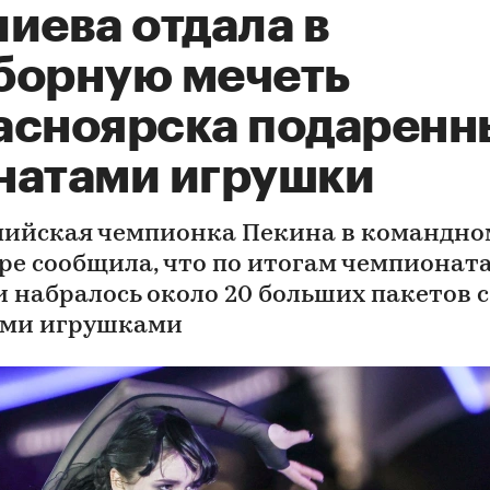
иева отдала в
борную мечеть
асноярска подаренн
натами игрушки
ийская чемпионка Пекина в командно
ре сообщила, что по итогам чемпионат
и набралось около 20 больших пакетов с
ми игрушками