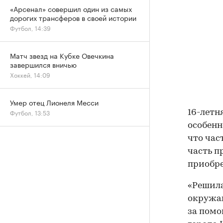
«Арсенал» совершил один из самых
дорогих трансферов в своей истории
Футбол, 14:39
Матч звезд на Кубке Овечкина
завершился вничью
Хоккей, 14:09
Умер отец Лионеля Месси
Футбол, 13:53
16-летн
особенн
что час
часть п
приобре
«Решила
окружа
за помо