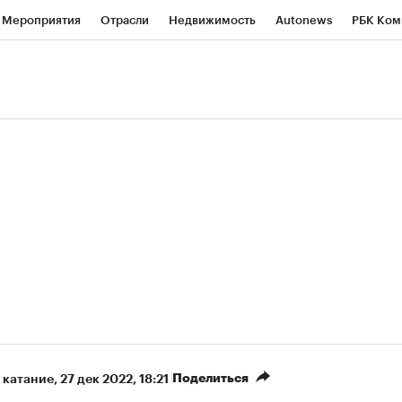
Мероприятия
Отрасли
Недвижимость
Autonews
РБК Ком
ние
РБК Курсы
РБК Life
Тренды
Визионеры
Национальн
б
Исследования
Кредитные рейтинги
Франшизы
Газета
роверка контрагентов
Политика
Экономика
Бизнес
Техно
Поделиться
 катание
⁠,
27 дек 2022, 18:21