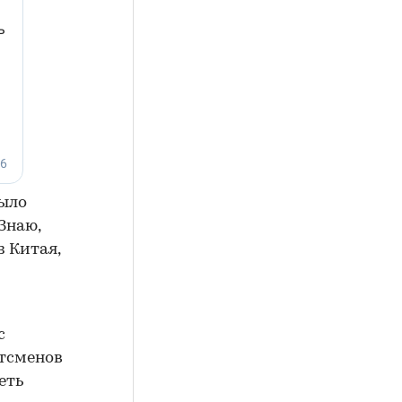
было
Знаю,
 Китая,
с
тсменов
еть