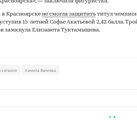
Красноярска», — заключила фигуристка.
 в Красноярске
не смогла защитить
титул чемпио
 уступив 15-летней Софье Акатьевой 2,42 балла. Тро
в замкнула Елизавета Туктамышева.
 катание
Камила Валиева