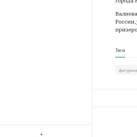
города 
Валиева
России,
призеро
Теги
фигурное