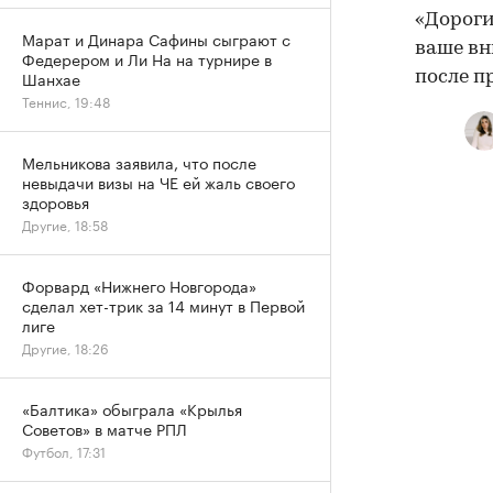
«Дороги
Марат и Динара Сафины сыграют с
ваше вн
Федерером и Ли На на турнире в
Шанхае
после п
Теннис, 19:48
Мельникова заявила, что после
невыдачи визы на ЧЕ ей жаль своего
здоровья
Другие, 18:58
Форвард «Нижнего Новгорода»
сделал хет-трик за 14 минут в Первой
лиге
Другие, 18:26
«Балтика» обыграла «Крылья
Советов» в матче РПЛ
Футбол, 17:31