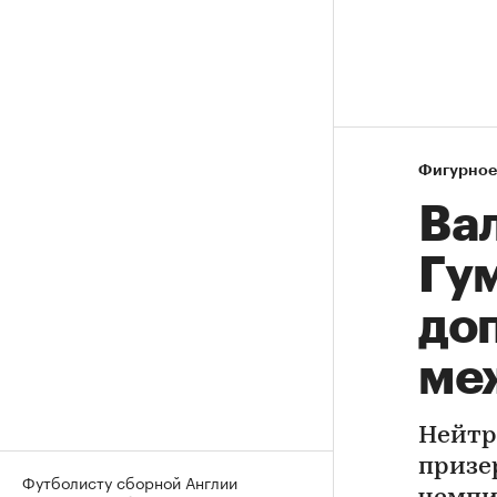
Фигурное
Вал
Гу
доп
ме
Нейтр
призе
Футболисту сборной Англии