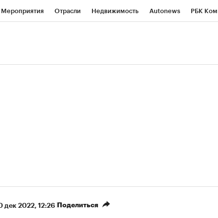
Мероприятия
Отрасли
Недвижимость
Autonews
РБК Ком
ние
РБК Курсы
РБК Life
Тренды
Визионеры
Национальн
б
Исследования
Кредитные рейтинги
Франшизы
Газета
роверка контрагентов
Политика
Экономика
Бизнес
Техно
(+88,19%)
(+32,85%)
5 450
АФК «Система» ₽12
Купить
К
ПСБ к 29.07.27
прогноз БКС к 15.07.27
Поделиться
0 дек 2022, 12:26