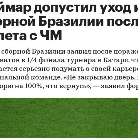
ймар допустил уход 
орной Бразилии пос
лета с ЧМ
 сборной Бразилии заявил после пораж
ватов в 1/4 финала турнира в Катаре, ч
ается серьезно подумать о своей карьер
нальной команде. «Не закрываю дверь, 
орю на 100%, что вернусь», — заявил ф