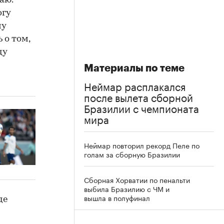
аю.
огу
чу
 о том,
ду
Материалы по теме
Неймар расплакался
после вылета сборной
Бразилии с чемпионата
мира
Неймар повторил рекорд Пеле по
голам за сборную Бразилии
Сборная Хорватии по пенальти
выбила Бразилию с ЧМ и
вышла в полуфинал
де