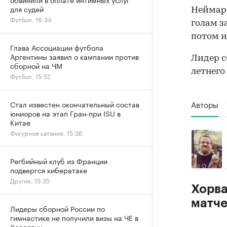
для судей
Неймар 
Футбол, 16:34
голам з
потом и
Глава Ассоциации футбола
Аргентины заявил о кампании против
Лидер 
сборной на ЧМ
летнего
Футбол, 15:52
Авторы
Стал известен окончательный состав
юниоров на этап Гран-при ISU в
Китае
Фигурное катание, 15:36
Регбийный клуб из Франции
подвергся кибератаке
Другие, 15:35
Хорва
матче
Лидеры сборной России по
гимнастике не получили визы на ЧЕ в
Хорватии