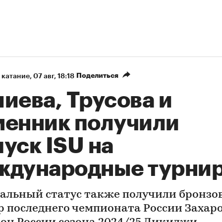
Поделиться
 катание
⁠,
07 авг, 18:18
иева, Трусова и
менник получили
уск ISU на
ждународные турни
альный статус также получили бронз
р последнего чемпионата России Захаро