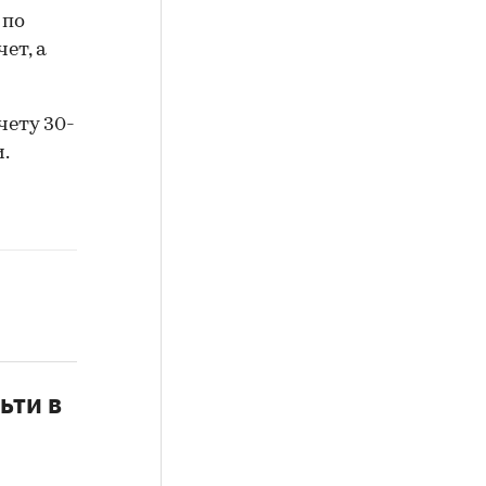
 по
ет, а
счету 30-
.
ьти в