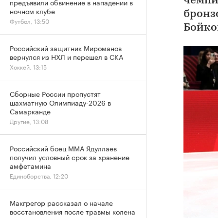
чемпи
предъявили обвинение в нападении в
ночном клубе
бронз
Футбол, 13:50
Бойко
Российский защитник Мироманов
вернулся из НХЛ и перешел в СКА
Хоккей, 13:15
Сборные России пропустят
шахматную Олимпиаду-2026 в
Самарканде
Другие, 13:08
Российский боец ММА Ядуллаев
получил условный срок за хранение
амфетамина
Единоборства, 12:20
Макгрегор рассказал о начале
восстановления после травмы колена