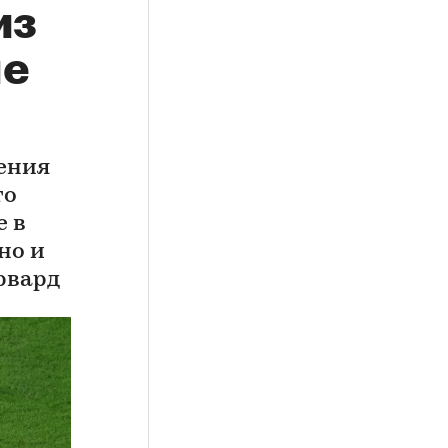
из
ле
ения
то
е в
но и
орвард