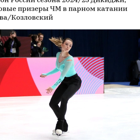
он России сезона 2024/25 Дикиджи,
овые призеры ЧМ в парном катании
ва/Козловский