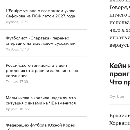
плохо и
Говоря, 
L'Equipe узнала о возможном уходе
Сафонова из ПСЖ летом 2027 года
ничего 
Футбол, 17:52
использ
чего я х
Футболист «Спартака» перенес
играть 
операцию на ахилловом сухожилии
вернусь
Футбол, 17:43
Российского теннисиста в день
Кейн 
рождения отстранили за допинговое
проиг
нарушение
Теннис, 17:39
Что п
Футбол
Мельникова выразила надежду, что
ситуация с визами на ЧЕ изменится
Другие, 16:56
Бразиль
Хорвати
Федерацию футбола Южной Кореи
обвинили в оплате интимных услуг