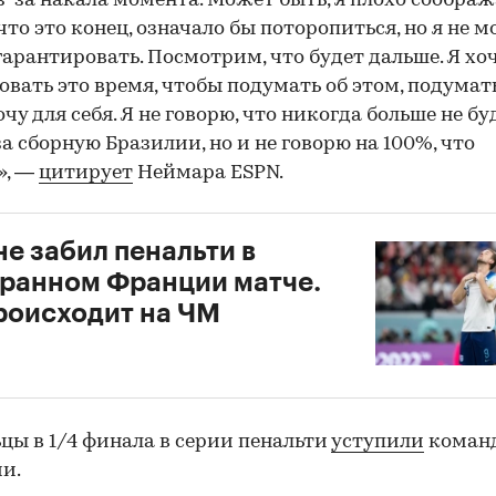
з-за накала момента. Может быть, я плохо соображ
что это конец, означало бы поторопиться, но я не м
гарантировать. Посмотрим, что будет дальше. Я хо
овать это время, чтобы подумать об этом, подумать
очу для себя. Я не говорю, что никогда больше не бу
за сборную Бразилии, но и не говорю на 100%, что
», —
цитирует
Неймара ESPN.
не забил пенальти в
ранном Франции матче.
роисходит на ЧМ
цы в 1/4 финала в серии пенальти
уступили
коман
и.