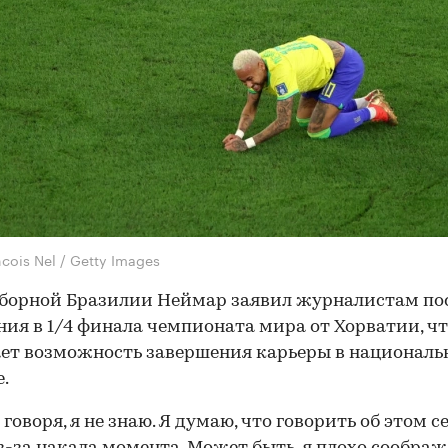
cois Nel / Getty Images
борной Бразилии Неймар заявил журналистам по
ия в 1/4 финала чемпионата мира от Хорватии, ч
ет возможность завершения карьеры в националь
.
 говоря, я не знаю. Я думаю, что говорить об этом с