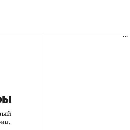
ры
овый
ва,