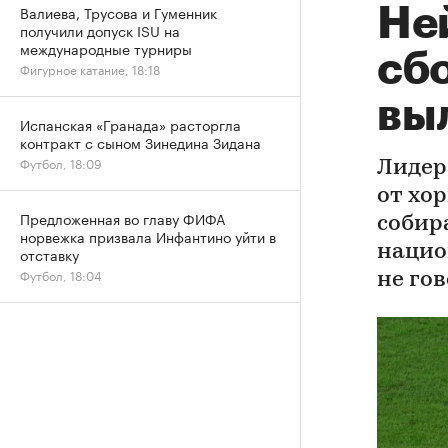
Валиева, Трусова и Гуменник
Не
получили допуск ISU на
международные турниры
сб
Фигурное катание, 18:18
вы
Испанская «Гранада» расторгла
контракт с сыном Зинедина Зидана
Футбол, 18:09
Лидер
от хор
Предложенная во главу ФИФА
собир
норвежка призвала Инфантино уйти в
нацио
отставку
Футбол, 18:04
не гов