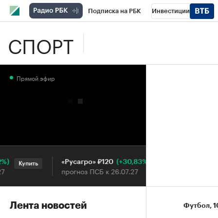
Подписка на РБК
Инвестиции
СПОРТ
Школа управления РБК
РБК Образова
РБК Бизнес-среда
Дискуссионный клу
Прямой эфир
Конференции СПб
Спецпроекты
П
Рынок наличной валюты
(+30,83%)
«Русагро» ₽120
Ozon ₽
Купить
Купить
прогноз ПСБ к 26.07.27
прогноз 
Лента новостей
Футбол
⁠,
1