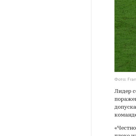
Фото: Fran
Лидер с
поражен
допуска
команде
«Честно