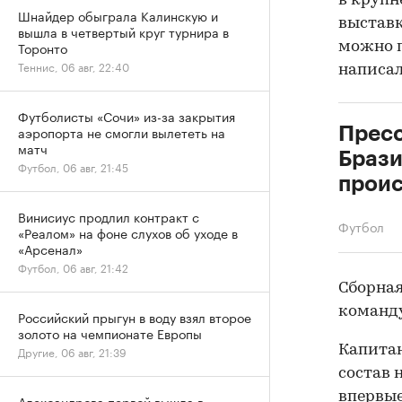
в крупн
Шнайдер обыграла Калинскую и
выставк
вышла в четвертый круг турнира в
Торонто
можно п
Теннис, 06 авг, 22:40
написал
Футболисты «Сочи» из-за закрытия
аэропорта не смогли вылететь на
Пресс
матч
Брази
Футбол, 06 авг, 21:45
проис
Винисиус продлил контракт с
Футбол
«Реалом» на фоне слухов об уходе в
«Арсенал»
Футбол, 06 авг, 21:42
Сборная
команду
Российский прыгун в воду взял второе
золото на чемпионате Европы
Капитан
Другие, 06 авг, 21:39
состав 
впервые
Александрова первой вышла в