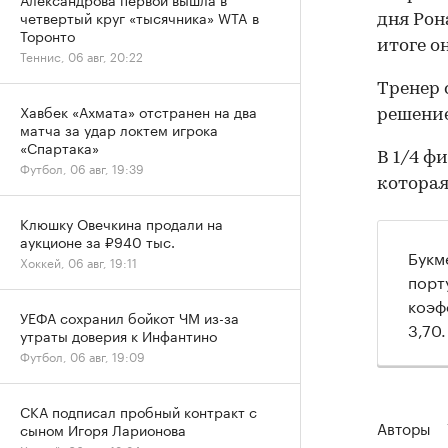
четвертый круг «тысячника» WTA в
дня Рон
Торонто
итоге о
Теннис, 06 авг, 20:22
Тренер
Хавбек «Ахмата» отстранен на два
решение
матча за удар локтем игрока
«Спартака»
В 1/4 ф
Футбол, 06 авг, 19:39
которая
Клюшку Овечкина продали на
аукционе за ₽940 тыс.
Букм
Хоккей, 06 авг, 19:11
порт
коэф
УЕФА сохранил бойкот ЧМ из-за
3,70.
утраты доверия к Инфантино
Футбол, 06 авг, 19:09
СКА подписал пробный контракт с
Авторы
сыном Игоря Ларионова