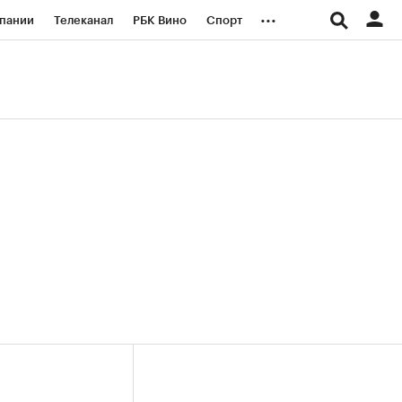
...
пании
Телеканал
РБК Вино
Спорт
ые проекты
Город
Стиль
Крипто
Спецпроекты СПб
логии и медиа
Финансы
(+35,65%)
(+30,92%)
«Русагро» ₽120
Купить
Купить
27.07.27
прогноз ПСБ к 26.07.27