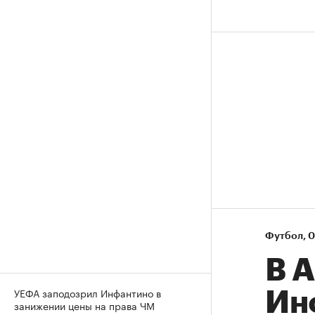
Футбол
⁠,
0
В 
УЕФА заподозрил Инфантино в
Ин
занижении цены на права ЧМ