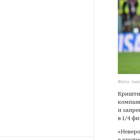
Фото: Just
Криштиа
компани
и запре
в 1/4 ф
«Неверо