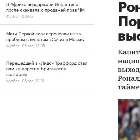
В Африке поддержали Инфантино
Ро
после скандала с продажей прав ЧМ
Футбол, 00:05
По
вы
Матч Первой лиги перенесли из-за
проблем с вылетом «Сочи» в Москву
Футбол, 06 авг, 23:35
Капит
нацио
Перешедший в «Лидс» Траффорд стал
самым дорогим британским
выход
вратарем
Ронал
Футбол, 06 авг, 23:21
тайме