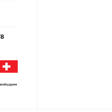
/8
вейцария