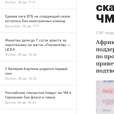
Футбол, 06 авг, 17:37
ск
Единая лига ВТБ на следующий сезон
Ч
осталась без иностранных команд
Баскетбол, 06 авг, 17:17
СAF подд
Фанатам дали до 7 суток ареста за
Африк
пиротехнику на матче «Локомотив» —
ЦСКА
подде
Футбол, 06 авг, 16:38
по пр
приве
У Валерия Карпина родился первый
подтв
сын
Футбол, 06 авг, 16:33
Российские гимнастки поедут на ЧМ в
Германию без флага и гимна
Другие, 06 авг, 16:22