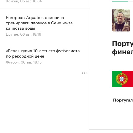
Хоккей, 06 авг, 18:34
European Aquatics отменила
тренировки пловцов в Сене из-за
качества воды
Другие, 06 авг, 18:16
Порту
«Реал» купил 19-летнего футболиста
фина
по рекордной цене
Футбол, 06 авг, 18:15
Португал