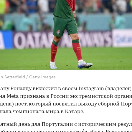
in Setterfield / Getty Images
ну Роналду выложил в своем Instagram (владелец
я Metа признана в России экстремистской орган
щена) пост, который посвятил выходу сборной По
инала чемпионата мира в Катаре.
ятный день для Португалии с историческим резу