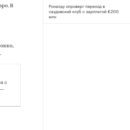
Роналду опроверг переход в
вро. В
саудовский клуб с зарплатой €200
млн
окко,
.
а с
 —