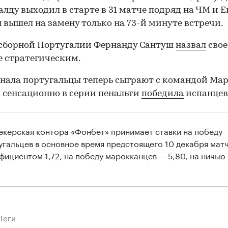
алду выходил в старте в 31 матче подряд на ЧМ и Е
н вышел на замену только на 73-й минуте встречи.
 сборной Португалии Фернанду Сантуш
назвал
свое
 стратегическим.
инала португальцы теперь сыграют с командой Мар
00:00
/
00:00
 сенсационно в серии пенальти
победила
испанцев
екерская контора «Фонбет» принимает ставки на победу
угальцев в основное время предстоящего 10 декабря матч
фициентом 1,72, на победу марокканцев — 5,80, на ничью
Теги