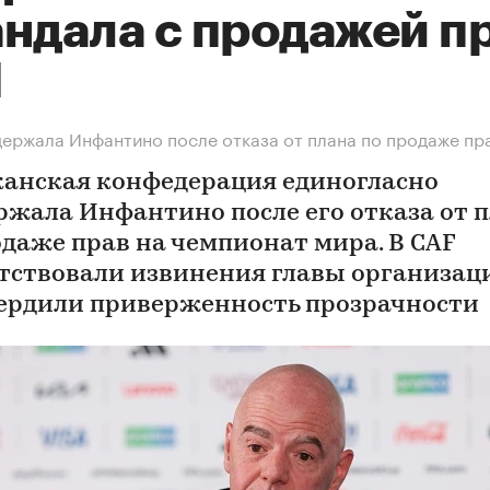
андала с продажей п
М
ержала Инфантино после отказа от плана по продаже пр
анская конфедерация единогласно
ржала Инфантино после его отказа от 
одаже прав на чемпионат мира. В CAF
тствовали извинения главы организац
ердили приверженность прозрачности