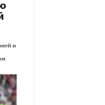
ую
й
рией и
ом