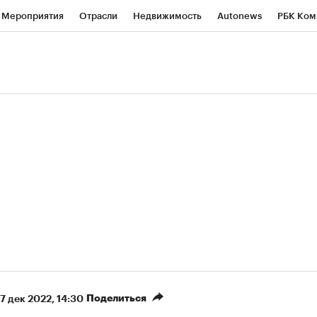
Мероприятия
Отрасли
Недвижимость
Autonews
РБК Ком
ние
РБК Курсы
РБК Life
Тренды
Визионеры
Национальн
б
Исследования
Кредитные рейтинги
Франшизы
Газета
роверка контрагентов
Политика
Экономика
Бизнес
Техно
(+5,8%)
«Северсталь» ₽700
НОВАТЭК ₽1 400
Купить
прогноз КИТ Финанс к 20.07.27
прогноз SberCIB к 
Поделиться
7 дек 2022, 14:30