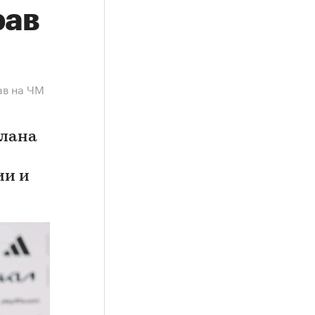
рав
ав на ЧМ
плана
ии и