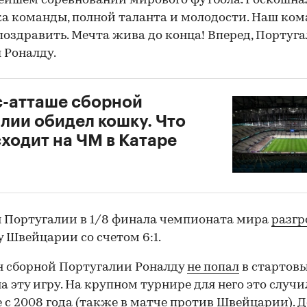
ейшем соревновании мирового футбола. Роскошна
а команды, полной таланта и молодости. Наш ком
оздравить. Мечта жива до конца! Вперед, Португа
 Роналду.
-атташе сборной
лии обидел кошку. Что
ходит на ЧМ в Катаре
 Португалии в 1/8 финала чемпионата мира
разг
 Швейцарии со счетом 6:1.
 сборной Португалии Роналду
не попал
в стартов
на эту игру. На крупном турнире для него это случи
 с 2008 года (также в матче против Швейцарии). Д