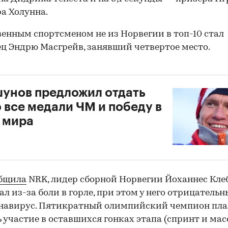
а Холунна.
енным спортсменом не из Норвегии в топ-10 стал
ц Эндрю Масгрейв, занявший четвертое место.
унов предложил отдать
 все медали ЧМ и победу в
 мира
бщила
NRK, лидер сборной Норвегии Йоханнес Кле
ал из-за боли в горле, при этом у него отрицательн
онавирус. Пятикратный олимпийский чемпион пл
 участие в оставшихся гонках этапа (спринт и мас
00:00
/
00:00