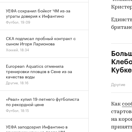
Кристер
УЕФА сохранил бойкот ЧМ из-за
утраты доверия к Инфантино
Единств
Футбол, 19:09
британе
СКА подписал пробный контракт с
сыном Игоря Ларионова
Хоккей, 18:34
Больш
Клебо
European Aquatics отменила
Кубке
тренировки пловцов в Сене из-за
качества воды
Другие, 18:16
Другие
«Реал» купил 19-летнего футболиста
по рекордной цене
Как
соо
Футбол, 18:15
стартов
на кор
УЕФА заподозрил Инфантино в
принять
занижении цены на права ЧМ