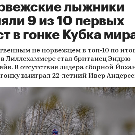
рвежские лыжники
яли 9 из 10 первых
т в гонке Кубка мир
твенным не норвежцем в топ-10 по ито
 в Лиллехаммере стал британец Эндрю
ейв. В отсутствие лидера сборной Йоха
 гонку выиграл 22-летний Ивер Андерс