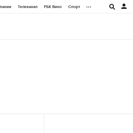
...
пании
Телеканал
РБК Вино
Спорт
ые проекты
Город
Стиль
Крипто
Спецпроекты СПб
логии и медиа
Финансы
(+36,31%)
(+31,15%)
«Русагро» ₽120
Купить
Купить
27.07.27
прогноз ПСБ к 26.07.27