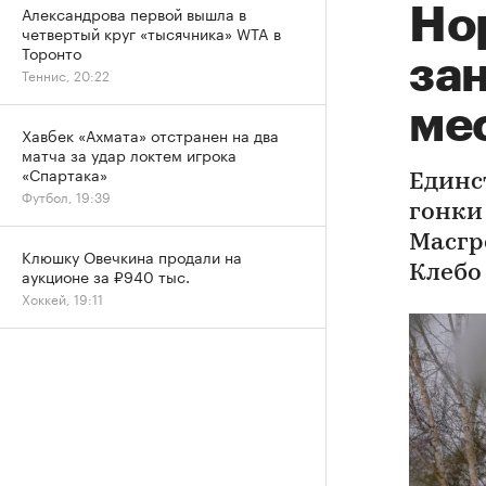
Александрова первой вышла в
Но
четвертый круг «тысячника» WTA в
Торонто
зан
Теннис, 20:22
мес
Хавбек «Ахмата» отстранен на два
матча за удар локтем игрока
«Спартака»
Единс
Футбол, 19:39
гонки
Масгр
Клюшку Овечкина продали на
Клебо
аукционе за ₽940 тыс.
Хоккей, 19:11