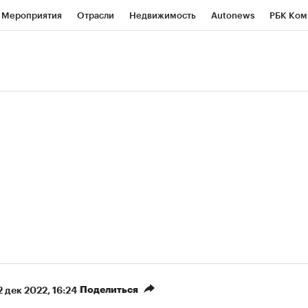
Мероприятия
Отрасли
Недвижимость
Autonews
РБК Ком
ние
РБК Курсы
РБК Life
Тренды
Визионеры
Национальн
б
Исследования
Кредитные рейтинги
Франшизы
Газета
роверка контрагентов
Политика
Экономика
Бизнес
Техно
(+5,55%)
«Северсталь» ₽700
НОВАТЭК ₽1 400
Купить
прогноз КИТ Финанс к 20.07.27
прогноз SberCIB к 
Поделиться
2 дек 2022, 16:24