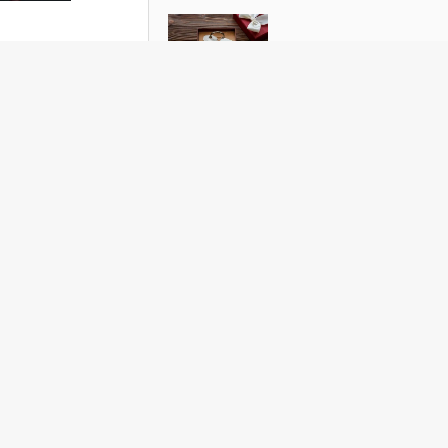
ь в
РБК Недвижимость
Кому нельзя дарить квартиру и иное
недвижимое имущество
 Гибсон
 WTA
08) и