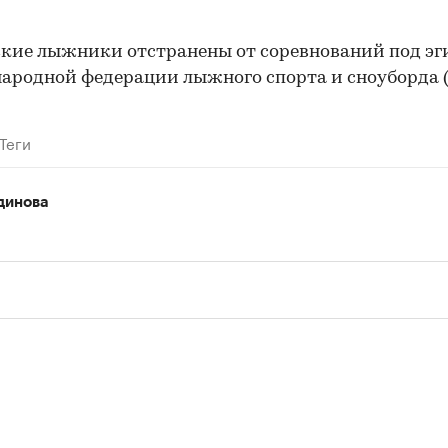
кие лыжники отстранены от соревнований под эг
родной федерации лыжного спорта и сноуборда (F
Теги
динова