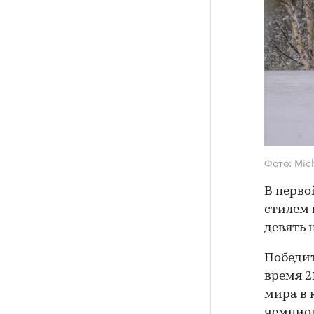
Фото: Mic
В перво
стилем 
девять 
Победит
время 2
мира в 
чемпион