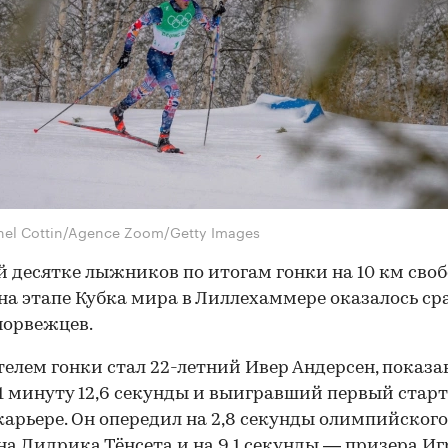
hel Cottin/Agence Zoom/Getty Images
й десятке лыжников по итогам гонки на 10 км св
на этапе Кубка мира в Лиллехаммере оказалось ср
норвежцев.
елем гонки стал 22-летний Ивер Андерсен, показ
1 минуту 12,6 секунды и выигравший первый старт
карьере. Он опередил на 2,8 секунды олимпийского
а Дидрика Тёнсета и на 9,1 секунды — призера Иг