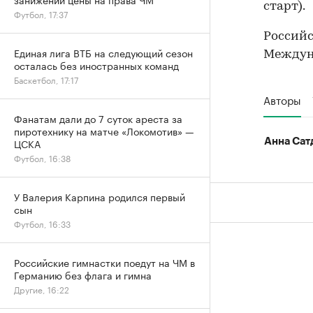
старт).
Футбол, 17:37
Российс
Единая лига ВТБ на следующий сезон
Междуна
осталась без иностранных команд
Баскетбол, 17:17
Авторы
Фанатам дали до 7 суток ареста за
пиротехнику на матче «Локомотив» —
ЦСКА
Анна Сат
Футбол, 16:38
У Валерия Карпина родился первый
сын
Футбол, 16:33
Российские гимнастки поедут на ЧМ в
Германию без флага и гимна
Другие, 16:22