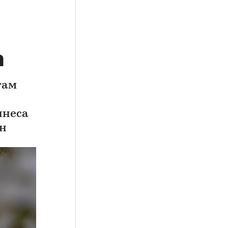
а
гам
ннеса
ен