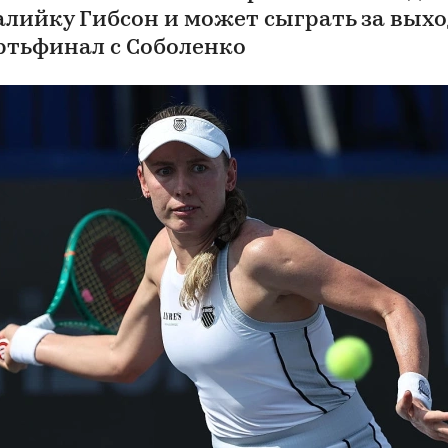
алийку Гибсон и может сыграть за выхо
ртьфинал с Соболенко