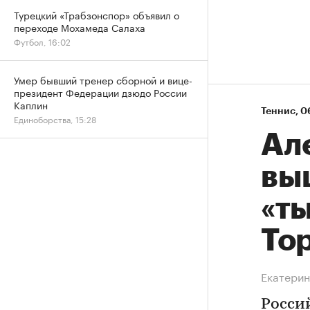
Турецкий «Трабзонспор» объявил о
переходе Мохамеда Салаха
Футбол, 16:02
Умер бывший тренер сборной и вице-
президент Федерации дзюдо России
Каплин
Теннис
⁠,
06
Единоборства, 15:28
Ал
вы
«т
То
Екатерин
Росси