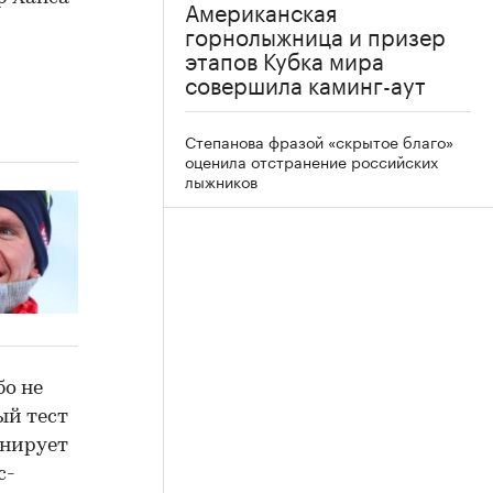
Американская
горнолыжница и призер
этапов Кубка мира
совершила каминг-аут
Степанова фразой «скрытое благо»
оценила отстранение российских
лыжников
бо не
ый тест
анирует
с-