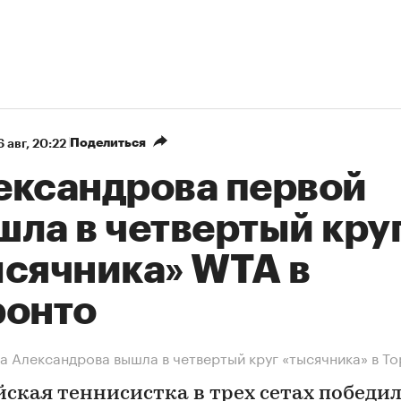
Поделиться
 авг, 20:22
ександрова первой
шла в четвертый кру
ысячника» WTA в
ронто
а Александрова вышла в четвертый круг «тысячника» в Т
йская теннисистка в трех сетах победи