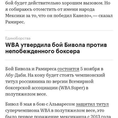
бой будет действительно хорошим вызовом. Но
я собираюсь отомстить от имени народа
Мексики за то, что он победил Канело», — сказал
Рамирес.
Единоборства
WBA утвердила бой Бивола против
непобежденного боксера
Бой Бивола и Рамиреса
состоится
5 ноября в
Абу-Даби. На кону будет стоять чемпионский
титул россиянина по версии Всемирной
боксерской ассоциации (WBA Super) в
полутяжелом весе.
Бивол 8 мая в бою с Альваресом
защитил титул
суперчемпиона WBA в полутяжелом весе, это
было первое поражение мексиканца с 2013 года