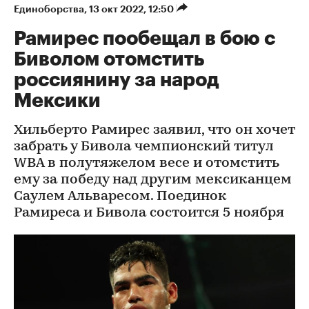
Единоборства
⁠,
13 окт 2022, 12:50
Рамирес пообещал в бою с
Биволом отомстить
россиянину за народ
Мексики
Хильберто Рамирес заявил, что он хочет
забрать у Бивола чемпионский титул
WBA в полутяжелом весе и отомстить
ему за победу над другим мексиканцем
Саулем Альваресом. Поединок
Рамиреса и Бивола состоится 5 ноября