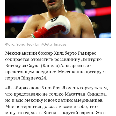
Фото: Yong Teck Lim/Getty Images
Мексиканский боксер Хильберто Рамирес
собирается отомстить россиянину Дмитрию
Биволу за Сауля (Канело) Альвареса в их
предстоящем поединке. Мексиканца
цитирует
портал Ringnews24.
«Я забираю пояс 5 ноября. Я очень горжусь тем,
что представляю не только Масатлан, Синалоа,
но и всю Мексику и всех латиноамериканцев.
Мне не терпится доказать всем и себе, что я
могу это сделать. Бивол — крутой парень. Этот