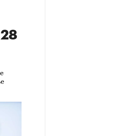
028
е
ье