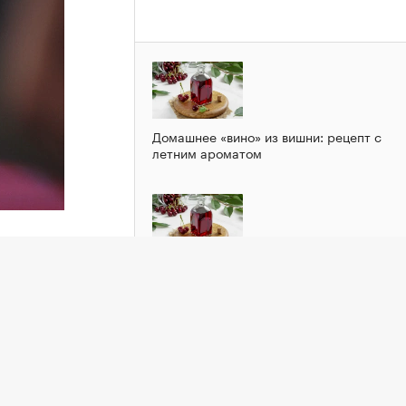
Домашнее «вино» из вишни: рецепт с
летним ароматом
Домашнее «вино» из вишни: рецепт с
летним ароматом
его
с-
то
акте и