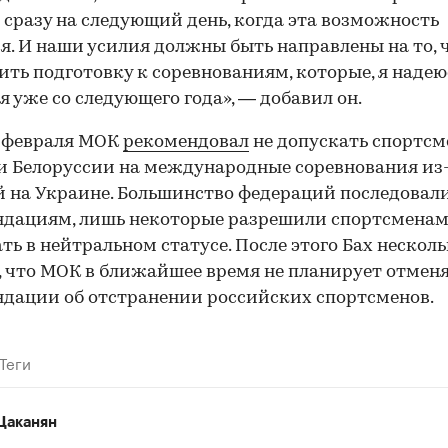
 сразу на следующий день, когда эта возможность
я. И наши усилия должны быть направлены на то, 
ить подготовку к соревнованиям, которые, я надею
я уже со следующего года», — добавил он.
е февраля МОК
рекомендовал
не допускать спортсм
и Белоруссии на международные соревнования из
 на Украине. Большинство федераций последовал
00:00
/
00:00
ндациям, лишь некоторые разрешили спортсмена
ть в нейтральном статусе. После этого Бах несколь
, что МОК в ближайшее время не планирует отмен
дации об отстранении российских спортсменов.
Теги
Цаканян