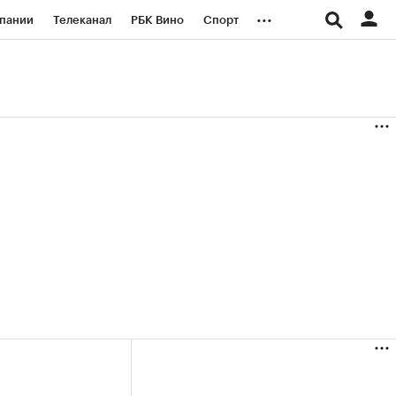
...
пании
Телеканал
РБК Вино
Спорт
ые проекты
Город
Стиль
Крипто
Спецпроекты СПб
логии и медиа
Финансы
(+36,13%)
(+30,49%)
«Русагро» ₽120
Купить
Купить
27.07.27
прогноз ПСБ к 26.07.27