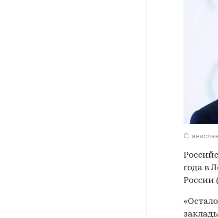
Станисла
Российс
года в 
России 
«Остало
заклады