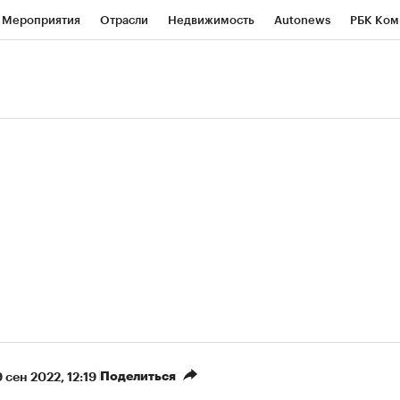
Мероприятия
Отрасли
Недвижимость
Autonews
РБК Ком
ние
РБК Курсы
РБК Life
Тренды
Визионеры
Национальн
б
Исследования
Кредитные рейтинги
Франшизы
Газета
роверка контрагентов
Политика
Экономика
Бизнес
Техно
(+7,39%)
«Северсталь» ₽700
НОВАТЭК ₽1 400
Купить
прогноз КИТ Финанс к 20.07.27
прогноз SberCIB к 
Поделиться
 сен 2022, 12:19