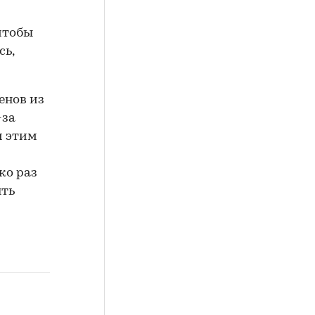
чтобы
сь,
енов из
-за
и этим
м
ко раз
ять