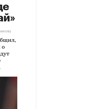
де
ай»
ракову
общил,
 о
едут
е
а