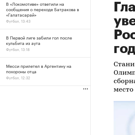
В «Локомотиве» ответили на
Гл
сообщения о переходе Батракова в
«Галатасарай»
ув
Футбол, 13:43
Ро
В Первой лиге забили гол после
кульбита из аута
го
Футбол, 13:18
Стани
Месси прилетел в Аргентину на
похороны отца
Олимп
Футбол, 12:32
сборн
место