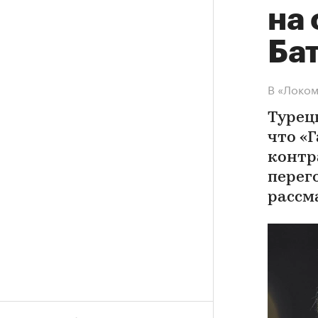
на
Бат
В «Локом
Турец
что «
контр
перег
рассм