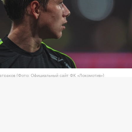
Батраков
(Фото: Официальный сайт ФК «Локомотив»)
тив» не ведет переговоров со стамбульским
сараем» или другими клубами о трансфере 21-летн
итника Алексея Батракова, сообщили
ТАСС
в прес
московского клуба РПЛ.
урецкий журналист Ягыз Сабунджуоглу сообщил, ч
й клуб договорился с Батраковым о личном контр