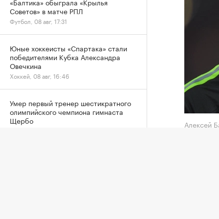
«Балтика» обыграла «Крылья
Советов» в матче РПЛ
Футбол, 08 авг, 17:31
Юные хоккеисты «Спартака» стали
победителями Кубка Александра
Овечкина
Хоккей, 08 авг, 16:46
Умер первый тренер шестикратного
олимпийского чемпиона гимнаста
Щербо
Алексей 
Другие, 08 авг, 16:24
«Локомо
Плющенко назвал радостью
«Галата
возвращение Валиевой и Трусовой на
полузащ
турниры ISU
службе 
Хоккей, 08 авг, 15:41
Ранее т
Овечкин заявил, что после
турецки