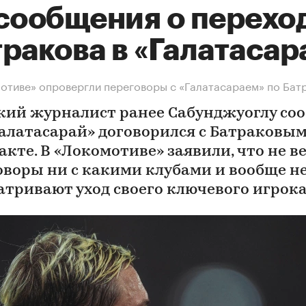
 сообщения о перехо
ракова в «Галатасар
отиве» опровергли переговоры с «Галатасараем» по Бат
кий журналист ранее Сабунджуоглу со
Галатасарай» договорился с Батраковым
акте. В «Локомотиве» заявили, что не в
оворы ни с какими клубами и вообще н
атривают уход своего ключевого игрок