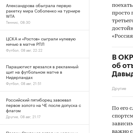
Александрова обыграла первую
поехать
ракетку мира Соболенко на турнире
просто 
WTA
третьег
Теннис, 08:30
достойн
«Россия
ЦСКА и «Ростов» сыграли нулевую
ничью в матче РПЛ
Футбол, 08 авг, 22:22
В ОКР
об от
Парашютист врезался в рекламный
щит на футбольном матче в
Давыд
Нидерландах
Футбол, 08 авг, 21:51
Другие
Российский пятиборец завоевал
первое золото на ЧЕ после допуска с
По его 
флагом
спортсм
Другие, 08 авг, 21:17
зависим
важно с
Пловец Степанов встал на колени и