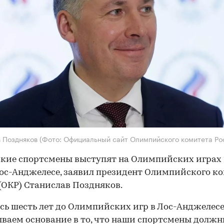
в Поздняков
(Фото: Официальный сайт Олимпийского комитета Ро
кие спортсмены выступят на Олимпийских играх
Лос-Анджелесе, заявил президент Олимпийского к
(ОКР) Станислав Поздняков.
сь шесть лет до Олимпийских игр в Лос-Анджелесе
ваем основание в то, что наши спортсмены долж