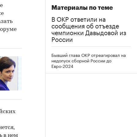
е
Материалы по теме
же
В ОКР ответили на
азать
сообщения об отъезде
форуме
чемпионки Давыдовой из
России
Бывший глава ОКР отреагировал на
недопуск сборной России до
Евро-2024
ийских
ется,
ь в нем