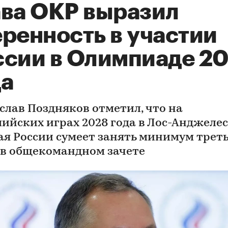
ава ОКР выразил
еренность в участии
ссии в Олимпиаде 2
да
слав Поздняков отметил, что на
ийских играх 2028 года в Лос-Анджелес
ая России сумеет занять минимум трет
 в общекомандном зачете