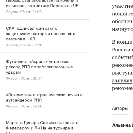
извинился за критику Парижа на ЧЕ
участие
Другие, 08 авг, 21:09
появитс
обеспеч
СКА подписал контракт с
начнутс
защитником, который провел пять
сезонов в НХЛ
В конц
Хоккей, 08 авг, 20:28
России 
событий
Футболист «Акрона» установил
рекоме
рекорд РПЛ по заблокированным
ударам
выступа
Футбол, 08 авг, 20:17
заявлял
рекомен
«Локомотив» сыграл нулевую ничью с
аутсайдером РПЛ
Футбол, 08 авг, 19:56
Авторы
Марат и Динара Сафины сыграют с
Альвина 
Федерером и Ли На на турнире в
Шанхае