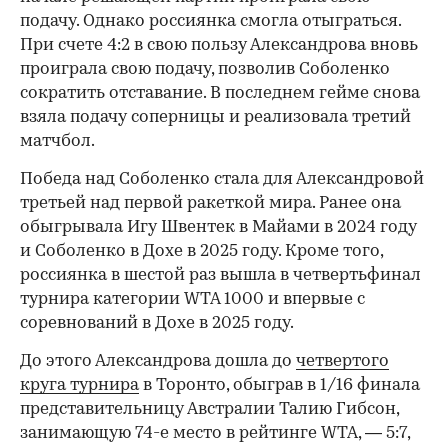
подачу. Однако россиянка смогла отыграться.
При счете 4:2 в свою пользу Александрова вновь
проиграла свою подачу, позволив Соболенко
сократить отставание. В последнем гейме снова
взяла подачу соперницы и реализовала третий
матчбол.
00:00
/
00:00
Победа над Соболенко стала для Александровой
третьей над первой ракеткой мира. Ранее она
обыгрывала Игу Швентек в Майами в 2024 году
и Соболенко в Дохе в 2025 году. Кроме того,
россиянка в шестой раз вышла в четвертьфинал
турнира категории WTA 1000 и впервые с
соревнований в Дохе в 2025 году.
До этого Александрова дошла до
четвертого
круга турнира
в Торонто, обыграв в 1/16 финала
представительницу Австралии Талию Гибсон,
занимающую 74-е место в рейтинге WTA, — 5:7,