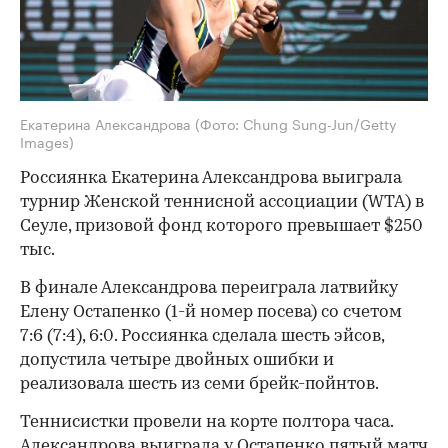
Екатерина Александрова
(Фото: Chung Sung-Jun/Getty
Images)
Россиянка Екатерина Александрова выиграла
турнир Женской теннисной ассоциации (WTA) в
Сеуле, призовой фонд которого превышает $250
тыс.
В финале Александрова переиграла латвийку
Елену Остапенко (1-й номер посева) со счетом
7:6 (7:4), 6:0. Россиянка сделала шесть эйсов,
допустила четыре двойных ошибки и
реализовала шесть из семи брейк-пойнтов.
Теннисистки провели на корте полтора часа.
Александрова выиграла у Остапенко пятый матч