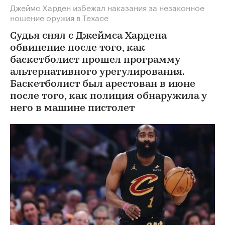
Джеймс Харден избежал наказания за незаконное
ношение оружия в Техасе
Судья снял с Джеймса Хардена
обвинение после того, как
баскетболист прошел программу
альтернативного урегулирования.
Баскетболист был арестован в июне
после того, как полиция обнаружила у
него в машине пистолет