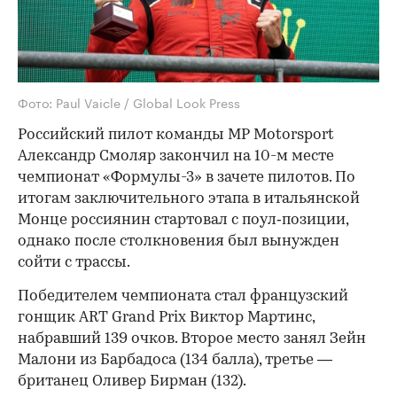
Фото: Paul Vaicle / Global Look Press
Российский пилот команды MP Motorsport
Александр Смоляр закончил на 10-м месте
чемпионат «Формулы-3» в зачете пилотов. По
итогам заключительного этапа в итальянской
Монце россиянин стартовал с поул‑позиции,
однако после столкновения был вынужден
сойти с трассы.
Победителем чемпионата стал французский
гонщик ART Grand Prix Виктор Мартинс,
набравший 139 очков. Второе место занял Зейн
Малони из Барбадоса (134 балла), третье —
британец Оливер Бирман (132).