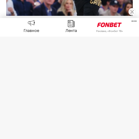
Джеймс Харден
(Фото: Sarah Stier / Getty Images)
Главное
Лента
Реклама, «Фонбет ТВ»
Судья уголовного суда округа Харрис в Хьюстоне
(штат Техас) снял с защитника клуба НБА
«Кливленд Кавальерс», олимпийского чемпиона
2012 года в составе сборной США Джеймса
Хардена обвинение в незаконном ношении
оружия,
пишет
ESPN.
Судья удовлетворил ходатайство окружной
прокуратуры после того, как Харден прошел
программу альтернативного урегулирования.
Такие программы позволяют обвиняемым
избежать уголовного преследования в обмен на
общественные работы.
Условия соглашения с Харденом не