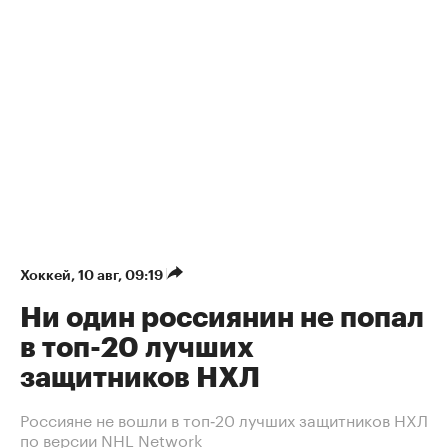
Хоккей
⁠,
10 авг, 09:19
Ни один россиянин не попал
в топ-20 лучших
защитников НХЛ
Россияне не вошли в топ‑20 лучших защитников НХЛ
по версии NHL Network