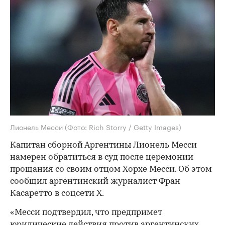
Лионель Месси
(Фото: Rich Storry / Getty Images)
Капитан сборной Аргентины Лионель Месси
намерен обратиться в суд после церемонии
прощания со своим отцом Хорхе Месси. Об этом
сообщил аргентинский журналист Фран
Касаретто в соцсети X.
«Месси подтвердил, что предпримет
юридические действия против аргентинских