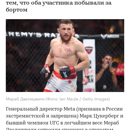
тем, что оба участника побывали за
бортом
Мераб Двалишвили
(Фото: Ian Maule / Getty Images)
Генеральный директор Meta (признана в России
экстремистской и запрещена) Марк Цукерберг и
бывший чемпион UFC в легчайшем весе Мераб