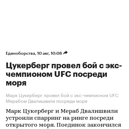
Единоборства
⁠,
10 авг, 10:08
Цукерберг провел бой с экс-
чемпионом UFC посреди
моря
Марк Цукерберг провел бой с экс-чемпионом UFC
Мерабом Двалишвили посреди моря
Марк Цукерберг и Мераб Двалишвили
устроили спарринг на ринге посреди
открытого моря. Поединок закончился