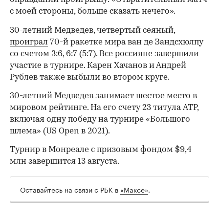
с моей стороны, больше сказать нечего».
30-летний Медведев, четвертый сеяный,
проиграл
70-й ракетке мира ван де Зандсхюлпу
со счетом 3:6, 6:7 (5:7). Все россияне завершили
участие в турнире. Карен Хачанов и Андрей
Рублев также выбыли во втором круге.
30-летний Медведев занимает шестое место в
мировом рейтинге. На его счету 23 титула ATP,
включая одну победу на турнире «Большого
00:00
/
00:00
шлема» (US Open в 2021).
Турнир в Монреале с призовым фондом $9,4
млн завершится 13 августа.
Оставайтесь на связи с РБК в
«Максе»
.