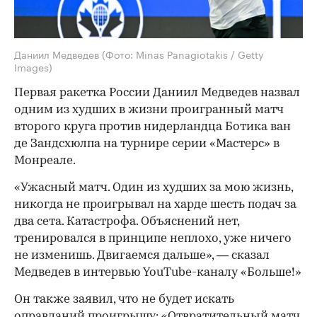
Даниил Медведев
(Фото: Minas Panagiotakis / Getty
Images)
Первая ракетка России Даниил Медведев назвал
одним из худших в жизни проигранный матч
второго круга против нидерландца Ботика ван
де Зандсхюлпа на турнире серии «Мастерс» в
Монреале.
«Ужасный матч. Один из худших за мою жизнь,
никогда не проигрывал на харде шесть подач за
два сета. Катастрофа. Объяснений нет,
тренировался в принципе неплохо, уже ничего
не изменишь. Двигаемся дальше», — сказал
Медведев в интервью YouTube-каналу «Больше!»
Он также заявил, что не будет искать
оправданий проигрышу: «Отвратительный матч