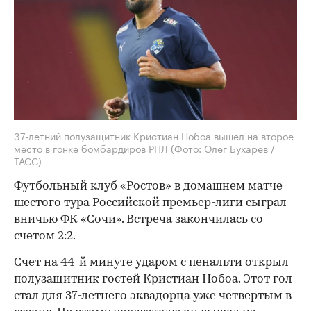
37-летний полузащитник Кристиан Нобоа вышел на второе
место в гонке бомбардиров РПЛ
(Фото: Олег Бухарев /
ТАСС)
Футбольный клуб «Ростов» в домашнем матче
шестого тура Российской премьер-лиги сыграл
вничью ФК «Сочи». Встреча закончилась со
счетом 2:2.
Счет на 44-й минуте ударом с пенальти открыл
полузащитник гостей Кристиан Нобоа. Этот гол
стал для 37-летнего эквадорца уже четвертым в