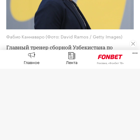
Фабио Каннаваро
(Фото: David Ramos / Getty Images)
Главный тренер сборной Узбекистана по
футболу Фабио Каннаваро заявил о наличии
Главное
Лента
внутри команды человека, который
Реклама, «Фонбет ТВ»
распространял ложные сведения о работе
штаба. Его слова
приводит
Uz Daily.
«Кто-то распространял слишком много ложной
информации. Возможно, потому что я
иностранный тренер. Правила, которых мы
придерживались, придумал не я — это
европейские стандарты. Я так и не понял,
почему распространялось столько
недостоверной информации <...> Думаю, ложной