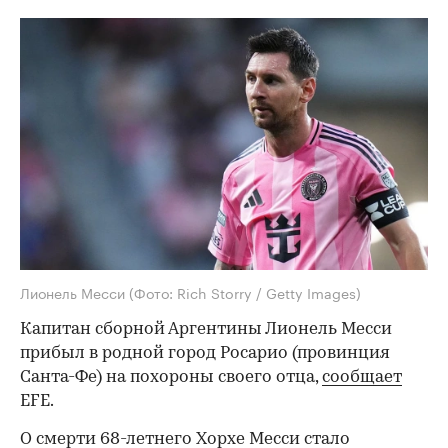
Лионель Месси
(Фото: Rich Storry / Getty Images)
Капитан сборной Аргентины Лионель Месси
прибыл в родной город Росарио (провинция
Санта-Фе) на похороны своего отца,
сообщает
EFE.
О смерти 68-летнего Хорхе Месси стало