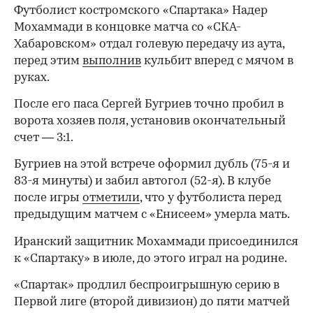
Футболист костромского «Спартака» Надер
Мохаммади в концовке матча со «СКА-
Хабаровском» отдал голевую передачу из аута,
перед этим
выполнив
кульбит вперед с мячом в
руках.
После его паса Сергей Бугриев точно пробил в
ворота хозяев поля, установив окончательный
счет — 3:1.
Бугриев на этой встрече оформил дубль (75-я и
83-я минуты) и забил автогол (52-я). В клубе
после игры
отметили
, что у футболиста перед
предыдущим матчем с «Енисеем» умерла мать.
Иранский защитник Мохаммади присоединился
к «Спартаку» в июле, до этого играл на родине.
«Спартак» продлил беспроигрышную серию в
Первой лиге (второй дивизион) до пяти матчей