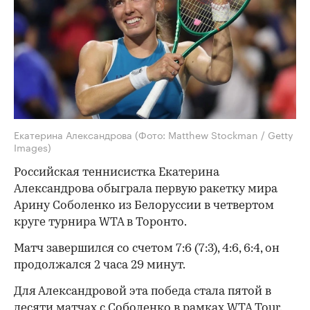
Екатерина Александрова
(Фото: Matthew Stockman / Getty
Images)
Российская теннисистка Екатерина
Александрова обыграла первую ракетку мира
Арину Соболенко из Белоруссии в четвертом
круге турнира WTA в Торонто.
Матч завершился со счетом 7:6 (7:3), 4:6, 6:4, он
продолжался 2 часа 29 минут.
Для Александровой эта победа стала пятой в
десяти матчах с Соболенко в рамках WTA Tour.