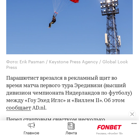
Фото: Erik Pasman / Keystone Press Agency / Global Look
Press
Парашютист врезался в рекламный щит во
время матча первого тура Эредивизи (высший
дивизион чемпионата Нидерландов по футболу)
между «Гоу Эхед Иглс» и «Виллем II». Об этом
сообщает
AD.nl.
Перед стартовым свистком несколько
парашютистов должны были приземлиться в
Главное
Лента
Реклама, «Фонбет ТВ»
центральном круге, чтобы представить новую