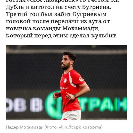
гостях «СКА-Хабаровск» со счетом 3:1.
Дубль и автогол на счету Бугриева.
Третий гол был забит Бугриевым
головой после передачи из аута от
новичка команды Мохаммади,
который перед этим сделал кульбит
Надер Мохаммади
(Фото: vk.ru/fcspk_kostroma)