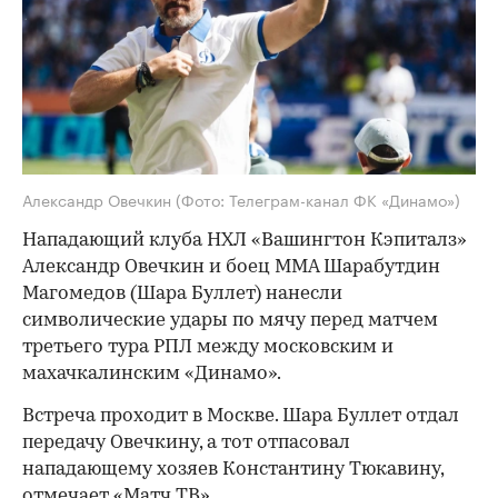
Александр Овечкин
(Фото: Телеграм-канал ФК «Динамо»)
Нападающий клуба НХЛ «Вашингтон Кэпиталз»
Александр Овечкин и боец ММА Шарабутдин
Магомедов (Шара Буллет) нанесли
символические удары по мячу перед матчем
третьего тура РПЛ между московским и
махачкалинским «Динамо».
Встреча проходит в Москве. Шара Буллет отдал
передачу Овечкину, а тот отпасовал
нападающему хозяев Константину Тюкавину,
отмечает
«Матч ТВ».