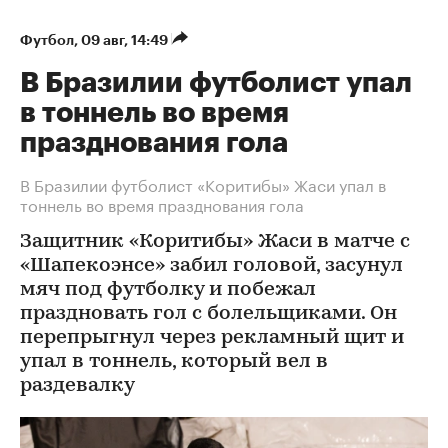
Футбол
⁠,
09 авг, 14:49
В Бразилии футболист упал
в тоннель во время
празднования гола
В Бразилии футболист «Коритибы» Жаси упал в
тоннель во время празднования гола
Защитник «Коритибы» Жаси в матче с
«Шапекоэнсе» забил головой, засунул
мяч под футболку и побежал
праздновать гол с болельщиками. Он
перепрыгнул через рекламный щит и
упал в тоннель, который вел в
раздевалку