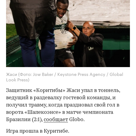
Жаси
(Фото: Jow Baker / Keystone Press Agency / Global
Look Press)
Защитник «Коритибы» Жаси упал в тоннель,
ведущий в раздевалку гостевой команды, и
получил травму, когда праздновал свой гол в
ворота «Шапекоэнсе» в матче чемпионата
Бразилии (2:1),
сообщает
Globo.
Игра прошла в Куритибе.