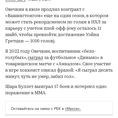
Овечкин в июле продлил контракт с
«Вашингтонгом» еще на один сезон, в котором
может стать рекордсменом по голам в НХЛ за
карьеру с учетом плей-офф (ему осталось 11
шайб, чтобы превзойти достижение Уэйна
Гретцки — 1016 голов).
В 2022 году Овечкин, воспитанник «бело-
голубых»,
сыграл
за футбольное «Динамо» в
товарищеском матче с «Амкалом». Свое участие
в игре хоккеист описал фразой: «Я сыграл десять
минут, чуть не умер, забил гол».
Шара Буллет выиграл 17 боев и потерпел одно
поражение в ММА.
00:00
/
00:00
Оставайтесь на связи с РБК в
«Максе».