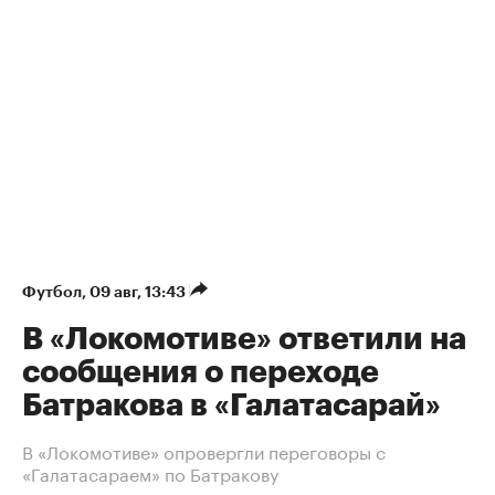
Футбол
⁠,
09 авг, 13:43
В «Локомотиве» ответили на
сообщения о переходе
Батракова в «Галатасарай»
В «Локомотиве» опровергли переговоры с
«Галатасараем» по Батракову