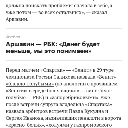
должна поискать проблемы сначала в себе, а
уже потом — во всех остальных», — сказал
Аршавин.
Футбол
Аршавин — РБК: «Денег будет
меньше, мы это понимаем»
Перед матчем «Спартак» — «Зенит» в 29 туре
чемпионата России Салихова назвала «Зенит»
«блекло-голубыми»
(по аналогии с прозвищем
«Зенита» в среде болельщиков — сине-бело-
голубые — РБК) и
«запоребриковыми»
. Уже
после встречи супруга владельца «Спартака»
назвала
арбитров встречи Павла Кукуяна и
Сергея Иванова, назначивших пенальти в ворота
«красно-белых», «холуями у газпромовского
00:00
/
00:00