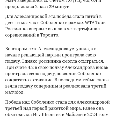
Матч завершился со счетом 7:6 (7:3), 4:6, 6:4 и
продолжался 2 часа 29 минут.
Для Александровой эта победа стала пятой в
десяти матчах с Соболенко в рамках WTA Tour.
Россиянка впервые вышла в четвертьфинал
соревнований в Торонто.
Во втором сете Александрова уступила, а в
начале решающей партии проиграла свою
подачу. Однако россиянка смогла отыграться.
При счете 4:2 в свою пользу Александрова вновь
проиграла свою подачу, позволив Соболенко
сократить отставание. В последнем гейме снова
взяла подачу соперницы и реализовала третий
матчбол.
00:00
/
00:00
Победа над Соболенко стала для Александровой
третьей над первой ракеткой мира. Ранее она
обыгрывала Игу Швентек в Майами в 2024 году