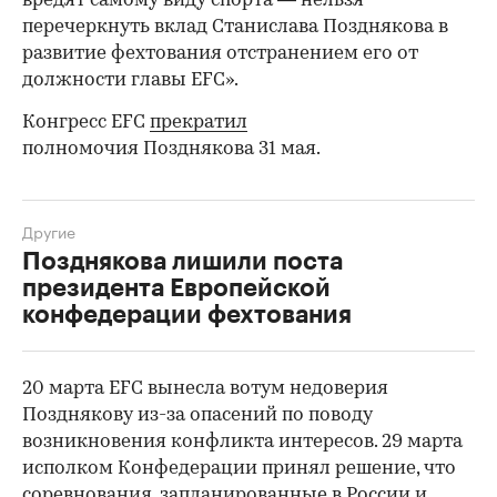
вредят самому виду спорта — нельзя
перечеркнуть вклад Станислава Позднякова в
развитие фехтования отстранением его от
должности главы EFC».
Конгресс EFC
прекратил
полномочия Позднякова 31 мая.
Другие
Позднякова лишили поста
президента Европейской
конфедерации фехтования
20 марта EFC вынесла вотум недоверия
00:00
/
00:00
Позднякову из-за опасений по поводу
возникновения конфликта интересов. 29 марта
исполком Конфедерации принял решение, что
соревнования, запланированные в России и