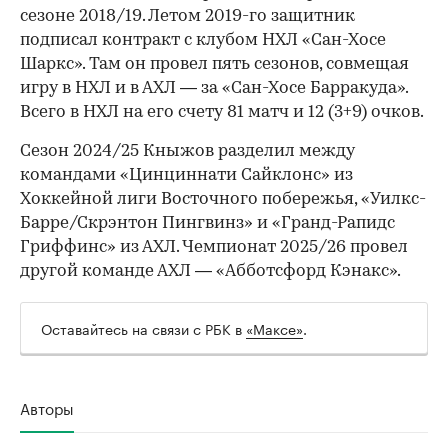
сезоне 2018/19. Летом 2019-го защитник
подписал контракт с клубом НХЛ «Сан-Хосе
Шаркс». Там он провел пять сезонов, совмещая
игру в НХЛ и в АХЛ — за «Сан-Хосе Барракуда».
Всего в НХЛ на его счету 81 матч и 12 (3+9) очков.
Сезон 2024/25 Кныжов разделил между
командами «Цинциннати Сайклонс» из
Хоккейной лиги Восточного побережья, «Уилкс-
Барре/Скрэнтон Пингвинз» и «Гранд-Рапидс
Гриффинс» из АХЛ. Чемпионат 2025/26 провел
другой команде АХЛ — «Абботсфорд Кэнакс».
Оставайтесь на связи с РБК в
«Максе»
.
00:00
/
00:00
Авторы