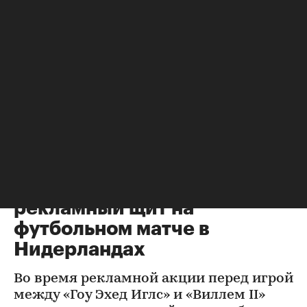
Футбол
⁠,
08 авг, 21:51
Парашютист врезался в
рекламный щит на
футбольном матче в
Нидерландах
Во время рекламной акции перед игрой
между «Гоу Эхед Иглс» и «Виллем II»