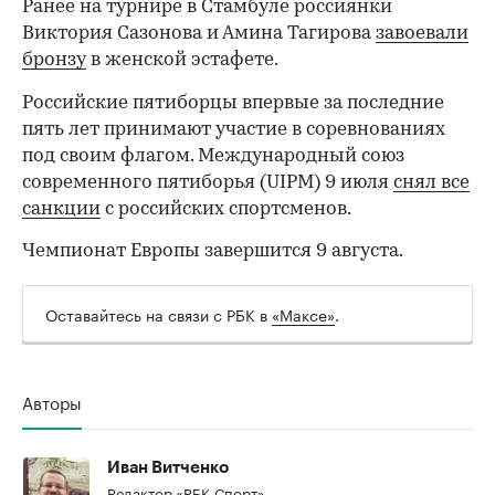
Ранее на турнире в Стамбуле россиянки
Виктория Сазонова и Амина Тагирова
завоевали
бронзу
в женской эстафете.
Российские пятиборцы впервые за последние
пять лет принимают участие в соревнованиях
под своим флагом. Международный союз
современного пятиборья (UIPM) 9 июля
снял все
санкции
с российских спортсменов.
Чемпионат Европы завершится 9 августа.
Оставайтесь на связи с РБК в
«Максе»
.
00:00
/
00:00
Авторы
Иван Витченко
Редактор «РБК-Спорт»