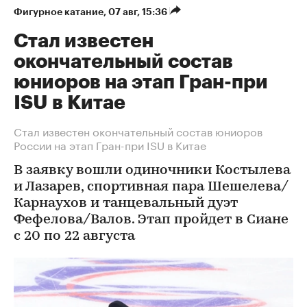
Фигурное катание
⁠,
07 авг, 15:36
Стал известен
окончательный состав
юниоров на этап Гран-при
ISU в Китае
Стал известен окончательный состав юниоров
России на этап Гран-при ISU в Китае
В заявку вошли одиночники Костылева
и Лазарев, спортивная пара Шешелева/
Карнаухов и танцевальный дуэт
Фефелова/Валов. Этап пройдет в Сиане
с 20 по 22 августа