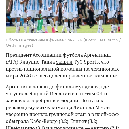
Сборная Аргентины в финале ЧМ-2026
(Фото: Lars Baron /
Getty Images)
Президент Ассоциации футбола Аргентины
(AFA) Клаудио Тапиа
заявил
TyC Sports, что
против национальной команды на чемпионате
мира-2026 велась целенаправленная кампания.
Аргентина дошла до финала мундиаля, где
уступила сборной Испании со счетом 0:1 и
завоевала серебряные медали. По пути к
решающему матчу команда Лионеля Месси
уверенно прошла групповой этап, а в плей-офф
обыграла Кабо-Верде (3:2), Египет (3:2),
Швейцарию (3:1) и в полуфинале — Англию (2:1).