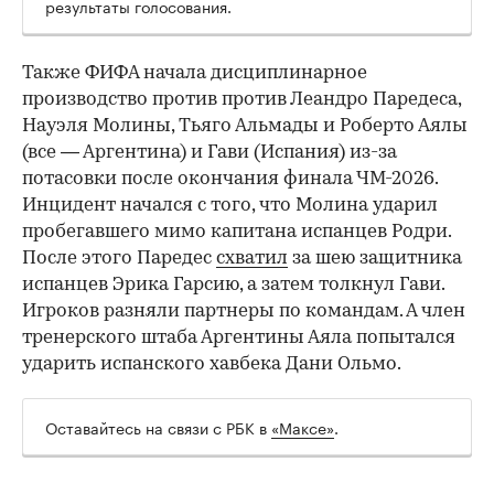
результаты голосования.
Также ФИФА начала дисциплинарное
производство против против Леандро Паредеса,
Науэля Молины, Тьяго Альмады и Роберто Аялы
(все — Аргентина) и Гави (Испания) из-за
потасовки после окончания финала ЧМ-2026.
Инцидент начался с того, что Молина ударил
пробегавшего мимо капитана испанцев Родри.
После этого Паредес
схватил
за шею защитника
испанцев Эрика Гарсию, а затем толкнул Гави.
Игроков разняли партнеры по командам. А член
тренерского штаба Аргентины Аяла попытался
ударить испанского хавбека Дани Ольмо.
Оставайтесь на связи с РБК в
«Максе»
.