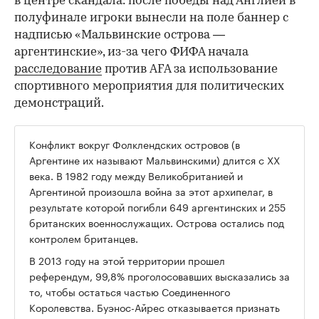
в центре скандала: после победы над Англией в
полуфинале игроки вынесли на поле баннер с
надписью «Мальвинские острова —
аргентинские», из-за чего ФИФА начала
расследование
против AFA за использование
спортивного мероприятия для политических
демонстраций.
Конфликт вокруг Фолклендских островов (в
Аргентине их называют Мальвинскими) длится с XX
века. В 1982 году между Великобританией и
Аргентиной произошла война за этот архипелаг, в
результате которой погибли 649 аргентинских и 255
британских военнослужащих. Острова остались под
контролем британцев.
В 2013 году на этой территории прошел
референдум, 99,8% проголосовавших высказались за
то, чтобы остаться частью Соединенного
Королевства. Буэнос-Айрес отказывается признать