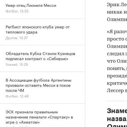
Умер отец Лионеля Месси
Эрик Ле
Футбол, 13:53
никак н
Олимпи
Регбист японского клуба умер от
теплового удара
«Я разо
Другие, 13:37
просто 
Олимпий
Обладатель Кубка Стэнли Кузнецов
следил 
подписал контракт с «Сибирью»
что Оли
Хоккей, 13:26
понять,
президе
В Ассоциации футбола Аргентины
критиче
призвали оставить Месси в покое
после ЧМ
Лессер 
Футбол, 12:46
Знаме
ЭСК признала правильным
назначение пенальти «Спартаку» в
назва
игре с «Ахматом»
Олимп