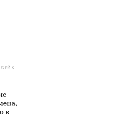
нзий к
ие
мена,
о в