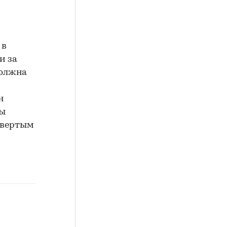
 в
и за
должна
н
ды
етвертым