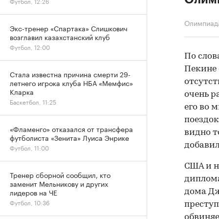
Футбол, 12:26
Олимпиад
Экс-тренер «Спартака» Слишкович
возглавил казахстанский клуб
Футбол, 12:00
По слов
Пекине 
Стала известна причина смерти 29-
отсутст
летнего игрока клуба НБА «Мемфис»
Кларка
очень р
Баскетбол, 11:25
его во 
поездок
«Фламенго» отказался от трансфера
видно т
футболиста «Зенита» Луиса Энрике
добавил
Футбол, 11:00
США и н
Тренер сборной сообщил, кто
диплома
заменит Мельникову и других
лидеров на ЧЕ
дома Д
Футбол, 10:36
преступ
обвиняе