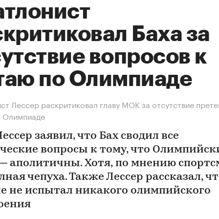
атлонист
скритиковал Баха за
утствие вопросов к
таю по Олимпиаде
ст Лессер раскритиковал главу МОК за отсутствие прете
о Олимпиаде
ессер заявил, что Бах сводил все
ческие вопросы к тому, что Олимпийск
— аполитичны. Хотя, по мнению спортс
лная чепуха. Также Лессер рассказал, чт
е не испытал никакого олимпийского
оения