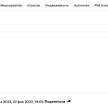
Мероприятия
Отрасли
Недвижимость
Autonews
РБК Ком
ние
РБК Курсы
РБК Life
Тренды
Визионеры
Национальн
б
Исследования
Кредитные рейтинги
Франшизы
Газета
роверка контрагентов
Политика
Экономика
Бизнес
Техно
(+89,1%)
(+33,81%)
5 450
АФК «Система» ₽12
Купить
К
 ПСБ к 29.07.27
прогноз БКС к 15.07.27
Поделиться
а 2022
⁠,
22 фев 2022, 14:05