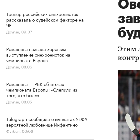
Ове
Тренер российских синхронисток
за
рассказала о судейском факторе на
ЧЕ
буд
Другие, 09:07
Ромашина назвала хорошим
Этим 
выступление синхронисток на
контр
чемпионате Европы
Другие, 08:06
Ромашина — РБК об итогах
чемпионата Европы: «Слепили из
того, что было»
Другие, 08:05
Telegraph сообщила о выплатах УЕФА
вероятной любовнице Инфантино
Футбол, 00:06