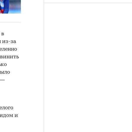
 в
 из-за
деленно
 винить
ько
было
 —
елого
идом и