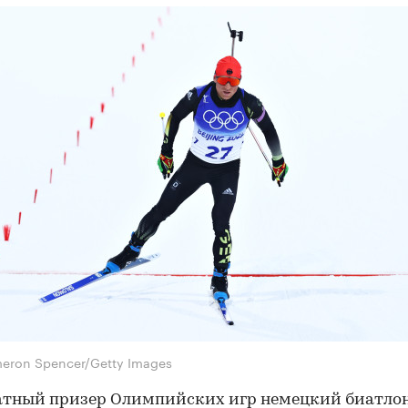
eron Spencer/Getty Images
атный призер Олимпийских игр немецкий биатло