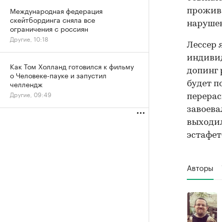
Международная федерация
прожив
скейтбординга сняла все
нарушен
ограничения с россиян
Другие, 10:18
Лессер 
индивид
Как Том Холланд готовился к фильму
допинг 
о Человеке-пауке и запустил
челлендж
будет п
Другие, 09:49
перерас
завоева
выходил
эстафет
Авторы