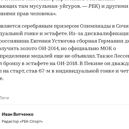
ающих там мусульман-уйгуров. —
РБК
) и другими
иями прав человека».
является серебряным призером Олимпиады в Сочи
уальной гонке и эстафете. Из-за дисквалификаци
россиянина Евгения Устюгова сборная Германии 
олучить золото ОИ-2014, но официально МОК о
пределении медалей еще не объявлял. Также Лессе
л бронзу в эстафете на ОИ-2018. В Пекине он дваж
 на старт, став 67-м в индивидуальной гонке и ч
е.
Теги
Иван Витченко
Редактор «РБК-Спорт»