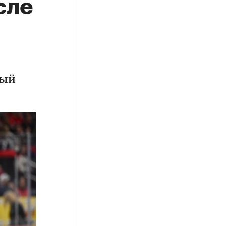
сле
вый