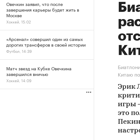
Овечкин заявил, что после
Би
завершения карьеры будет жить в
Москве
ра
Хоккей, 15:02
отс
«Арсенал» совершил один из самых
дорогих трансферов в своей истории
Ки
Футбол, 14:39
Биатлони
Матч звезд на Кубке Овечкина
Китаю п
завершился вничью
Хоккей, 14:09
Эрик Л
крити
игры 
это по
Пекин
настр