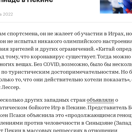
а 2022
ам спортсмена, он не жалеет об участии в Играх, но
он не испытал никакого олимпийского настроения
вия зрителей и других ограничений. «Китай опре
ад тому, что коронавирус существует. Тогда можно
многих вещах. Без COVID, возможно, было бы нескол
 по туристическим достопримечательностям. Но 
олько то, что они действительно хотели показать»,
 Лессер.
есколько других западных стран
объявляли
о
тическом бойкоте Игр в Пекине. Представитель Б
жен Псаки объяснила это «продолжающимся геноц
00:00
/
00:00
лениями против человечности в Синьцзяне (Запад
т Пекин в массовых репрессиях в отношении