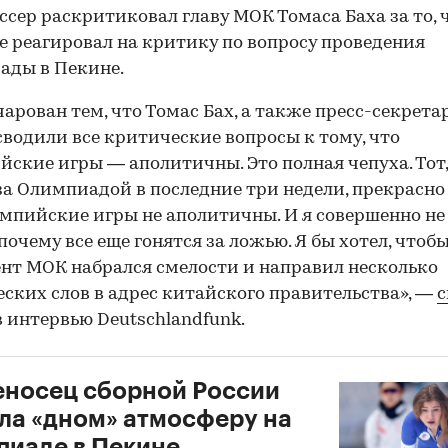
ссер раскритиковал главу МОК Томаса Баха за то, 
е реагировал на критику по вопросу проведения
ады в Пекине.
чарован тем, что Томас Бах, а также пресс-секрет
сводили все критические вопросы к тому, что
ские игры — аполитичны. Это полная чепуха. Тот,
за Олимпиадой в последние три недели, прекрасно 
мпийские игры не аполитичны. И я совершенно не
 почему все еще гонятся за ложью. Я бы хотел, чтоб
нт МОК набрался смелости и направил несколько
ских слов в адрес китайского правительства», —
с
в интервью Deutschlandfunk.
носец сборной России
ла «дном» атмосферу на
иаде в Пекине