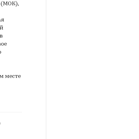
(МОК),
ая
ой
в
вое
ю
м месте
а