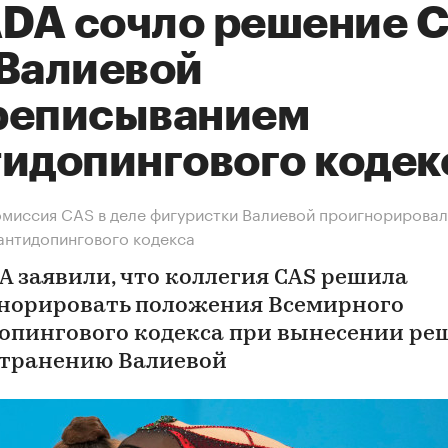
DA сочло решение 
 Валиевой
реписыванием
тидопингового кодек
миссия CAS в деле фигуристки Валиевой проигнорирова
антидопингового кодекса
A заявили, что коллегия CAS решила
норировать положения Всемирного
опингового кодекса при вынесении ре
странению Валиевой