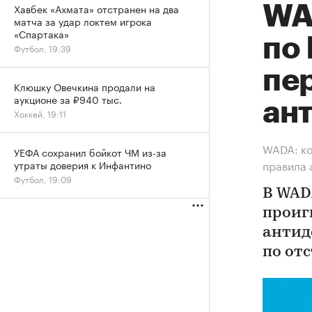
Хавбек «Ахмата» отстранен на два
WA
матча за удар локтем игрока
«Спартака»
по
Футбол, 19:39
пе
Клюшку Овечкина продали на
аукционе за ₽940 тыс.
ан
Хоккей, 19:11
WADA: ко
УЕФА сохранил бойкот ЧМ из-за
правила 
утраты доверия к Инфантино
Футбол, 19:09
В WAD
проиг
антид
по от