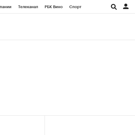
пании
Телеканал
РБК Вино
Спорт
ые проекты
Город
Стиль
Крипто
Спецпроекты СПб
Конференции СПб
ансы
Рынок наличной валюты