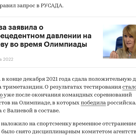
равил запрос в РУСАДА.
а заявила о
ецедентном давлении на
ву во время Олимпиады
а 2022
 в конце декабря 2021 года сдала положительную 
а триметазидин. О результатах тестирования
стал
о
уже после окончания командных соревнований
тов на Олимпиаде, в которых
победила
российска
 с Валиевой в составе.
наложило на спортсменку временное отстранение
 было снято дисциплинарным комитетом агентств