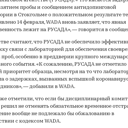
инговом агентстве (РУСАДА). «Что касается заде
взятием пробы и сообщением антидопинговой
ории в Стокгольме о положительном результате те
явлено 14 февраля, WADA вновь заявляет, что явная
венность лежит на РУСАДА», — говорится в сообще
стве считают, что РУСАДА не обеспечило эффекти
ку связи с лабораторией для обеспечения своевр
 проб, особенно в преддверии крупного междунар
ного события. «К сожалению, РУСАДА не отметило
 приоритет образца, несмотря на то что лаборато
а о задержках, вызванных вспышкой коронавирус
удников», — добавили в WADA.
же отметили, что если бы дисциплинарный комит
решил не отменять обязательное временное отстр
ение вообще не подлежало бы обжалованию в
ствии с кодексом WADA.