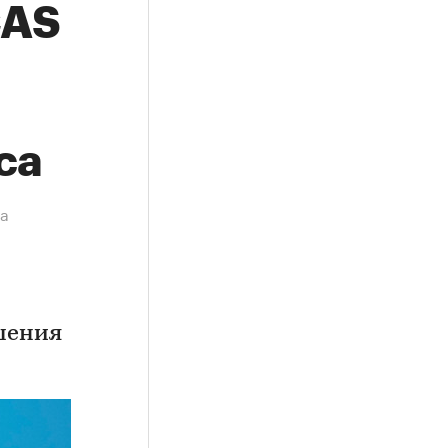
CAS
са
ла
шения