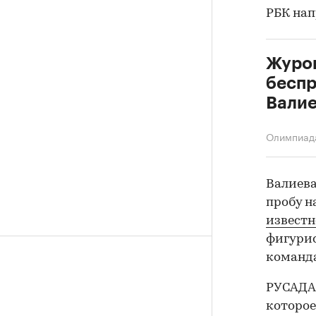
РБК нап
Журов
беспр
Валие
Олимпиад
Валиева
пробу н
известн
фигурис
команда
РУСАДА 
которое