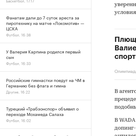
Баскетбол, 17:17
уверенн
условия
Фанатам дали до 7 суток ареста за
пиротехнику на матче «Локомотив» —
ЦСКА
Футбол, 16:38
Плюще
Валие
У Валерия Карпина родился первый
спор
сын
Футбол, 16:33
Олимпиад
Российские гимнастки поедут на ЧМ в
Германию без флага и гимна
В агент
Другие, 16:22
прецеде
подобны
Турецкий «Трабзонспор» объявил о
переходе Мохамеда Салаха
Футбол, 16:02
В WADA 
допинг-