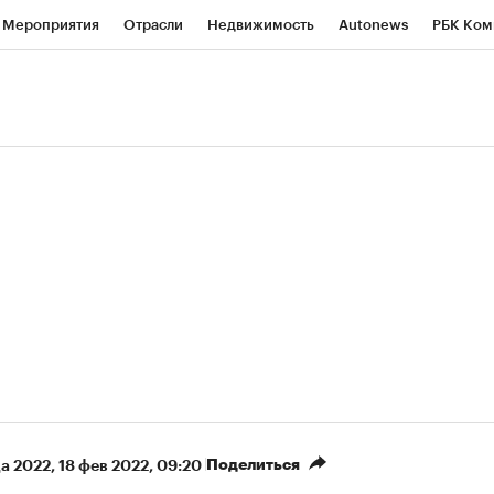
Мероприятия
Отрасли
Недвижимость
Autonews
РБК Ком
ние
РБК Курсы
РБК Life
Тренды
Визионеры
Национальн
б
Исследования
Кредитные рейтинги
Франшизы
Газета
Политика
Экономика
Бизнес
Технологии и медиа
Фин
Поделиться
а 2022
⁠,
18 фев 2022, 09:20