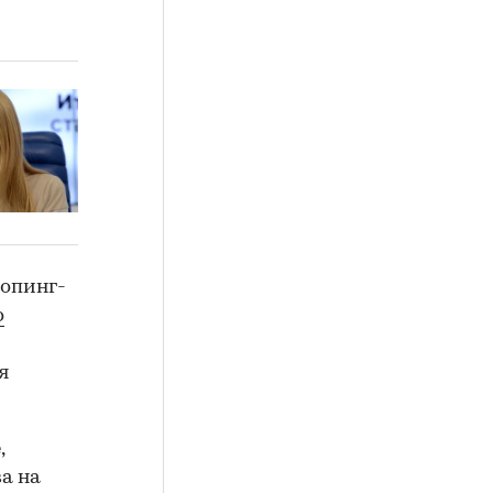
допинг-
о
я
,
а на