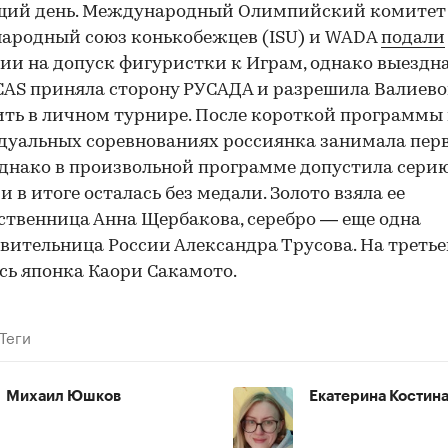
щий день. Международный Олимпийский комитет 
ародный союз конькобежцев (ISU) и WADA
подали
ии на допуск фигуристки к Играм, однако выездн
CAS приняла сторону РУСАДА и разрешила Валиев
ть в личном турнире. После короткой программы 
уальных соревнованиях россиянка занимала пер
однако в произвольной программе допустила сери
и в итоге осталась без медали. Золото взяла ее
ственница Анна Щербакова, серебро — еще одна
вительница России Александра Трусова. На третье
сь японка Каори Сакамото.
Теги
Михаил Юшков
Екатерина Костин