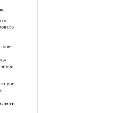
а.
егия
ровать
вынося
иц»
менное
оторое,
ь
ельств,