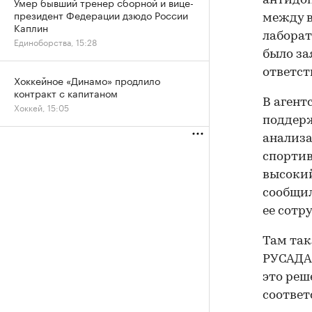
антидоп
Умер бывший тренер сборной и вице-
президент Федерации дзюдо России
между 
Каплин
лаборат
Единоборства, 15:28
было за
ответст
Хоккейное «Динамо» продлило
контракт с капитаном
В агент
Хоккей, 15:05
поддерж
анализа
спортив
высокий
сообщил
ее сотр
Там так
РУСАДА 
это реш
соответ