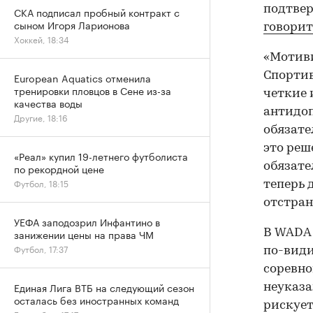
подтвер
СКА подписал пробный контракт с
сыном Игоря Ларионова
говорит
Хоккей, 18:34
«Мотиви
Спортив
European Aquatics отменила
тренировки пловцов в Сене из-за
четкие 
качества воды
антидоп
Другие, 18:16
обязате
это реш
«Реал» купил 19-летнего футболиста
обязате
по рекордной цене
Футбол, 18:15
теперь 
отстран
УЕФА заподозрил Инфантино в
В WADA 
занижении цены на права ЧМ
Футбол, 17:37
по-вид
соревно
Единая Лига ВТБ на следующий сезон
неуказа
осталась без иностранных команд
рискует