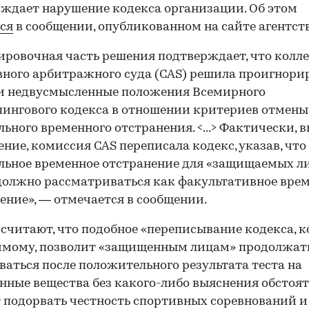
ждает нарушение кодекса организации. Об этом
ся
в сообщении, опубликованном на сайте агентств
ровочная часть решения подтверждает, что колл
ного арбитражного суда (CAS) решила проигнори
и недвусмысленные положения Всемирного
ингового кодекса в отношении критериев отмены
льного временного отстранения. <...> Фактически, 
ение, комиссия CAS переписала кодекс, указав, что
льное временное отстранение для «защищаемых л
должно рассматриваться как факультативное вре
ение», — отмечается в сообщении.
считают, что подобное «переписывание кодекса, к
имому, позволит «защищенным лицам» продолжат
ваться после положительного результата теста на
нные вещества без какого-либо выяснения обстоят
 подорвать честность спортивных соревнований и