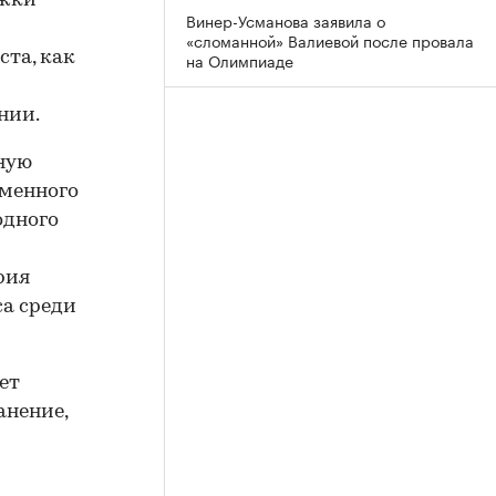
ржки
Винер-Усманова заявила о
«сломанной» Валиевой после провала
на Олимпиаде
ста, как
нии.
вную
еменного
одного
рия
а среди
ет
анение,