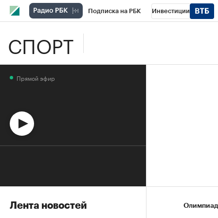
Подписка на РБК
Инвестиции
СПОРТ
Школа управления РБК
РБК Образова
РБК Бизнес-среда
Дискуссионный клу
Прямой эфир
Спецпроекты
Проверка контрагентов
Лента новостей
Олимпиад