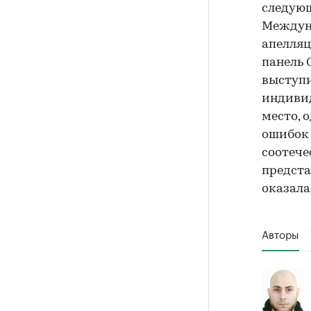
следую
Междун
апелляц
панель 
выступи
индивид
место, 
ошибок 
соотече
предста
оказала
Авторы