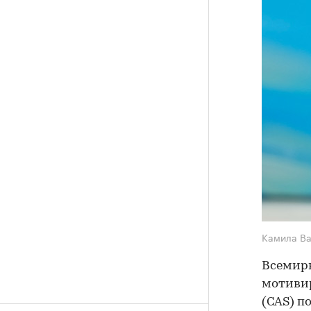
Камила В
Всемирн
мотивир
(CAS) п