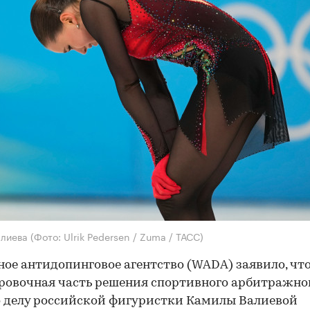
алиева
(Фото: Ulrik Pedersen / Zuma / ТАСС)
ое антидопинговое агентство (WADA) заявило, чт
овочная часть решения спортивного арбитражног
о делу российской фигуристки Камилы Валиевой