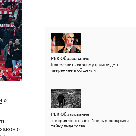
РБК Образование
Как развить харизму и выглядеть
увереннее в общении
и
о
РБК Образование
«Теория болтовни». Ученые раскрыли
ть
тайну лидерства
закон о