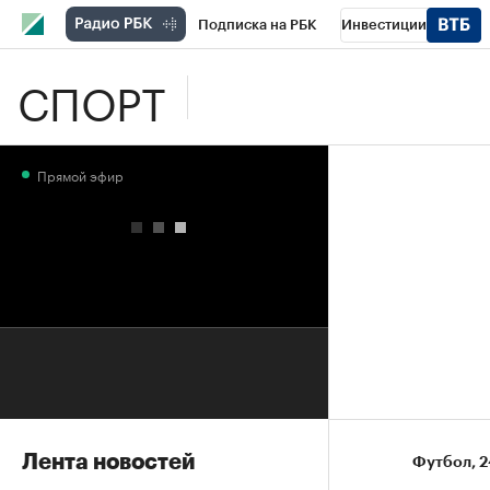
Подписка на РБК
Инвестиции
СПОРТ
Школа управления РБК
РБК Образова
РБК Бизнес-среда
Дискуссионный клу
Прямой эфир
Конференции СПб
Спецпроекты
П
Рынок наличной валюты
Лента новостей
Футбол
⁠,
2