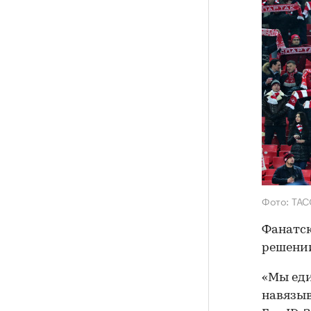
Фото: ТАС
Фанатск
решении
«Мы еди
навязыв