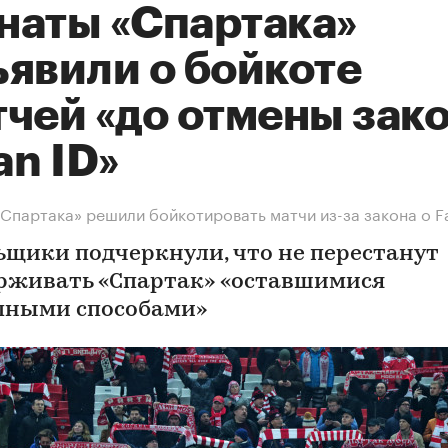
наты «Спартака»
ъявили о бойкоте
тчей «до отмены зак
an ID»
Спартака» решили бойкотировать матчи из-за закона о F
ьщики подчеркнули, что не перестанут
рживать «Спартак» «оставшимися
пными способами»