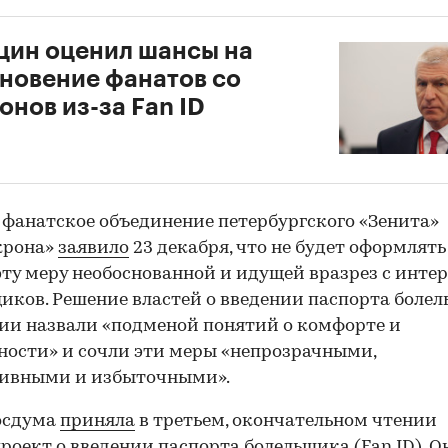
ин оценил шансы на
новение фанатов со
онов из-за Fan ID
 фанатское объединение петербургского «Зенита»
крона»
заявило
23 декабря, что не будет оформлять 
эту меру необоснованной и идущей вразрез с инте
иков. Решение властей о введении паспорта болел
и назвали «подменой понятий о комфорте и
ности» и сочли эти меры «непрозрачными,
сивными и избыточными».
осдума
приняла
в третьем, окончательном чтении
роект о введении паспорта болельщика (Fan ID). О