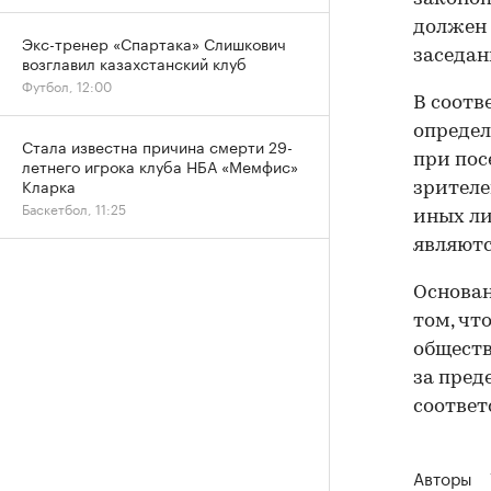
должен 
Экс-тренер «Спартака» Слишкович
заседан
возглавил казахстанский клуб
Футбол, 12:00
В соотв
определ
Стала известна причина смерти 29-
при по
летнего игрока клуба НБА «Мемфис»
Кларка
зрителе
Баскетбол, 11:25
иных ли
являютс
Основан
том, чт
обществ
за пред
соответ
Авторы