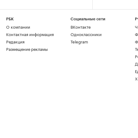
РБК
Социальные сети
Р
О компании
ВКонтакте
Ч
Контактная информация
Одноклассники
Ф
Редакция
Telegram
Ф
Размещение рекламы
Т
Р
Д
Е
Х