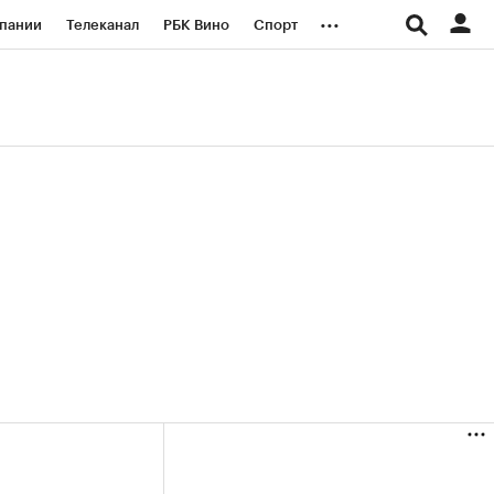
...
пании
Телеканал
РБК Вино
Спорт
ые проекты
Город
Стиль
Крипто
Спецпроекты СПб
логии и медиа
Финансы