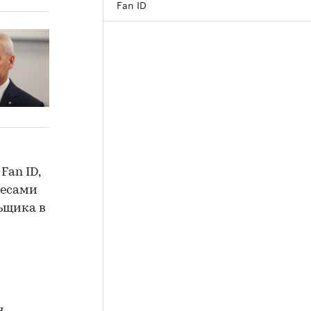
Fan ID
Fan ID,
ресами
ьщика в
н