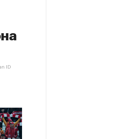
она
an ID