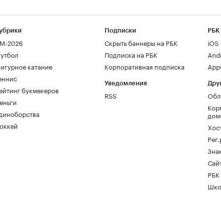
убрики
Подписки
РБК
М-2026
Скрыть баннеры на РБК
iOS
утбол
Подписка на РБК
And
игурное катание
Корпоративная подписка
AppG
еннис
Уведомления
Дру
ейтинг букмекеров
RSS
Обл
еньги
Кор
диноборства
дом
оккей
Хос
Рег
Зна
Сайт
РБК
Шко