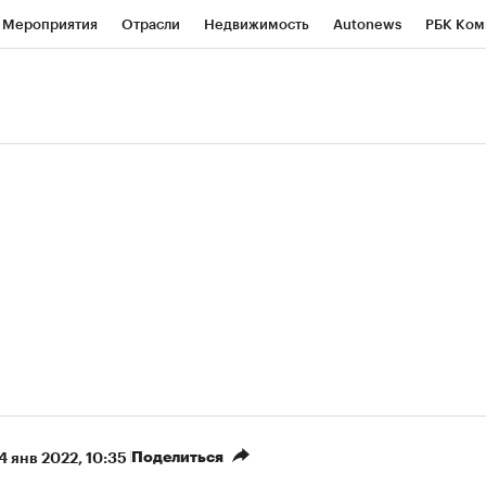
Мероприятия
Отрасли
Недвижимость
Autonews
РБК Ком
ние
РБК Курсы
РБК Life
Тренды
Визионеры
Национальн
б
Исследования
Кредитные рейтинги
Франшизы
Газета
роверка контрагентов
Политика
Экономика
Бизнес
Техно
Поделиться
4 янв 2022, 10:35