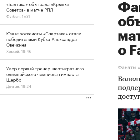
«Балтика» обыграла «Крылья
Фа
Советов» в матче РПЛ
Футбол, 17:31
об
ма
Юные хоккеисты «Спартака» стали
победителями Кубка Александра
Овечкина
о F
Хоккей, 16:46
Фанаты «
Умер первый тренер шестикратного
олимпийского чемпиона гимнаста
Щербо
Болел
Другие, 16:24
подде
досту