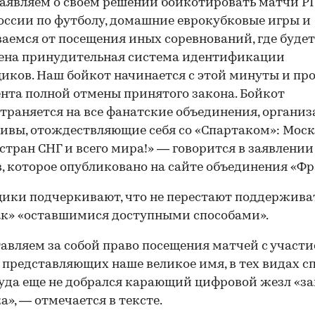
 Заявляем о своем решении бойкотировать матчи Р
оссии по футболу, домашние еврокубковые игры и
аемся от посещения иных соревнований, где будет
ена принудительная система идентификации
иков. Наш бойкот начинается с этой минуты и пр
нта полной отмены принятого закона. Бойкот
траняется на все фанатские объединения, организ
ивы, отождествляющие себя со «Спартаком»: Моск
 стран СНГ и всего мира!» — говорится в заявлении
, которое опубликовано на сайте объединения «Фр
ики подчеркивают, что не перестают поддержива
к» «оставшимися доступными способами».
авляем за собой право посещения матчей с участ
 представляющих наше великое имя, в тех видах с
куда еще не добрался карающий цифровой жезл «за
а», — отмечается в тексте.