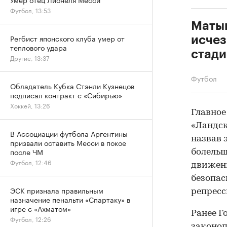
Футбол, 13:53
Матыц
Регбист японского клуба умер от
исчез
теплового удара
стади
Другие, 13:37
Футбол
Обладатель Кубка Стэнли Кузнецов
подписал контракт с «Сибирью»
Хоккей, 13:26
Главное
«Ландс
В Ассоциации футбола Аргентины
назвав 
призвали оставить Месси в покое
после ЧМ
болельщ
Футбол, 12:46
движени
безопас
ЭСК признала правильным
репрес
назначение пенальти «Спартаку» в
игре с «Ахматом»
Ранее Г
Футбол, 12:26
законоп