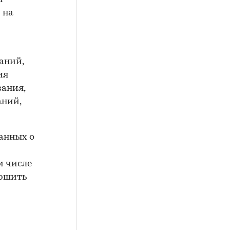
 на
аний,
ия
вания,
аний,
анных о
м числе
ершить