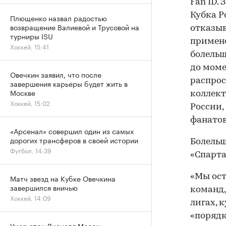
Fan ID.
Кубка Р
Плющенко назвал радостью
возвращение Валиевой и Трусовой на
отказыв
турниры ISU
примен
Хоккей, 15:41
болельщ
до моме
Овечкин заявил, что после
распрос
завершения карьеры будет жить в
Москве
коллект
Хоккей, 15:02
России,
фанатов
«Арсенал» совершил один из самых
дорогих трансферов в своей истории
Болельщ
Футбол, 14:39
«Спарта
«Мы ост
Матч звезд на Кубке Овечкина
завершился вничью
команд,
Хоккей, 14:09
лигах, 
«порядк
Умер отец Лионеля Месси