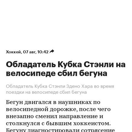
Хоккей
⁠,
07 авг, 10:42
Обладатель Кубка Стэнли на
велосипеде сбил бегуна
Обладатель Кубка Стэнли Здено Хара во время
поездки на велосипеде сбил бегуна
Бегун двигался в наушниках по
велосипедной дорожке, после чего
внезапно сменил направление и
столкнулся с бывшим хоккеистом.
Бегуну диагностировали сотрясение