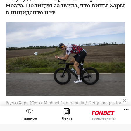
мозга. Полиция заявила, что вины Хары
в инциденте нет
Здено Хара
(Фото: Michael Campanella / Getty Images for
IRONMAN)
Главное
Лента
Обладатель Кубка Стэнли в составе «Бостон
Реклама, «Фонбет ТВ»
Брюинз» словацкий хоккеист Здено Хара сбил