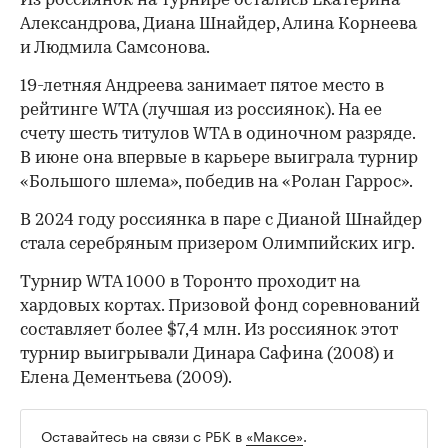
Из россиянок на турнире остались Екатерина
Александрова, Диана Шнайдер, Алина Корнеева
и Людмила Самсонова.
00:00
/
00:00
19-летняя Андреева занимает пятое место в
рейтинге WTA (лучшая из россиянок). На ее
счету шесть титулов WTA в одиночном разряде.
В июне она впервые в карьере выиграла турнир
«Большого шлема», победив на «Ролан Гаррос».
В 2024 году россиянка в паре с Дианой Шнайдер
стала серебряным призером Олимпийских игр.
Турнир WTA 1000 в Торонто проходит на
хардовых кортах. Призовой фонд соревнований
составляет более $7,4 млн. Из россиянок этот
турнир выигрывали Динара Сафина (2008) и
Елена Дементьева (2009).
Оставайтесь на связи с РБК в
«Максе»
.