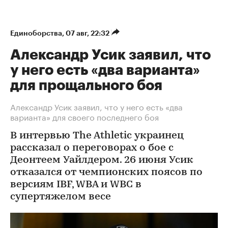
Единоборства
⁠,
07 авг, 22:32
Александр Усик заявил, что
у него есть «два варианта»
для прощального боя
Александр Усик заявил, что у него есть «два
варианта» для своего последнего боя
В интервью The Athletic украинец
рассказал о переговорах о бое с
Деонтеем Уайлдером. 26 июня Усик
отказался от чемпионских поясов по
версиям IBF, WBA и WBC в
супертяжелом весе