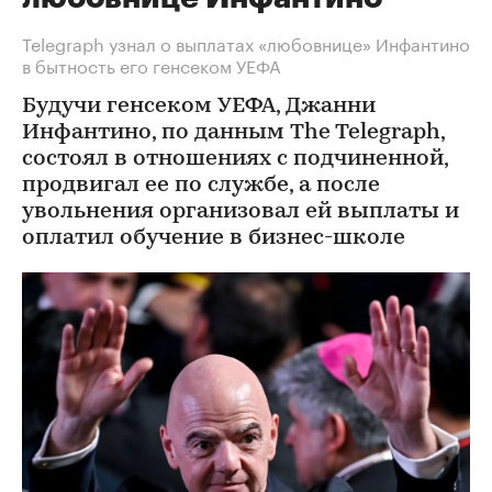
Telegraph узнал о выплатах «любовнице» Инфантино
в бытность его генсеком УЕФА
Будучи генсеком УЕФА, Джанни
Инфантино, по данным The Telegraph,
состоял в отношениях с подчиненной,
продвигал ее по службе, а после
увольнения организовал ей выплаты и
оплатил обучение в бизнес-школе