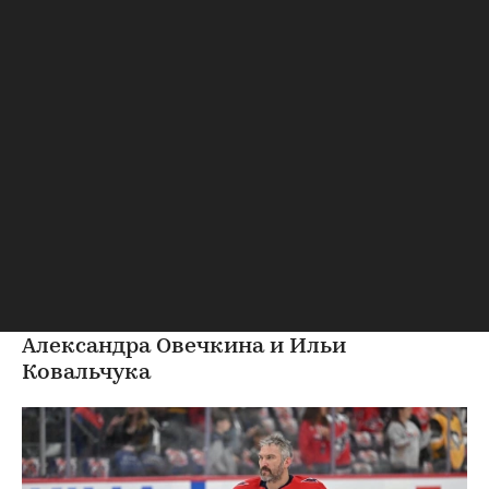
Хоккей
⁠,
08 авг, 14:09
Матч звезд на Кубке
Овечкина завершился
вничью
В этом матче приняли участие команды
Александра Овечкина и Ильи
Ковальчука