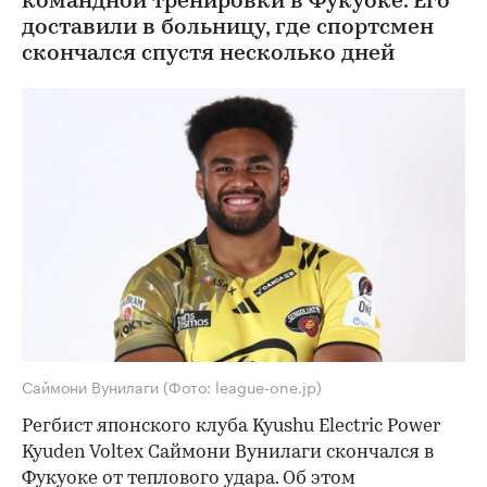
командной тренировки в Фукуоке. Его
доставили в больницу, где спортсмен
скончался спустя несколько дней
Саймони Вунилаги
(Фото: league-one.jp)
Регбист японского клуба Kyushu Electric Power
Kyuden Voltex Саймони Вунилаги скончался в
Фукуоке от теплового удара. Об этом