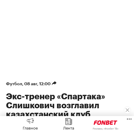
Футбол
⁠,
08 авг, 12:00
Экс-тренер «Спартака»
Слишкович возглавил
казахстанский клуб
Экс-тренер «Спартака» Слишкович возглавил
Главное
Лента
Реклама, «Фонбет ТВ»
казахстанский «Женис»