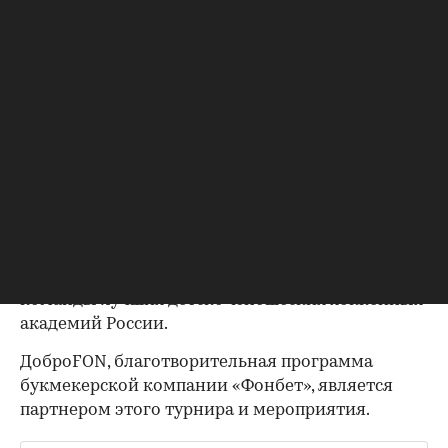
Александр Гуськов и Максим Афиногенов,
олимпийский чемпион по лыжным гонкам
Александр Легков, бывший хоккеист клубов НХЛ
и КХЛ Евгений Артюхин, обладатель Кубка
Харламова Рубен Бегунц, чемпион СССР по
футболу Александр Мостовой.
Кубок Александра Овечкина (ОвиCUP) — детский
хоккейный турнир, который проходит в
Московской области с 2018 года по инициативе
губернатора Андрея Воробьева. В этом году он
прошел в восьмой раз. В нем приняли участие 24
команды лучших детско-юношеских хоккейных
академий России.
ДоброFON, благотворительная программа
букмекерской компании «Фонбет», является
партнером этого турнира и мероприятия.