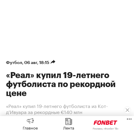
Футбол
⁠,
06 авг, 18:15
«Реал» купил 19-летнего
футболиста по рекордной
цене
«Реал» купил 19-летнего футболиста из Кот-
д'Ивуара за рекордные €140 млн
Сумма трансфера — €125 млн и еще €15
Главное
Лента
Реклама, «Фонбет ТВ»
млн бонусов. Соглашение с 19-летним