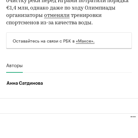
очистку реки перед Играми потратили порядка
€1,4 млн, однако даже по ходу Олимпиады
организаторы
отменяли
тренировки
спортсменов из-за качества воды.
00:00
/
00:00
Оставайтесь на связи с РБК в
«Максе».
Авторы
Анна Сатдинова