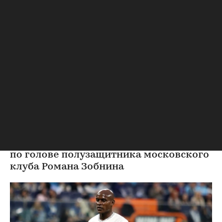
Футбол
⁠,
06 авг, 19:39
Хавбек «Ахмата» отстранен
на два матча за удар локтем
игрока «Спартака»
Касинтура отстранен на два матча за удар локтем
игрока «Спартака» Зобнина
Касинтура получил прямую красную
карточку в матче второго тура РПЛ
против «Спартака» (1:2) за удар локтем
по голове полузащитника московского
клуба Романа Зобнина