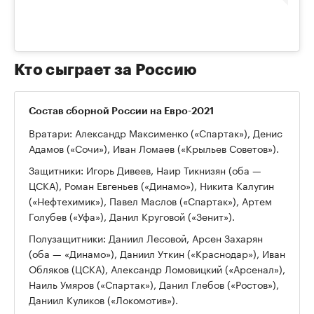
Кто сыграет за Россию
Состав сборной России на Евро-2021
Вратари: Александр Максименко («Спартак»), Денис
Адамов («Сочи»), Иван Ломаев («Крыльев Советов»).
Защитники: Игорь Дивеев, Наир Тикнизян (оба —
ЦСКА), Роман Евгеньев («Динамо»), Никита Калугин
(«Нефтехимик»), Павел Маслов («Спартак»), Артем
Голубев («Уфа»), Данил Круговой («Зенит»).
Полузащитники: Даниил Лесовой, Арсен Захарян
(оба — «Динамо»), Даниил Уткин («Краснодар»), Иван
Обляков (ЦСКА), Александр Ломовицкий («Арсенал»),
Наиль Умяров («Спартак»), Данил Глебов («Ростов»),
Даниил Куликов («Локомотив»).