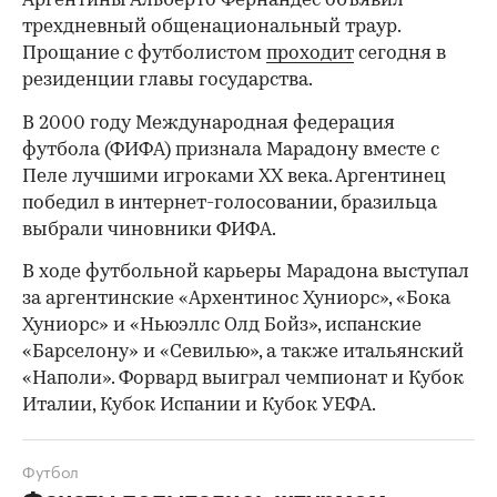
Аргентины Альберто Фернандес объявил
трехдневный общенациональный траур.
Прощание с футболистом
проходит
сегодня в
резиденции главы государства.
В 2000 году Международная федерация
футбола (ФИФА) признала Марадону вместе с
Пеле лучшими игроками ХХ века. Аргентинец
победил в интернет-голосовании, бразильца
выбрали чиновники ФИФА.
В ходе футбольной карьеры Марадона выступал
за аргентинские «Архентинос Хуниорс», «Бока
Хуниорс» и «Ньюэллс Олд Бойз», испанские
00:00
/
00:00
«Барселону» и «Севилью», а также итальянский
«Наполи». Форвард выиграл чемпионат и Кубок
Италии, Кубок Испании и Кубок УЕФА.
Футбол