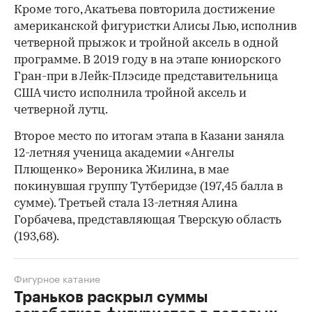
Кроме того, Акатьева повторила достижение
американской фигуристки Алисы Лью, исполнив
четверной прыжок и тройной аксель в одной
программе. В 2019 году в на этапе юниорского
Гран-при в Лейк-Плэсиде представительница
США чисто исполнила тройной аксель и
четверной лутц.
Второе место по итогам этапа в Казани заняла
00:00
/
00:00
12-летняя ученица академии «Ангелы
Плющенко» Вероника Жилина, в мае
покинувшая группу Тутберидзе (197,45 балла в
сумме). Третьей стала 13-летняя Алина
Горбачева, представляющая Тверскую область
(193,68).
Фигурное катание
Траньков раскрыл суммы