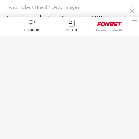
Фото: Robert Hradil / Getty Images
Ассоциация футбола Аргентины (AFA) и
Федерация футбола Мексики (FMF) поддержали
Главное
Лента
Реклама, «Фонбет ТВ»
президента ФИФА Джанни Инфантино после
скандала по продаже доли чемпионата мира
частным инвесторам.
«От имени Аргентинской футбольной
ассоциации и ее Исполнительного комитета мы
обращаемся к Вам, дорогой президент, и через
ваше достойное посредничество к руководству
ФИФА, чтобы выразить нашу поддержку работе,
проведенной за последние десять лет», —
говорится в
заявлении
AFA.
Ассоциация подтвердила, что «в преддверии
следующего конгресса ФИФА» видит «путь в
продолжении работы под руководством»
Инфантино, и подчеркнула, что признание