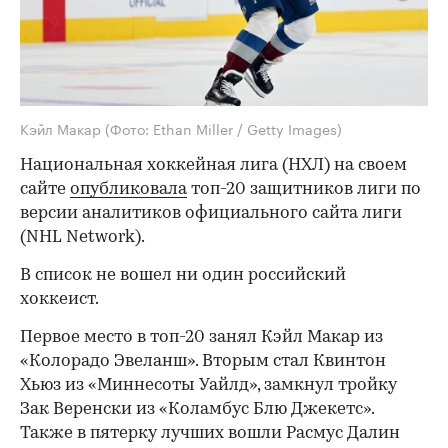
Кэйл Макар
(Фото: Ethan Miller / Getty Images)
Национальная хоккейная лига (НХЛ) на своем
сайте
опубликовала
топ-20 защитников лиги по
версии аналитиков официального сайта лиги
(NHL Network).
В список не вошел ни один российский
хоккеист.
Первое место в топ-20 занял Кэйл Макар из
«Колорадо Эвеланш». Вторым стал Квинтон
Хьюз из «Миннесоты Уайлд», замкнул тройку
Зак Веренски из «Коламбус Блю Джекетс».
Также в пятерку лучших вошли Расмус Далин