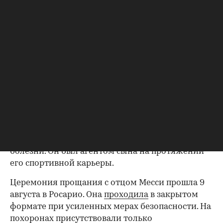
намерен обратиться в суд после церемонии
прощания со своим отцом Хорхе Месси. Об этом
сообщил аргентинский журналист Фран
Касаретто в соцсети X.
«Месси подтвердил, что предпримет
юридические действия против аргентинских
СМИ, которые нарушили неприкосновенность
частной жизни семьи во время прощания с
Хорхе Месси», — написал Касаретто.
Хорхе Месси
скончался
8 августа в возрасте 68
лет в больнице Росарио после продолжительной
болезни. Он был агентом сына на протяжении
его спортивной карьеры.
Церемония прощания с отцом Месси прошла 9
августа в Росарио. Она
проходила
в закрытом
формате при усиленных мерах безопасности. На
похоронах присутствовали только