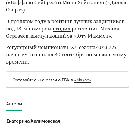
(«Баффало Сейбрз») и Миро Хейсканен («Даллас
Старз»).
В прошлом году в рейтинг лучших защитников
под 18-м номером
входил
россиянин Михаил
Сергачев, выступающий за «Юту Маммот».
Регулярный чемпионат НХЛ сезона-2026/27
начнется в ночь на 30 сентября по московскому
времени.
Оставайтесь на связи с РБК в
«Максе»
.
00:00
/
00:00
Авторы
Екатерина Халимовская