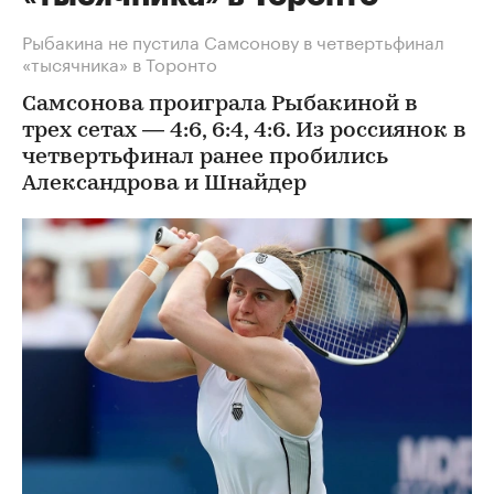
Рыбакина не пустила Самсонову в четвертьфинал
«тысячника» в Торонто
Самсонова проиграла Рыбакиной в
трех сетах — 4:6, 6:4, 4:6. Из россиянок в
четвертьфинал ранее пробились
Александрова и Шнайдер