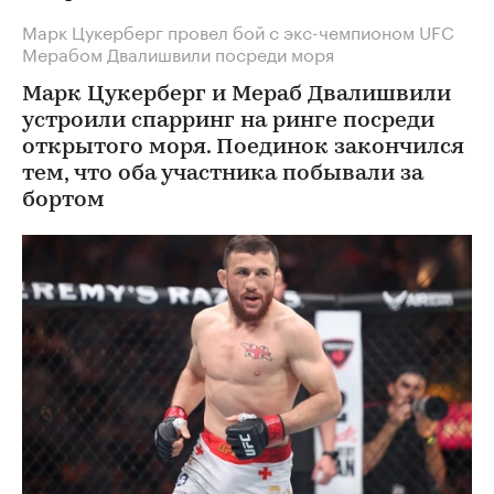
Марк Цукерберг провел бой с экс-чемпионом UFC
Мерабом Двалишвили посреди моря
Марк Цукерберг и Мераб Двалишвили
устроили спарринг на ринге посреди
открытого моря. Поединок закончился
тем, что оба участника побывали за
бортом