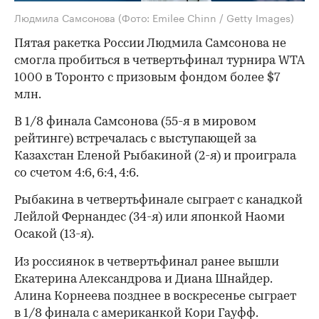
Людмила Самсонова
(Фото: Emilee Chinn / Getty Images)
Пятая ракетка России Людмила Самсонова не
смогла пробиться в четвертьфинал турнира WTA
1000 в Торонто с призовым фондом более $7
млн.
В 1/8 финала Самсонова (55-я в мировом
рейтинге) встречалась с выступающей за
Казахстан Еленой Рыбакиной (2-я) и проиграла
со счетом 4:6, 6:4, 4:6.
Рыбакина в четвертьфинале сыграет с канадкой
Лейлой Фернандес (34-я) или японкой Наоми
Осакой (13-я).
Из россиянок в четвертьфинал ранее вышли
Екатерина Александрова и Диана Шнайдер.
Алина Корнеева позднее в воскресенье сыграет
в 1/8 финала с американкой Кори Гауфф.