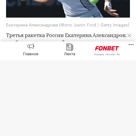
Екатерина Александрова
(Фото: Justin Ford / Getty Images)
Третья ракетка России Екатерина Александрова
пробилась в четвертый круг турнира категории
WTA 1000 в Торонто с призовым фондом более
Главное
Лента
Реклама, «Фонбет ТВ»
$7,4 млн.
Александрова в 1/16 финала обыграла
австралийку Талию Гибсон (74-я в рейтинге) со
счетом 5:7, 6:1, 6:3.
Следующей соперницей россиянки будет лидер
рейтинга WTA Арина Соболенко или китаянка
Чжан Шуай (62-я).
Александрова является 19-й ракеткой мира
(третья среди россиянок после Мирры