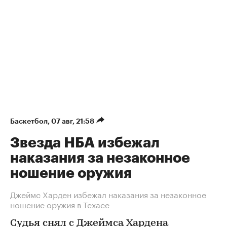
Баскетбол
⁠,
07 авг, 21:58
Звезда НБА избежал
наказания за незаконное
ношение оружия
Джеймс Харден избежал наказания за незаконное
ношение оружия в Техасе
Судья снял с Джеймса Хардена