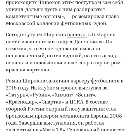
происходит? Широков этим поступком сам себя
унизил, дальше пусть с ним разбираются
компетентные органы», — резюмировал глава
Московской коллегии футбольных судей.
Сегодня утром Широков
написал
в Instagram
пост с извинениями в адрес Данченкова. Он
отметил, что его негодование вызвали
неназначенный, но очевидный, на его взгляд,
пенальти и показанная после спора с арбитром
красная карточка.
Роман Широков закончил карьеру футболиста в
2016 году. На клубном уровне выступал за
«Сатурн», «Рубин», «Химки», «Зенит»,
«Краснодар», «Спартак» и ЦСКА. В составе
сборной России опорный полузащитник стал
бронзовым призером чемпионата Европы 2008
года. Завершив выступления, он работал
экспертом на «Матч ТВ». Генеральный продюсер