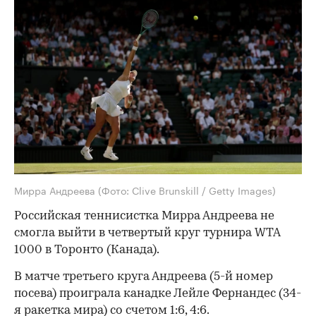
Мирра Андреева
(Фото: Clive Brunskill / Getty Images)
Российская теннисистка Мирра Андреева не
смогла выйти в четвертый круг турнира WTA
1000 в Торонто (Канада).
В матче третьего круга Андреева (5-й номер
посева) проиграла канадке Лейле Фернандес (34-
я ракетка мира) со счетом 1:6, 4:6.