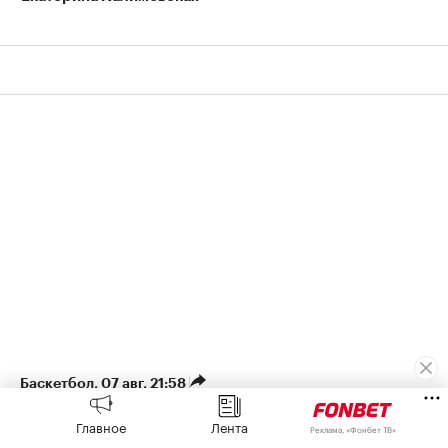
Баскетбол
⁠,
07 авг, 21:58
Звезда НБА избежал
Главное
Лента
Реклама, «Фонбет ТВ»