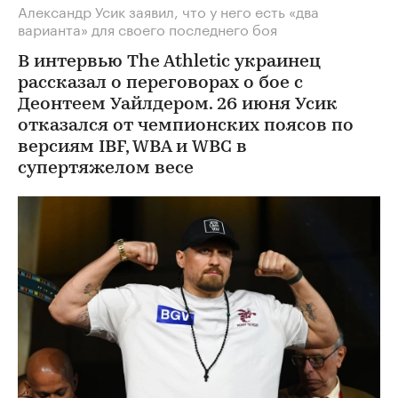
Александр Усик заявил, что у него есть «два
варианта» для своего последнего боя
В интервью The Athletic украинец
рассказал о переговорах о бое с
Деонтеем Уайлдером. 26 июня Усик
отказался от чемпионских поясов по
версиям IBF, WBA и WBC в
супертяжелом весе