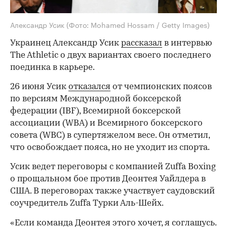
Александр Усик
(Фото: Mohamed Hossam / Getty Images)
Украинец Александр Усик
рассказал
в интервью
The Athletic о двух вариантах своего последнего
поединка в карьере.
26 июня Усик
отказался
от чемпионских поясов
по версиям Международной боксерской
федерации (IBF), Всемирной боксерской
ассоциации (WBA) и Всемирного боксерского
совета (WBC) в супертяжелом весе. Он отметил,
что освобождает пояса, но не уходит из спорта.
Усик ведет переговоры с компанией Zuffa Boxing
о прощальном бое против Деонтея Уайлдера в
США. В переговорах также участвует саудовский
соучредитель Zuffa Турки Аль-Шейх.
«Если команда Деонтея этого хочет, я соглашусь.