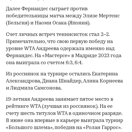
Далее Фернандес сыграет против
победительницы матча между Элизе Мертенс
(Бельгия) и Наоми Осака (Япония).
Счет личных встреч теннисисток стал 2–2.
Примечательно, что свою первую победу на
уровне WTA Андреева одержала именно над
Фернандес. На «Мастерсе» в Мадриде 2023 года
она выиграла со счетом 6:3, 6:4.
Из россиянок на турнире остались Екатерина
Александрова, Диана Шнайдер, Алина Корнеева
и Людмила Самсонова.
00:00
/
00:00
19-летняя Андреева занимает пятое место в
рейтинге WTA (лучшая из россиянок). На ее
счету шесть титулов WTA в одиночном разряде.
В июне она впервые в карьере выиграла турнир
«Большого шлема», победив на «Ролан Гаррос».