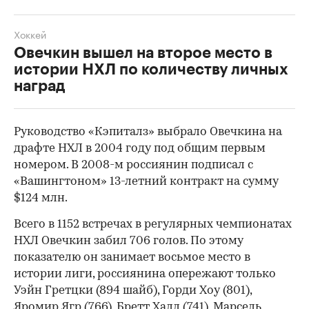
Хоккей
Овечкин вышел на второе место в
истории НХЛ по количеству личных
наград
Руководство «Кэпиталз» выбрало Овечкина на
драфте НХЛ в 2004 году под общим первым
номером. В 2008-м россиянин подписал с
«Вашингтоном» 13-летний контракт на сумму
$124 млн.
Всего в 1152 встречах в регулярных чемпионатах
НХЛ Овечкин забил 706 голов. По этому
показателю он занимает восьмое место в
истории лиги, россиянина опережают только
Уэйн Гретцки (894 шайб), Горди Хоу (801),
Яромир Ягр (766), Бретт Халл (741), Марсель