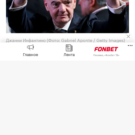
Джанни Инфантино
(Фото: Gabriel Aponte / Getty Images)
Союз европейских футбольных ассоциаций
Главное
Лента
Реклама, «Фонбет ТВ»
(УЕФА) выплатил шестизначную сумму
предполагаемой любовнице президента ФИФА
Джанни Инфантино, когда тот занимал пост
генерального секретаря европейской
организации,
сообщает
The Telegraph со
ссылкой на собственное расследование.
По данным газеты, женщина, которую газета не
называет, работала на административной
должности, когда у них якобы начались
отношения. Инфантино, который женат и имеет
четырех детей, как отмечает издание,