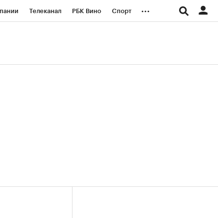
...
пании
Телеканал
РБК Вино
Спорт
ые проекты
Город
Стиль
Крипто
Спецпроекты СПб
логии и медиа
Финансы
+36,03%)
(+30,21%)
«Русагро» ₽120
Купить
Купить
27.07.27
прогноз ПСБ к 26.07.27