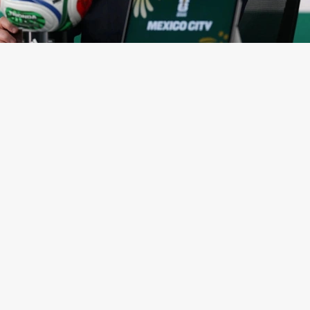
нфантино
(Фото: Carl Recine / Getty Images)
ская конфедерация футбола (CAF) выразила под
ему под волну критики президенту Международн
ии футбола (ФИФА) Джанни Инфантино из-за ска
еским проектом FIFA Forward Enterprise (FFE),
соо
лужба СAF.
та в Рабате (Марроко) прошло экстренное заседани
ации с участием Инфантино, генерального секрет
ации Маттиаса Графстрема и членов правления.
ино
извинился
за ошибки в продвижении инициа
 проект FFE. Также было опубликовано
заявление
, 
 руководство организации подтвердило «полную
жку президента ФИФА Джанни Инфантино как