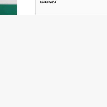
нанимают
держку
РБК Образование
ой
«Теория болтовни». Ученые раскрыли
тайну лидерства
ндала с
бщает
е
аря
тивы и
в