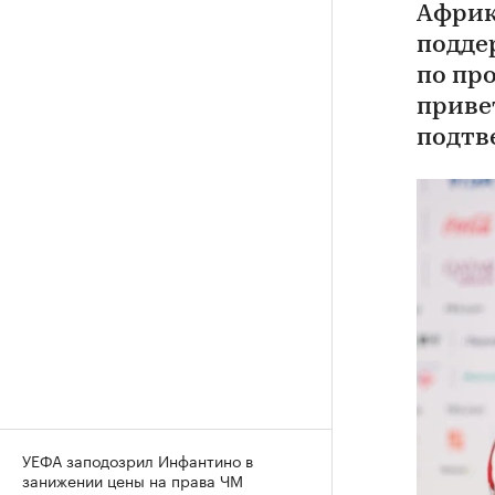
Африк
подде
по пр
приве
подтв
УЕФА заподозрил Инфантино в
занижении цены на права ЧМ