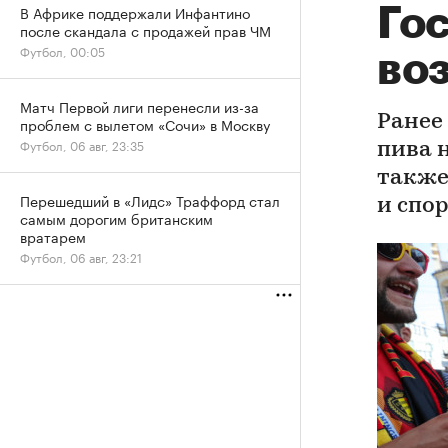
В Африке поддержали Инфантино
Го
после скандала с продажей прав ЧМ
Футбол, 00:05
воз
Матч Первой лиги перенесли из-за
Ранее
проблем с вылетом «Сочи» в Москву
Футбол, 06 авг, 23:35
пива 
также
Перешедший в «Лидс» Траффорд стал
и спо
самым дорогим британским
вратарем
Футбол, 06 авг, 23:21