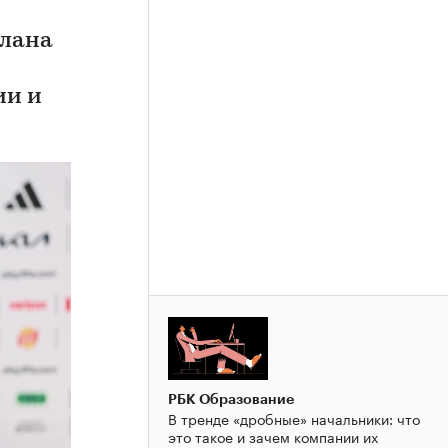
плана
ии и
РБК Образование
В тренде «дробные» начальники: что
это такое и зачем компании их