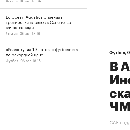
Хоккей, 06 авг, 18:34
European Aquatics отменила
тренировки пловцов в Сене из-за
качества воды
Другие, 06 авг, 18:16
«Реал» купил 19-летнего футболиста
Футбол
⁠,
0
по рекордной цене
Футбол, 06 авг, 18:15
В 
Ин
ск
Ч
СAF подд