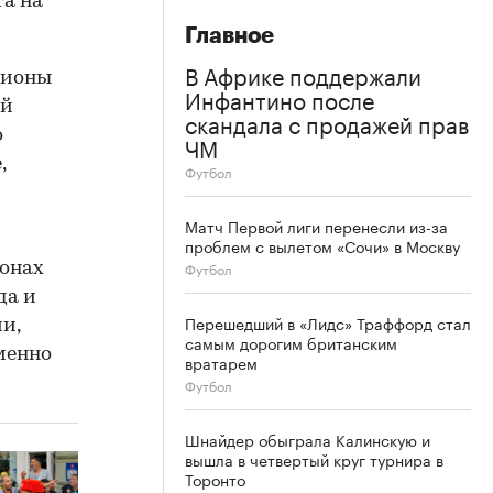
а на
Главное
В Африке поддержали
дионы
Инфантино после
ий
скандала с продажей прав
о
ЧМ
,
Футбол
Матч Первой лиги перенесли из-за
проблем с вылетом «Сочи» в Москву
Футбол
ионах
да и
Перешедший в «Лидс» Траффорд стал
и,
самым дорогим британским
менно
вратарем
Футбол
Шнайдер обыграла Калинскую и
вышла в четвертый круг турнира в
Торонто