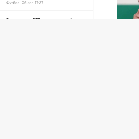
Футбол, 06 авг, 17:37
Единая лига ВТБ на следующий сезон
осталась без иностранных команд
Джанни И
Баскетбол, 06 авг, 17:17
Африкан
Фанатам дали до 7 суток ареста за
попавш
пиротехнику на матче «Локомотив» —
ЦСКА
федерац
Футбол, 06 авг, 16:38
коммерч
пресс-с
У Валерия Карпина родился первый
сын
5 авгус
Футбол, 06 авг, 16:33
организ
организ
Российские гимнастки поедут на ЧМ в
Инфант
Германию без флага и гимна
свернул
Другие, 06 авг, 16:22
котором
поддер