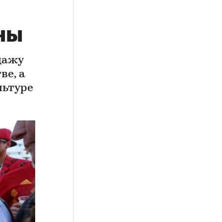
ны
дажу
ве, а
льтуре