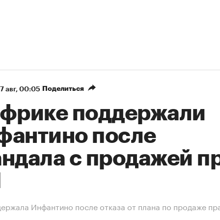
Поделиться
7 авг, 00:05
Африке поддержали
фантино после
андала с продажей п
М
ержала Инфантино после отказа от плана по продаже пр