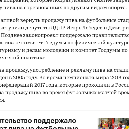
 поправки, которые подразумевают снятие запрет
 пива на соревнованиях по другим видам спорта.
ативой вернуть продажу пива на футбольные ста
ыступили депутаты ЛДПР Игорь Лебедев и Дмитр
 Позднее законопроект поддержало правительств
 а также комитет Госдумы по физической культуре
 туризму и делам молодежи и комитет Госдумы по
ческой политике.
на продажу, употребление и рекламу пива на стад
ден в 2005 году. Во время чемпионата мира 2018 го
онфедераций 2017 года, которые проходили в Росси
на продажу пива во время футбольных матчей вре
я.
00:00
/
00:00
тельство поддержало
ат пива на футбольные