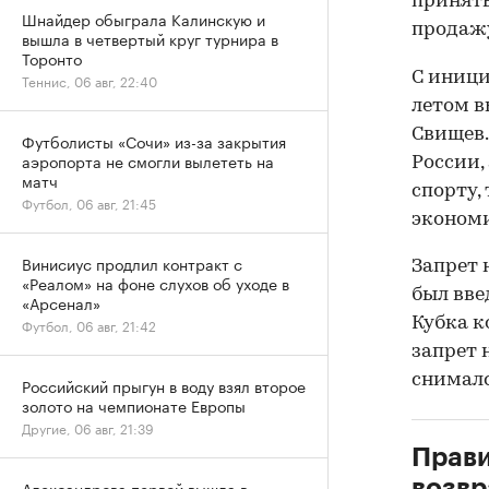
приняты
Шнайдер обыграла Калинскую и
продажу
вышла в четвертый круг турнира в
Торонто
С иници
Теннис, 06 авг, 22:40
летом в
Свищев.
Футболисты «Сочи» из-за закрытия
аэропорта не смогли вылететь на
России,
матч
спорту,
Футбол, 06 авг, 21:45
экономи
Винисиус продлил контракт с
Запрет 
«Реалом» на фоне слухов об уходе в
был вве
«Арсенал»
Кубка к
Футбол, 06 авг, 21:42
запрет 
снималс
Российский прыгун в воду взял второе
золото на чемпионате Европы
Другие, 06 авг, 21:39
Прави
возвр
Александрова первой вышла в