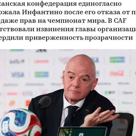
анская конфедерация единогласно
ржала Инфантино после его отказа от 
одаже прав на чемпионат мира. В CAF
тствовали извинения главы организац
ердили приверженность прозрачности