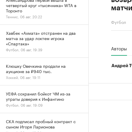
четвертый круг «тысячника» WTA в
матч
Торонто
Теннис, 06 авг, 20:22
Футбол
Хавбек «Ахмата» отстранен на два
матча за удар локтем игрока
«Спартака»
Авторы
Футбол, 06 авг, 19:39
Клюшку Овечкина продали на
Андрей Т
аукционе за ₽940 тыс.
Хоккей, 06 авг, 19:11
УЕФА сохранил бойкот ЧМ из-за
утраты доверия к Инфантино
Футбол, 06 авг, 19:09
СКА подписал пробный контракт с
сыном Игоря Ларионова