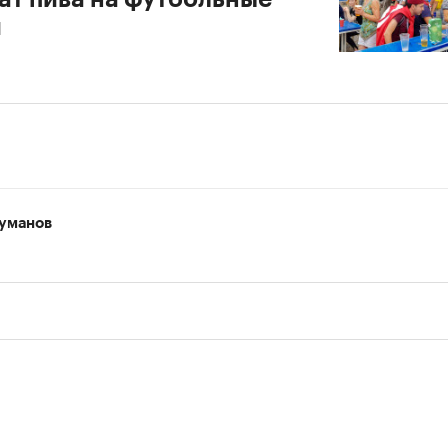
и
уманов