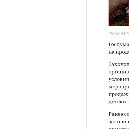
Фото: AR
Госдума
на прод
Законоп
органи
условии
меропри
продажи
детско-
Ранее
с
законоп