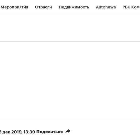
Мероприятия
Отрасли
Недвижимость
Autonews
РБК Ком
ние
РБК Курсы
РБК Life
Тренды
Визионеры
Национальн
б
Исследования
Кредитные рейтинги
Франшизы
Газета
роверка контрагентов
Политика
Экономика
Бизнес
Техно
(+7,03%)
(
«Северсталь» ₽700
НОВАТЭК ₽1 400
Купить
прогноз КИТ Финанс к 20.07.27
прогноз SberCIB к 
Поделиться
3 дек 2019, 13:39