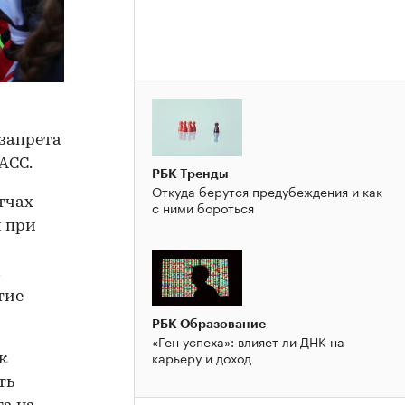
 запрета
АСС.
РБК Тренды
Откуда берутся предубеждения и как
тчах
с ними бороться
 при
с
тие
РБК Образование
«Ген успеха»: влияет ли ДНК на
карьеру и доход
к
ть