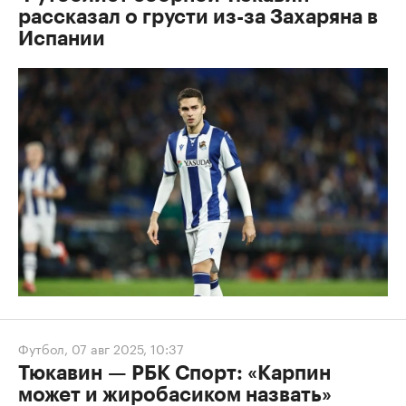
рассказал о грусти из-за Захаряна в
Испании
Футбол
,
07 авг 2025, 10:37
Тюкавин — РБК Спорт: «Карпин
может и жиробасиком назвать»