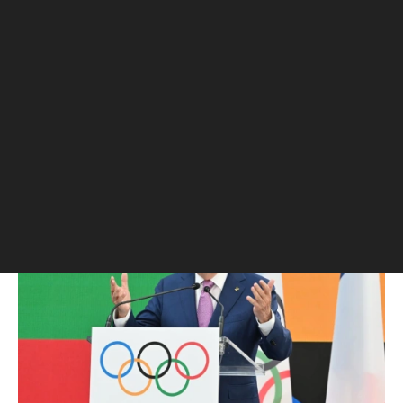
Другие
,
14 окт 2023, 20:04
Глава МОК объявил о намерении
создать киберспортивную
Олимпиаду