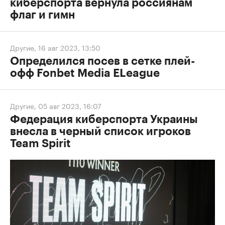
киберспорта вернула россиянам
флаг и гимн
Другие
,
16 авг 2023, 13:50
Определился посев в сетке плей-
офф Fonbet Media ELeague
Другие
,
05 авг 2023, 16:07
Федерация киберспорта Украины
внесла в черный список игроков
Team Spirit