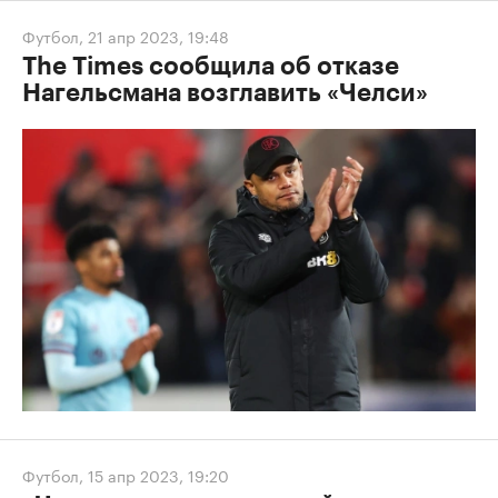
Футбол
,
21 апр 2023, 19:48
The Times сообщила об отказе
Нагельсмана возглавить «Челси»
Футбол
,
15 апр 2023, 19:20