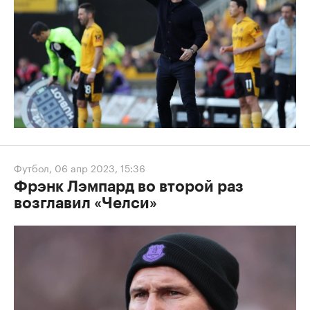
Футбол
,
06 апр 2023, 15:36
Фрэнк Лэмпард во второй раз
возглавил «Челси»