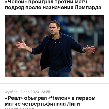
«Челси» проиграл третий матч
подряд после назначения Лэмпарда
Футбол
,
12 апр 2023, 23:55
«Реал» обыграл «Челси» в первом
матче четвертьфинала Лиги