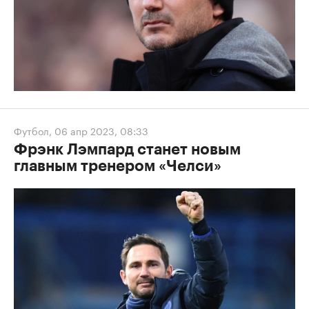
Футбол
,
06 апр 2023, 08:33
Фрэнк Лэмпард станет новым
главным тренером «Челси»