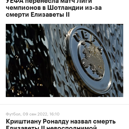
УЕФА перенесла матч Лиги
чемпионов в Шотландии из-за
смерти Елизаветы II
Футбол
,
09 сен 2022, 16:10
Криштиану Роналду назвал смерть
Елизаветы II невосполнимой